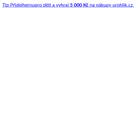
Tip
Přidej
hernu
pro děti a vyhraj
5 000 Kč
na nákupy u
rohlik.cz