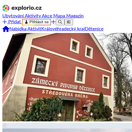
Ubytování
Aktivity
Akce
Mapa
Magazín
Přidat
Přihlásit se
Nabídka Aktivit
Královéhradecký kraj
Dětenice