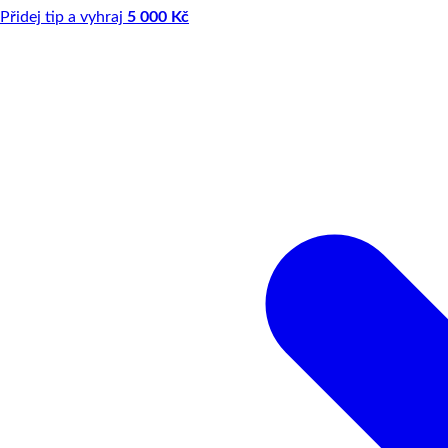
Přidej tip a vyhraj
5 000 Kč