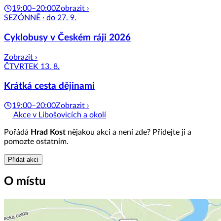
19:00–20:00
Zobrazit ›
SEZÓNNĚ · do 27. 9.
Cyklobusy v Českém ráji 2026
Zobrazit ›
ČTVRTEK 13. 8.
Krátká cesta dějinami
19:00–20:00
Zobrazit ›
Akce v Libošovicích a okolí
Pořádá
Hrad Kost
nějakou akci a není zde? Přidejte ji a
pomozte ostatním.
Přidat akci
O místu