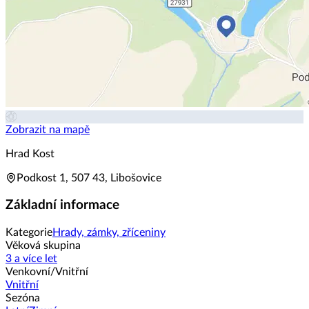
Zobrazit na mapě
Hrad Kost
Podkost 1, 507 43, Libošovice
Základní informace
Kategorie
Hrady, zámky, zříceniny
Věková skupina
3 a více let
Venkovní/Vnitřní
Vnitřní
Sezóna