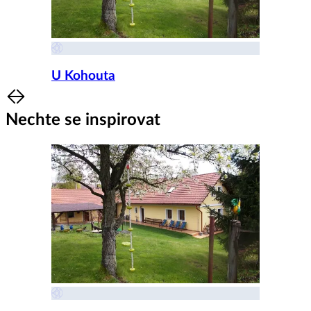
U Kohouta
Item
1
Nechte se inspirovat
of
8