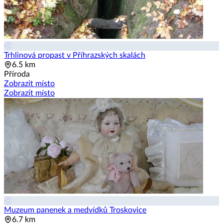
Trhlinová propast v Příhrazských skalách
6.5 km
Příroda
Zobrazit místo
Zobrazit místo
Muzeum panenek a medvídků Troskovice
6.7 km