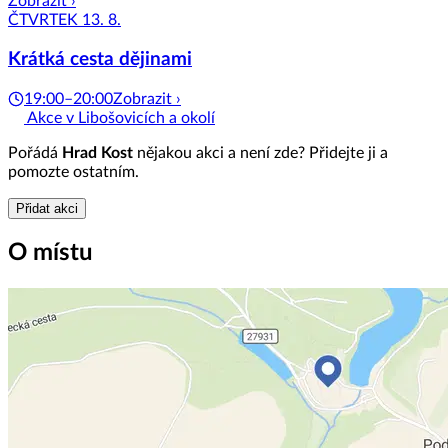
Zobrazit ›
ČTVRTEK 13. 8.
Krátká cesta dějinami
19:00–20:00
Zobrazit ›
Akce v Libošovicích a okolí
Pořádá
Hrad Kost
nějakou akci a není zde? Přidejte ji a
pomozte ostatním.
Přidat akci
O místu