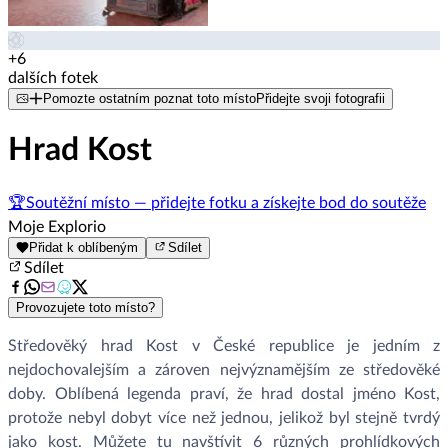
+6
dalších fotek
Pomozte ostatním poznat toto místo
Přidejte svoji fotografii
Hrad Kost
🏆
Soutěžní místo — přidejte fotku a získejte bod do soutěže
Moje Explorio
Přidat k oblíbeným
Sdílet
Sdílet
Provozujete toto místo?
Středověký hrad Kost v České republice je jedním z
nejdochovalejším a zároven nejvýznamějším ze středověké
doby. Oblíbená legenda praví, že hrad dostal jméno Kost,
protože nebyl dobyt více než jednou, jelikož byl stejně tvrdý
jako kost. Můžete tu navštívit 6 různých prohlídkových