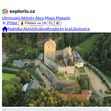
Ubytování
Aktivity
Akce
Mapa
Magazín
Přidat
Přihlásit se
Nabídka Aktivit
Královéhradecký kraj
Libošovice