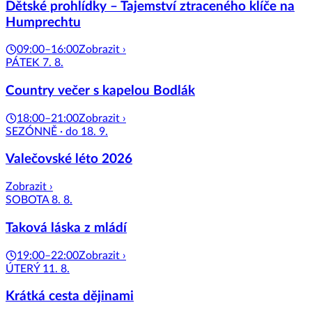
Dětské prohlídky – Tajemství ztraceného klíče na
Humprechtu
09:00–16:00
Zobrazit ›
PÁTEK 7. 8.
Country večer s kapelou Bodlák
18:00–21:00
Zobrazit ›
SEZÓNNĚ · do 18. 9.
Valečovské léto 2026
Zobrazit ›
SOBOTA 8. 8.
Taková láska z mládí
19:00–22:00
Zobrazit ›
ÚTERÝ 11. 8.
Krátká cesta dějinami