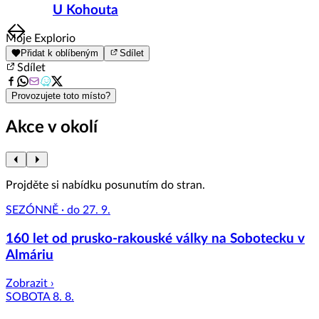
U Kohouta
Item
Moje Explorio
1
Přidat k oblíbeným
Sdílet
of
Sdílet
8
Provozujete toto místo?
Akce v okolí
Projděte si nabídku posunutím do stran.
SEZÓNNĚ · do 27. 9.
160 let od prusko-rakouské války na Sobotecku v
Almáriu
Zobrazit ›
SOBOTA 8. 8.