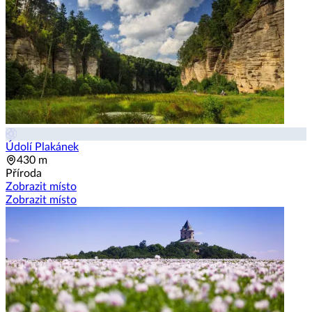
Údolí Plakánek
430 m
Příroda
Zobrazit místo
Zobrazit místo