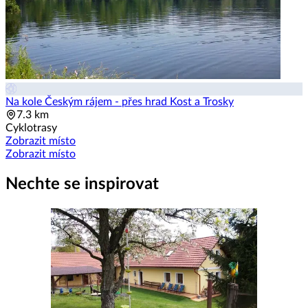
Na kole Českým rájem - přes hrad Kost a Trosky
7.3 km
Cyklotrasy
Zobrazit místo
Zobrazit místo
Nechte se inspirovat