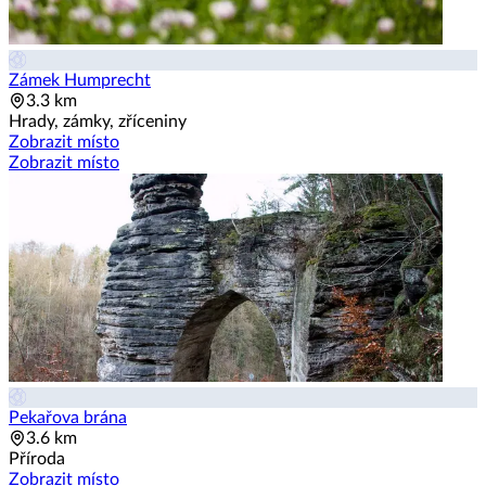
Zámek Humprecht
3.3 km
Hrady, zámky, zříceniny
Zobrazit místo
Zobrazit místo
Pekařova brána
3.6 km
Příroda
Zobrazit místo