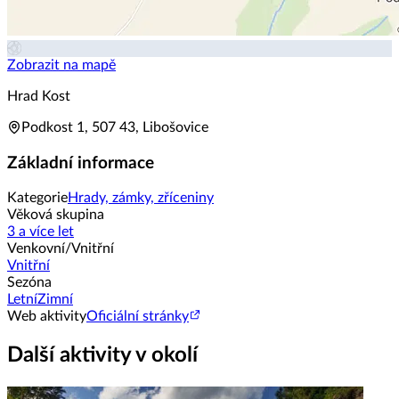
Zobrazit na mapě
Hrad Kost
Podkost 1, 507 43, Libošovice
Základní informace
Kategorie
Hrady, zámky, zříceniny
Věková skupina
3 a více let
Venkovní/Vnitřní
Vnitřní
Sezóna
Letní
Zimní
Web aktivity
Oficiální stránky
Další aktivity v okolí