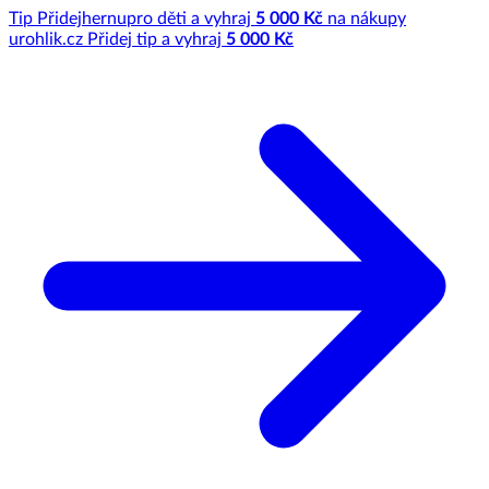
Tip
Přidej
hernu
pro děti a vyhraj
5 000 Kč
na nákupy
u
rohlik.cz
Přidej tip a vyhraj
5 000 Kč