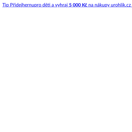
Tip
Přidej
hernu
pro děti a vyhraj
5 000 Kč
na nákupy u
rohlik.cz