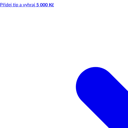
Přidej tip a vyhraj
5 000 Kč