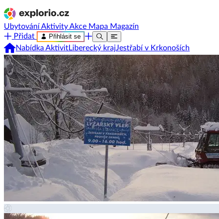
Ubytování
Aktivity
Akce
Mapa
Magazín
Přidat
Přihlásit se
Nabídka Aktivit
Liberecký kraj
Jestřabí v Krkonoších