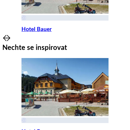
Hotel Bauer
Item
1
Nechte se inspirovat
of
8