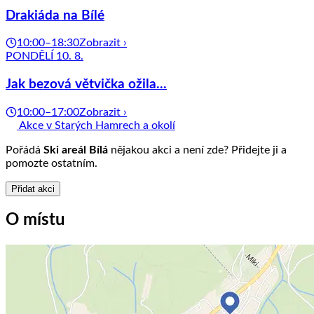
Drakiáda na Bílé
10:00–18:30
Zobrazit ›
PONDĚLÍ 10. 8.
Jak bezová větvička ožila...
10:00–17:00
Zobrazit ›
Akce v Starých Hamrech a okolí
Pořádá
Ski areál Bílá
nějakou akci a není zde? Přidejte ji a
pomozte ostatním.
Přidat akci
O místu