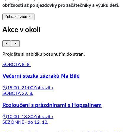
obtížnosti až po sjezdovky pro začátečníky a výuku dětí
.
Zobrazit více
Akce v okolí
Projděte si nabídku posunutím do stran.
SOBOTA 8. 8.
Večerní stezka zázraků Na Bílé
19:00–21:00
Zobrazit ›
SOBOTA 29. 8.
Rozloučení s prázdninami s Hopsalínem
10:00–18:30
Zobrazit ›
SEZÓNNĚ · do 12. 12.