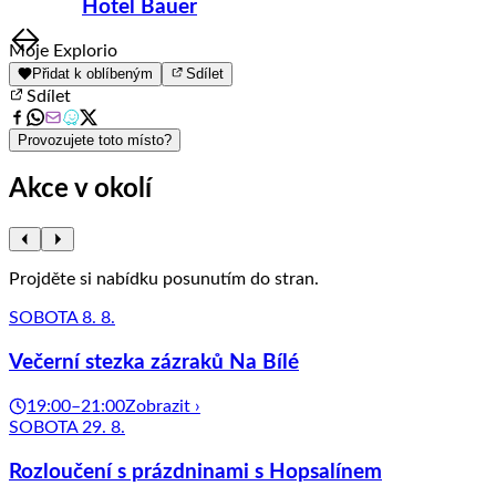
Hotel Bauer
Item
Moje Explorio
1
Přidat k oblíbeným
Sdílet
of
Sdílet
8
Provozujete toto místo?
Akce v okolí
Projděte si nabídku posunutím do stran.
SOBOTA 8. 8.
Večerní stezka zázraků Na Bílé
19:00–21:00
Zobrazit ›
SOBOTA 29. 8.
Rozloučení s prázdninami s Hopsalínem