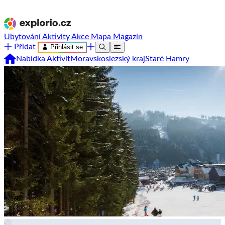
Ubytování
Aktivity
Akce
Mapa
Magazín
Přidat
Přihlásit se
Nabídka Aktivit
Moravskoslezský kraj
Staré Hamry