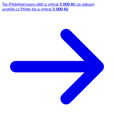
Tip
Přidej
hernu
pro děti a vyhraj
5 000 Kč
na nákupy
u
rohlik.cz
Přidej tip a vyhraj
5 000 Kč