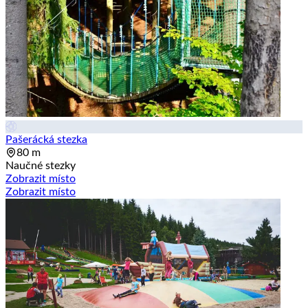
Pašerácká stezka
80 m
Naučné stezky
Zobrazit místo
Zobrazit místo