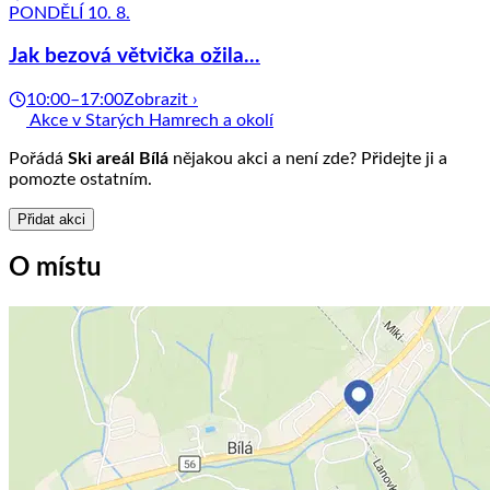
PONDĚLÍ 10. 8.
Jak bezová větvička ožila...
10:00–17:00
Zobrazit ›
Akce v Starých Hamrech a okolí
Pořádá
Ski areál Bílá
nějakou akci a není zde? Přidejte ji a
pomozte ostatním.
Přidat akci
O místu