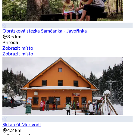
Obrázková stezka Samčanka - Javořinka
3.5 km
Příroda
Zobrazit místo
Zobrazit místo
Ski areál Mezivodí
4.2 km