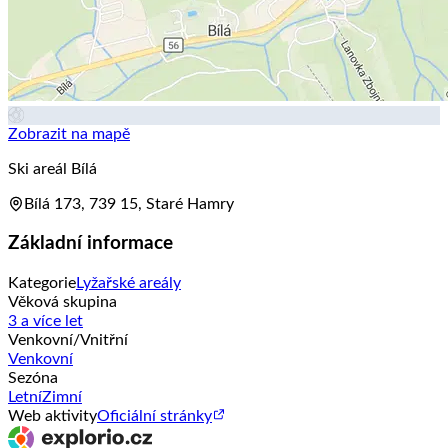
Zobrazit na mapě
Ski areál Bílá
Bílá 173, 739 15, Staré Hamry
Základní informace
Kategorie
Lyžařské areály
Věková skupina
3 a více let
Venkovní/Vnitřní
Venkovní
Sezóna
Letní
Zimní
Web aktivity
Oficiální stránky