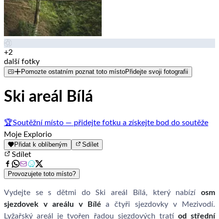
+2
další fotky
Pomozte ostatním poznat toto místo
Přidejte svoji fotografii
Ski areál Bílá
🏆
Soutěžní místo — přidejte fotku a získejte bod do soutěže
Moje Explorio
Přidat k oblíbeným
Sdílet
Sdílet
Provozujete toto místo?
Vydejte se s dětmi do Ski areál Bílá, který nabízí
osm
sjezdovek v areálu v Bílé
a čtyři sjezdovky v Mezivodí.
Lyžařský areál je tvořen řadou sjezdových tratí
od střední