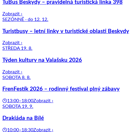
TuBus Beskydy – pravidelná turistická linka 398
Zobrazit ›
SEZÓNNĚ · do 12. 12.
Turistbusy – letní linky v turistické oblasti Beskydy
Zobrazit ›
STŘEDA 19. 8.
Týden kultury na Valašsku 2026
Zobrazit ›
SOBOTA 8. 8.
FrenFestík 2026 – rodinný festival plný zábavy
13:00–18:00
Zobrazit ›
SOBOTA 19. 9.
Drakiáda na Bílé
10:00–18:30
Zobrazit ›