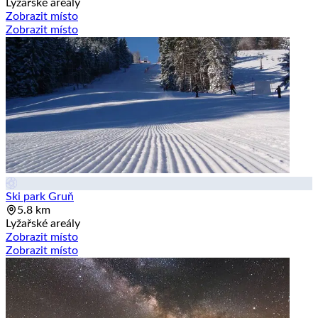
Lyžařské areály
Zobrazit místo
Zobrazit místo
Ski park Gruň
5.8 km
Lyžařské areály
Zobrazit místo
Zobrazit místo