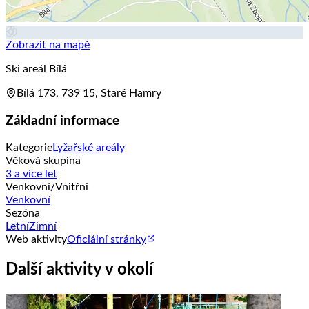
Zobrazit na mapě
Ski areál Bílá
Bílá 173, 739 15, Staré Hamry
Základní informace
Kategorie
Lyžařské areály
Věková skupina
3 a více let
Venkovní/Vnitřní
Venkovní
Sezóna
Letní
Zimní
Web aktivity
Oficiální stránky
Další aktivity v okolí