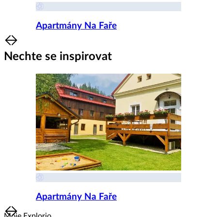
Apartmány Na Faře
Item
1
Nechte se inspirovat
of
8
Apartmány Na Faře
Item
Moje Explorio