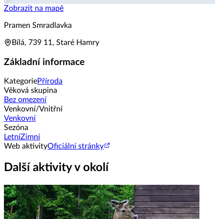
Zobrazit na mapě
Pramen Smradlavka
Bílá, 739 11, Staré Hamry
Základní informace
Kategorie
Příroda
Věková skupina
Bez omezení
Venkovní/Vnitřní
Venkovní
Sezóna
Letní
Zimní
Web aktivity
Oficiální stránky
Další aktivity v okolí