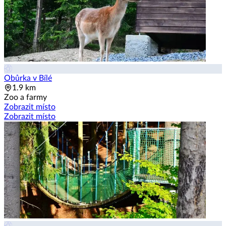
Obůrka v Bílé
1.9 km
Zoo a farmy
Zobrazit místo
Zobrazit místo