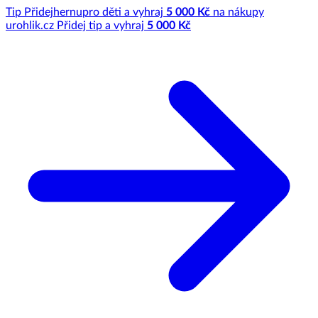
Tip
Přidej
hernu
pro děti a vyhraj
5 000 Kč
na nákupy
u
rohlik.cz
Přidej tip a vyhraj
5 000 Kč