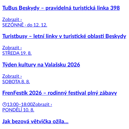
TuBus Beskydy – pravidelná turistická linka 398
Zobrazit ›
SEZÓNNĚ · do 12. 12.
Turistbusy – letní linky v turistické oblasti Beskydy
Zobrazit ›
STŘEDA 19. 8.
Týden kultury na Valašsku 2026
Zobrazit ›
SOBOTA 8. 8.
FrenFestík 2026 – rodinný festival plný zábavy
13:00–18:00
Zobrazit ›
PONDĚLÍ 10. 8.
Jak bezová větvička ožila...