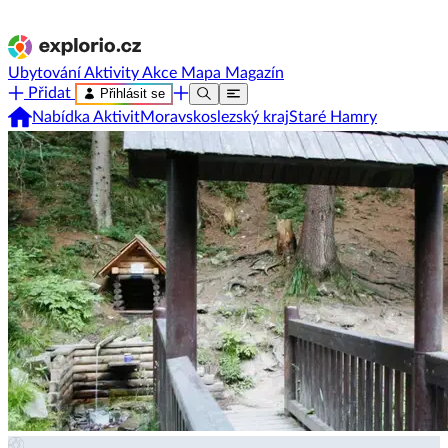
Ubytování
Aktivity
Akce
Mapa
Magazín
Přidat
Přihlásit se
Nabídka Aktivit
Moravskoslezský kraj
Staré Hamry