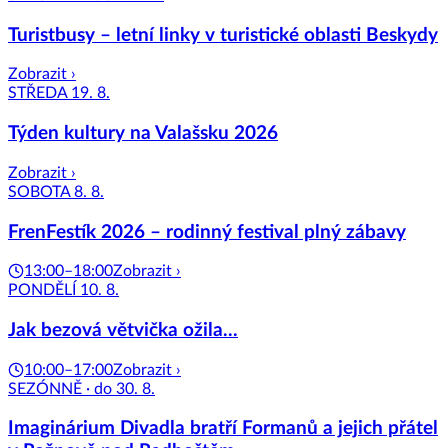
Turistbusy – letní linky v turistické oblasti Beskydy
Zobrazit ›
STŘEDA 19. 8.
Týden kultury na Valašsku 2026
Zobrazit ›
SOBOTA 8. 8.
FrenFestík 2026 – rodinný festival plný zábavy
13:00–18:00
Zobrazit ›
PONDĚLÍ 10. 8.
Jak bezová větvička ožila...
10:00–17:00
Zobrazit ›
SEZÓNNĚ · do 30. 8.
Imaginárium Divadla bratří Formanů a jejich přátel