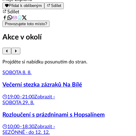
1
Přidat k oblíbeným
Sdílet
of
Sdílet
8
Provozujete toto místo?
Akce v okolí
Projděte si nabídku posunutím do stran.
SOBOTA 8. 8.
Večerní stezka zázraků Na Bílé
19:00–21:00
Zobrazit ›
SOBOTA 29. 8.
Rozloučení s prázdninami s Hopsalínem
10:00–18:30
Zobrazit ›
SEZÓNNĚ · do 12. 12.