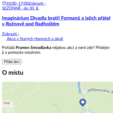
10:00–17:00
Zobrazit ›
SEZÓNNĚ · do 30. 8.
Imaginárium Divadla bratří Formanů a jejich přátel
v Rožnově pod Radhoštěm
Zobrazit ›
Akce v Starých Hamrech a okolí
Pořádá
Pramen Smradlavka
nějakou akci a není zde? Přidejte
ji a pomozte ostatním.
Přidat akci
O místu