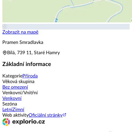
Zobrazit na mapě
Pramen Smradlavka
Bílá, 739 11, Staré Hamry
Základní informace
Kategorie
Příroda
Věková skupina
Bez omezení
Venkovní/Vnitřní
Venkovní
Sezóna
Letní
Zimní
Web aktivity
Oficiální stránky