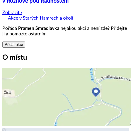
v Rožnově pod Radhoštěm
Zobrazit ›
Akce v Starých Hamrech a okolí
Pořádá
Pramen Smradlavka
nějakou akci a není zde? Přidejte
ji a pomozte ostatním.
Přidat akci
O místu