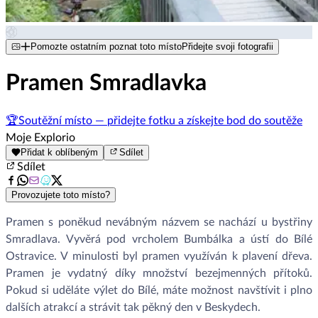
Pomozte ostatním poznat toto místo
Přidejte svoji fotografii
Pramen Smradlavka
🏆
Soutěžní místo — přidejte fotku a získejte bod do soutěže
Moje Explorio
Přidat k oblíbeným
Sdílet
Sdílet
Provozujete toto místo?
Pramen s poněkud nevábným názvem se nachází u bystřiny
Smradlava. Vyvěrá pod vrcholem Bumbálka a ústí do Bílé
Ostravice. V minulosti byl pramen využíván k plavení dřeva.
Pramen je vydatný díky množství bezejmenných přítoků.
Pokud si uděláte výlet do Bílé, máte možnost navštívit i plno
dalších atrakcí a strávit tak pěkný den v Beskydech.