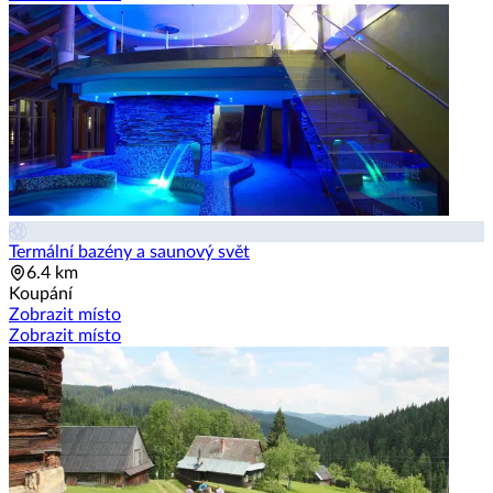
Termální bazény a saunový svět
6.4 km
Koupání
Zobrazit místo
Zobrazit místo