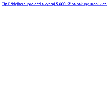
Tip
Přidej
hernu
pro děti a vyhraj
5 000 Kč
na nákupy u
rohlik.cz