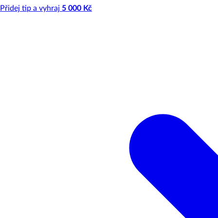
Přidej tip a vyhraj
5 000 Kč