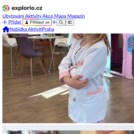
Ubytování
Aktivity
Akce
Mapa
Magazín
Přidat
Přihlásit se
Nabídka Aktivit
Praha