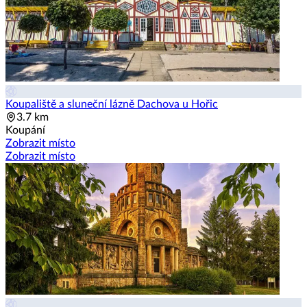
Koupaliště a sluneční lázně Dachova u Hořic
3.7 km
Koupání
Zobrazit místo
Zobrazit místo