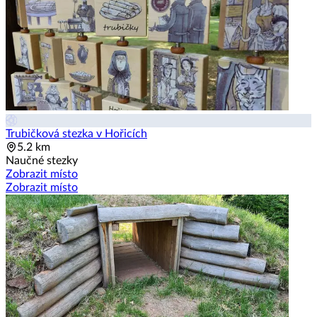
Trubičková stezka v Hořicích
5.2 km
Naučné stezky
Zobrazit místo
Zobrazit místo