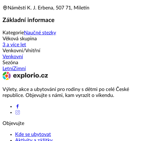
Náměstí K. J. Erbena, 507 71, Miletín
Základní informace
Kategorie
Naučné stezky
Věková skupina
3 a více let
Venkovní/Vnitřní
Venkovní
Sezóna
Letní
Zimní
Výlety, akce a ubytování pro rodiny s dětmi po celé České
republice. Objevujte s námi, kam vyrazit o víkendu.
Objevujte
Kde se ubytovat
Aktivity a zážitky