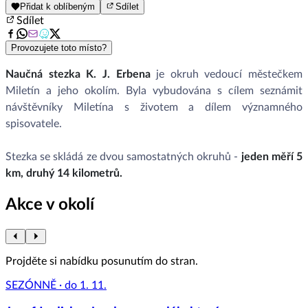
Přidat k oblíbeným
Sdílet
Sdílet
Provozujete toto místo?
Naučná stezka K. J. Erbena
je okruh vedoucí městečkem
Miletín a jeho okolím. Byla vybudována s cílem seznámit
návštěvníky Miletína s životem a dílem významného
spisovatele.
Stezka se skládá ze dvou samostatných okruhů -
jeden měří 5
km, druhý 14 kilometrů.
Akce v okolí
Projděte si nabídku posunutím do stran.
SEZÓNNĚ · do 1. 11.