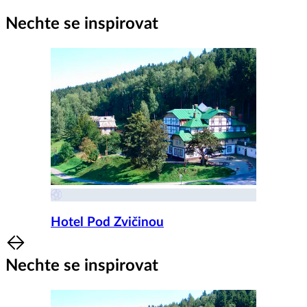
Nechte se inspirovat
Hotel Pod Zvičinou
Item
1
Nechte se inspirovat
of
8