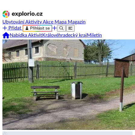
Ubytování
Aktivity
Akce
Mapa
Magazín
Přidat
Přihlásit se
Nabídka Aktivit
Královéhradecký kraj
Miletín