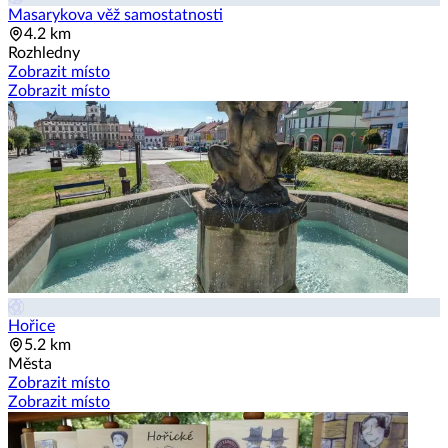
Masarykova věž samostatnosti
4.2 km
Rozhledny
Zobrazit místo
Zobrazit místo
Hořice
5.2 km
Města
Zobrazit místo
Zobrazit místo