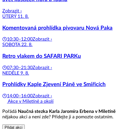
Zobrazit ›
ÚTERÝ 11. 8.
Komentovaná prohlídka pivovaru Nová Paka
10:30–12:00
Zobrazit ›
SOBOTA 22. 8.
Retro vlakem do SAFARI PARKu
07:30–21:30
Zobrazit ›
NEDĚLE 9. 8.
Prohlídky Kaple Zjevení Páně ve Smiřicích
14:00–16:00
Zobrazit ›
Akce v Miletíně a okolí
Pořádá
Naučná stezka Karla Jaromíra Erbena v Miletíně
nějakou akci a není zde? Přidejte ji a pomozte ostatním.
Přidat akci