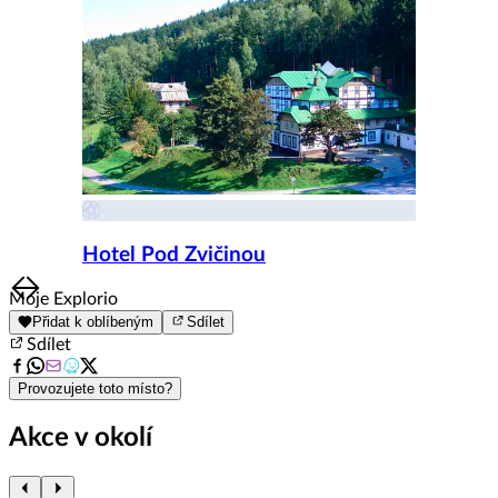
Hotel Pod Zvičinou
Item
Moje Explorio
1
Přidat k oblíbeným
Sdílet
of
Sdílet
8
Provozujete toto místo?
Akce v okolí