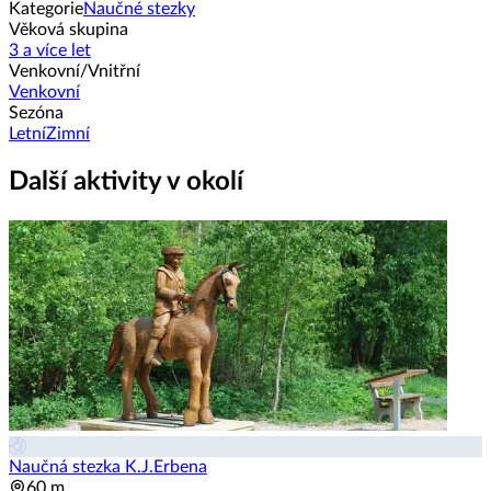
Kategorie
Naučné stezky
Věková skupina
3 a více let
Venkovní/Vnitřní
Venkovní
Sezóna
Letní
Zimní
Další aktivity v okolí
Naučná stezka K.J.Erbena
60 m