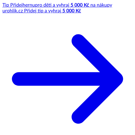
Tip
Přidej
hernu
pro děti a vyhraj
5 000 Kč
na nákupy
u
rohlik.cz
Přidej tip a vyhraj
5 000 Kč