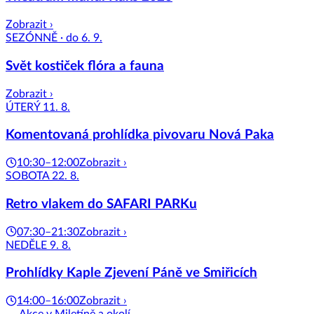
Zobrazit ›
SEZÓNNĚ · do 6. 9.
Svět kostiček flóra a fauna
Zobrazit ›
ÚTERÝ 11. 8.
Komentovaná prohlídka pivovaru Nová Paka
10:30–12:00
Zobrazit ›
SOBOTA 22. 8.
Retro vlakem do SAFARI PARKu
07:30–21:30
Zobrazit ›
NEDĚLE 9. 8.
Prohlídky Kaple Zjevení Páně ve Smiřicích
14:00–16:00
Zobrazit ›
Akce v Miletíně a okolí