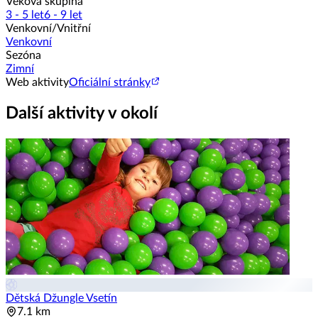
Věková skupina
3 - 5 let
6 - 9 let
Venkovní/Vnitřní
Venkovní
Sezóna
Zimní
Web aktivity
Oficiální stránky
Další aktivity v okolí
Dětská Džungle Vsetín
7.1 km