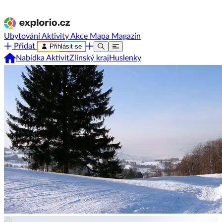
Ubytování
Aktivity
Akce
Mapa
Magazín
Přidat
Přihlásit se
Nabídka Aktivit
Zlínský kraj
Huslenky