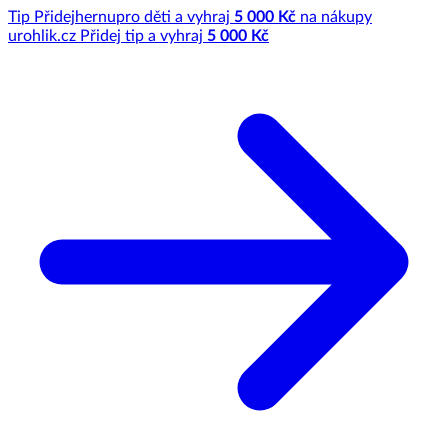
Tip
Přidej
hernu
pro děti a vyhraj
5 000 Kč
na nákupy
u
rohlik.cz
Přidej tip a vyhraj
5 000 Kč