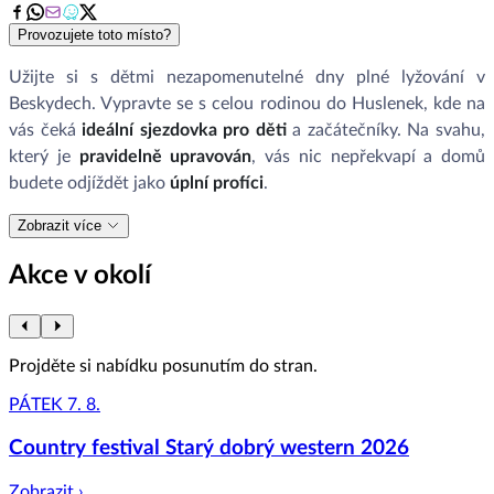
Provozujete toto místo?
Užijte si s dětmi nezapomenutelné dny plné lyžování v
Beskydech. Vypravte se s celou rodinou do Huslenek, kde na
vás čeká
ideální sjezdovka pro děti
a začátečníky. Na svahu,
který je
pravidelně upravován
, vás nic nepřekvapí a domů
budete odjíždět jako
úplní profíci
.
Zobrazit více
Akce v okolí
Projděte si nabídku posunutím do stran.
PÁTEK 7. 8.
Country festival Starý dobrý western 2026
Zobrazit ›