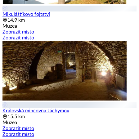
Mikuláštíkovo fojtství
14.9 km
Muzea
Zobrazit místo
Zobrazit místo
Královská mincovna Jáchymov
15.5 km
Muzea
Zobrazit místo
Zobrazit místo