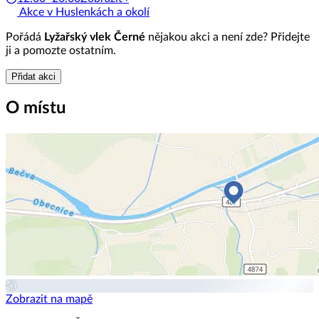
Akce v Huslenkách a okolí
Pořádá
Lyžařský vlek Černé
nějakou akci a není zde? Přidejte
ji a pomozte ostatním.
Přidat akci
O místu
Zobrazit na mapě