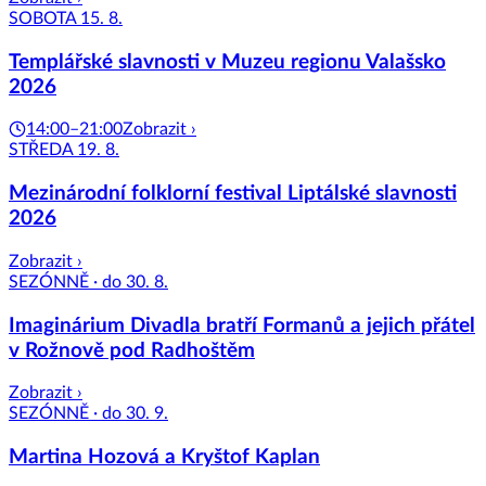
SOBOTA 15. 8.
Templářské slavnosti v Muzeu regionu Valašsko
2026
14:00–21:00
Zobrazit ›
STŘEDA 19. 8.
Mezinárodní folklorní festival Liptálské slavnosti
2026
Zobrazit ›
SEZÓNNĚ · do 30. 8.
Imaginárium Divadla bratří Formanů a jejich přátel
v Rožnově pod Radhoštěm
Zobrazit ›
SEZÓNNĚ · do 30. 9.
Martina Hozová a Kryštof Kaplan