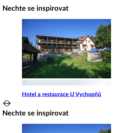
Nechte se inspirovat
Hotel a restaurace U Vychopňů
Item
1
Nechte se inspirovat
of
8