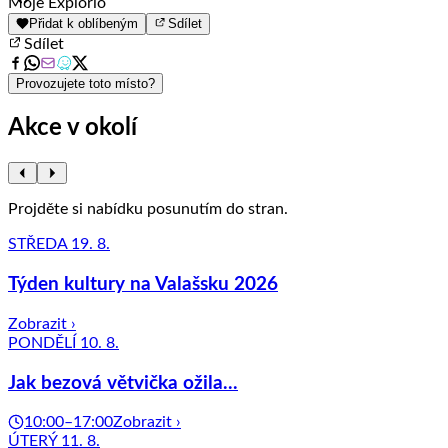
Item
Moje Explorio
1
Přidat k oblíbeným
Sdílet
of
Sdílet
8
Provozujete toto místo?
Akce v okolí
Projděte si nabídku posunutím do stran.
STŘEDA 19. 8.
Týden kultury na Valašsku 2026
Zobrazit ›
PONDĚLÍ 10. 8.
Jak bezová větvička ožila...
10:00–17:00
Zobrazit ›
ÚTERÝ 11. 8.