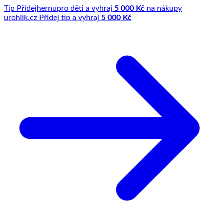
Tip
Přidej
hernu
pro děti a vyhraj
5 000 Kč
na nákupy
u
rohlik.cz
Přidej tip a vyhraj
5 000 Kč