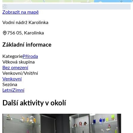
Zobrazit na mapě
Vodní nádrž Karolinka
756 05, Karolinka
Základní informace
Kategorie
Příroda
Věková skupina
Bez omezení
Venkovní/Vnitřní
Venkovní
Sezóna
Letní
Zimní
Další aktivity v okolí