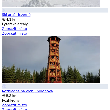
Ski areál Jezerné
4.1 km
Lyžařské areály
Zobrazit místo
Zobrazit místo
Rozhledna na vrchu Miloňová
8.3 km
Rozhledny
Zobrazit místo
Zobrazit místo