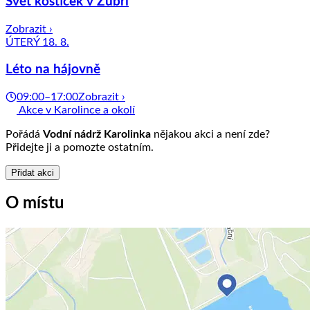
Svět kostiček v Zubří
Zobrazit ›
ÚTERÝ 18. 8.
Léto na hájovně
09:00–17:00
Zobrazit ›
Akce v Karolince a okolí
Pořádá
Vodní nádrž Karolinka
nějakou akci a není zde?
Přidejte ji a pomozte ostatním.
Přidat akci
O místu