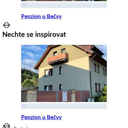
Penzion u Bečvy
Item
1
Nechte se inspirovat
of
8
Penzion u Bečvy