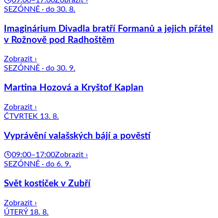
SEZÓNNĚ · do 30. 8.
Imaginárium Divadla bratří Formanů a jejich přátel
v Rožnově pod Radhoštěm
Zobrazit ›
SEZÓNNĚ · do 30. 9.
Martina Hozová a Kryštof Kaplan
Zobrazit ›
ČTVRTEK 13. 8.
Vyprávění valašských bájí a pověstí
09:00–17:00
Zobrazit ›
SEZÓNNĚ · do 6. 9.
Svět kostiček v Zubří
Zobrazit ›
ÚTERÝ 18. 8.