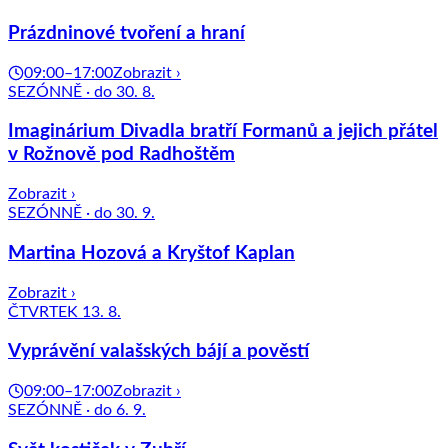
Prázdninové tvoření a hraní
09:00–17:00
Zobrazit ›
SEZÓNNĚ · do 30. 8.
Imaginárium Divadla bratří Formanů a jejich přátel
v Rožnově pod Radhoštěm
Zobrazit ›
SEZÓNNĚ · do 30. 9.
Martina Hozová a Kryštof Kaplan
Zobrazit ›
ČTVRTEK 13. 8.
Vyprávění valašských bájí a pověstí
09:00–17:00
Zobrazit ›
SEZÓNNĚ · do 6. 9.