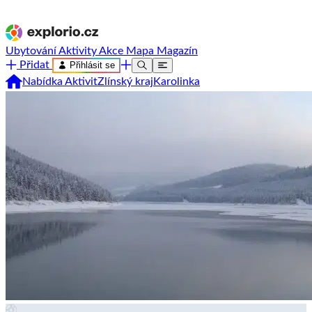
Ubytování
Aktivity
Akce
Mapa
Magazín
Přidat
Přihlásit se
Nabídka Aktivit
Zlínský kraj
Karolinka