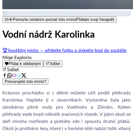
Pomozte ostatním poznat toto místo
Přidejte svoji fotografii
Vodní nádrž Karolinka
🏆
Soutěžní místo — přidejte fotku a získejte bod do soutěže
Moje Explorio
Přidat k oblíbeným
Sdílet
Sdílet
Provozujete toto místo?
Krásnou procházku si s dětmi můžete užít podél přehrady
Karolinka. Najdete ji v Javorníkách. Vystavěna byla jako
zásobárna pitné vody pro Vsetínsko a Zlínsko. Kolem
přehrady vede hned několik značených stezek. V jejím okolí se
daří mnoha rostlinám a potkáte zde i spoustu druhů ptáků.
Okolí je protkáno lesy, které i v horkém létě nabízí tolik vítaný