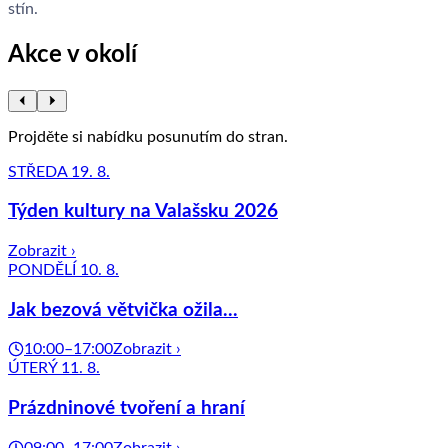
stín.
Akce v okolí
Projděte si nabídku posunutím do stran.
STŘEDA 19. 8.
Týden kultury na Valašsku 2026
Zobrazit ›
PONDĚLÍ 10. 8.
Jak bezová větvička ožila...
10:00–17:00
Zobrazit ›
ÚTERÝ 11. 8.
Prázdninové tvoření a hraní
09:00–17:00
Zobrazit ›