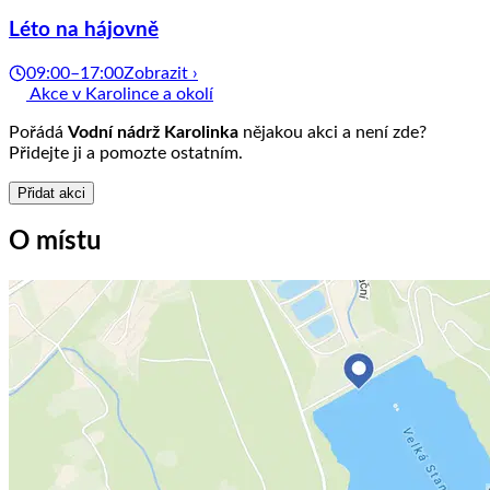
Léto na hájovně
09:00–17:00
Zobrazit ›
Akce v Karolince a okolí
Pořádá
Vodní nádrž Karolinka
nějakou akci a není zde?
Přidejte ji a pomozte ostatním.
Přidat akci
O místu