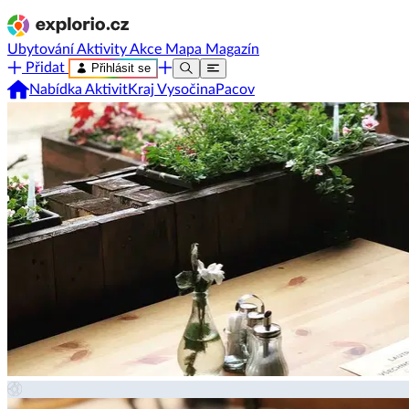
Ubytování
Aktivity
Akce
Mapa
Magazín
Přidat
Přihlásit se
Nabídka Aktivit
Kraj Vysočina
Pacov