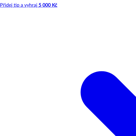
Přidej tip a vyhraj
5 000 Kč