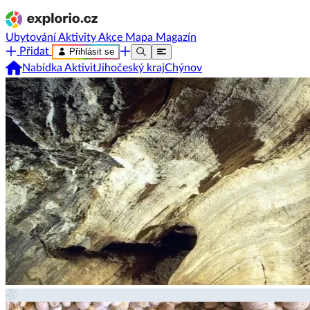
Ubytování
Aktivity
Akce
Mapa
Magazín
Přidat
Přihlásit se
Nabídka Aktivit
Jihočeský kraj
Chýnov