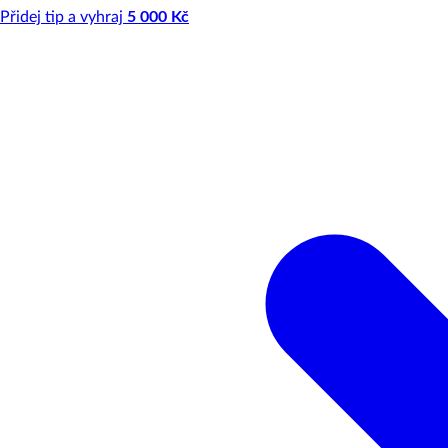
Přidej tip a vyhraj
5 000 Kč