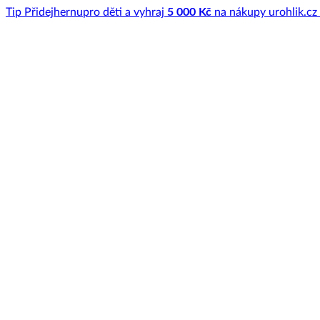
Tip
Přidej
hernu
pro děti a vyhraj
5 000 Kč
na nákupy u
rohlik.cz