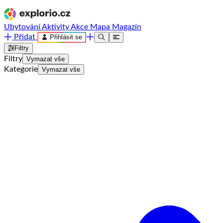
Ubytování
Aktivity
Akce
Mapa
Magazín
Přidat
Přihlásit se
Filtry
Filtry
Vymazat vše
Kategorie
Vymazat vše