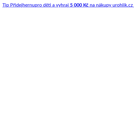
Tip
Přidej
hernu
pro děti a vyhraj
5 000 Kč
na nákupy u
rohlik.cz