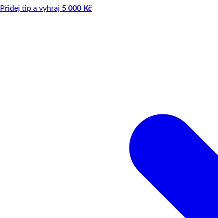
Přidej tip a vyhraj
5 000 Kč