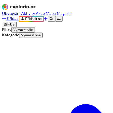
Ubytování
Aktivity
Akce
Mapa
Magazín
Přidat
Přihlásit se
Filtry
Filtry
Vymazat vše
Kategorie
Vymazat vše