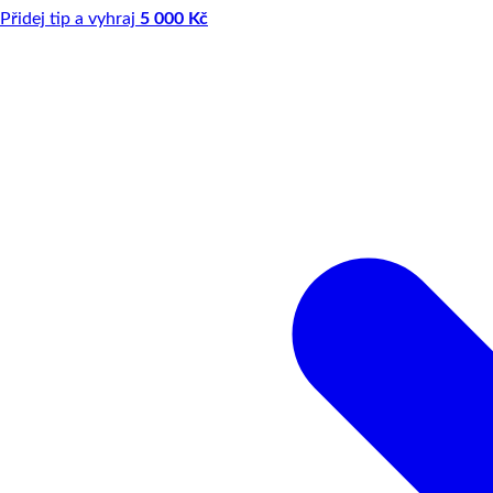
Přidej tip a vyhraj
5 000 Kč