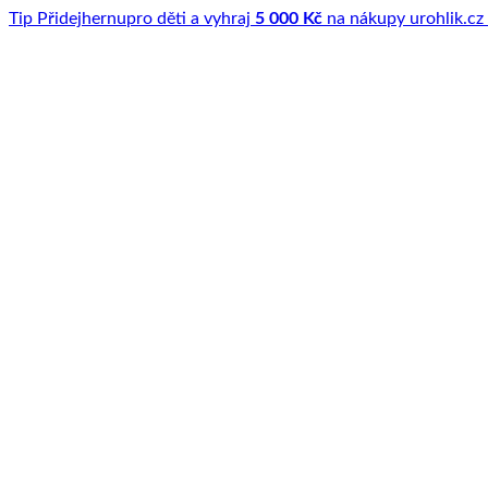
Tip
Přidej
hernu
pro děti a vyhraj
5 000 Kč
na nákupy u
rohlik.cz