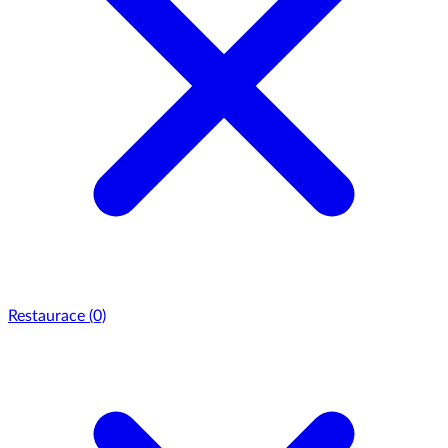
Restaurace
(0)