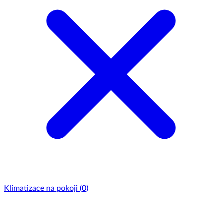
Klimatizace na pokoji
(0)