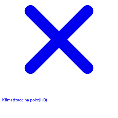
Klimatizace na pokoji
(0)