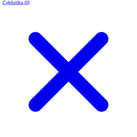
Cyklistika
(0)