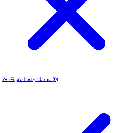
Wi-Fi pro hosty zdarma
(0)