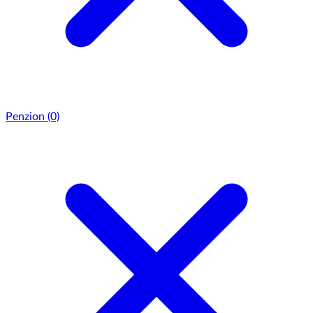
Penzion
(0)