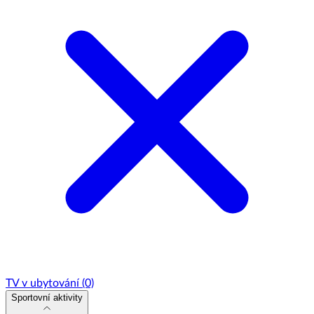
TV v ubytování
(0)
Sportovní aktivity