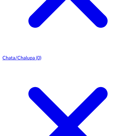
Chata/Chalupa
(0)