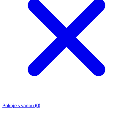
Pokoje s vanou
(0)