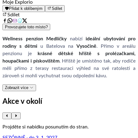
Moje Explorio
Přidat k oblíbeným
Sdílet
Sdílet
Provozujete toto místo?
Wellness penzion Medličky
nabízí
ideální ubytování pro
rodiny s dětmi
u Batelova na
Vysočině
. Přímo v areálu
penzionu je
krásné dětské hřiště s prolézačkami,
houpačkami i pískovištěm
. Hřiště je umístěno tak, aby rodiče
měli přímo z terasy restauraci výhled na své ratolesti a
zároveň si mohli vychutnat svou odpolední kávu.
Zobrazit více
Akce v okolí
Projděte si nabídku posunutím do stran.
SEZÓNNĚ · do 3. 1. 2027