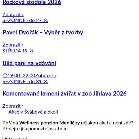
Rocková stodola 2026
Zobrazit ›
SEZÓNNĚ · do 27. 8.
Pavel Dvořák – Výběr z tvorby
Zobrazit ›
STŘEDA 19. 8.
Bílá paní na vdávání
19:00–22:00
Zobrazit ›
SEZÓNNĚ · do 31. 8.
Komentované krmení zvířat v zoo Jihlava 2026
Zobrazit ›
Akce v Švábově a okolí
Pořádá
Wellness penzion Medličky
nějakou akci a není zde?
Přidejte ji a pomozte ostatním.