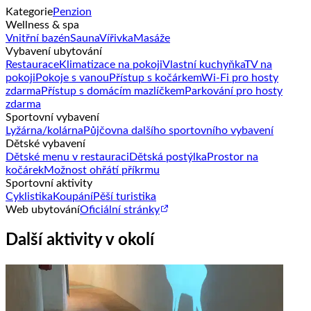
Kategorie
Penzion
Wellness & spa
Vnitřní bazén
Sauna
Vířivka
Masáže
Vybavení ubytování
Restaurace
Klimatizace na pokoji
Vlastní kuchyňka
TV na
pokoji
Pokoje s vanou
Přístup s kočárkem
Wi-Fi pro hosty
zdarma
Přístup s domácím mazlíčkem
Parkování pro hosty
zdarma
Sportovní vybavení
Lyžárna/kolárna
Půjčovna dalšího sportovního vybavení
Dětské vybavení
Dětské menu v restauraci
Dětská postýlka
Prostor na
kočárek
Možnost ohřátí příkrmu
Sportovní aktivity
Cyklistika
Koupání
Pěší turistika
Web ubytování
Oficiální stránky
Další aktivity v okolí