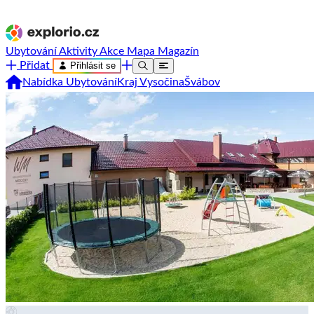
Ubytování
Aktivity
Akce
Mapa
Magazín
Přidat
Přihlásit se
Nabídka Ubytování
Kraj Vysočina
Švábov