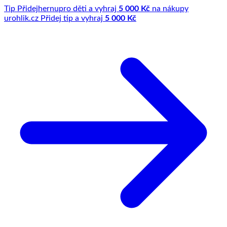
Tip
Přidej
hernu
pro děti a vyhraj
5 000 Kč
na nákupy
u
rohlik.cz
Přidej tip a vyhraj
5 000 Kč