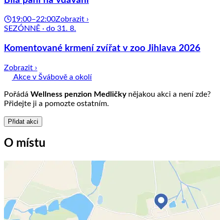
Bílá paní na vdávání
19:00–22:00
Zobrazit ›
SEZÓNNĚ · do 31. 8.
Komentované krmení zvířat v zoo Jihlava 2026
Zobrazit ›
Akce v Švábově a okolí
Pořádá
Wellness penzion Medličky
nějakou akci a není zde?
Přidejte ji a pomozte ostatním.
Přidat akci
O místu