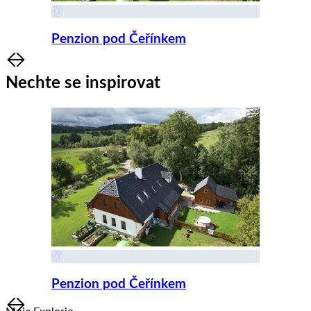
Penzion pod Čeřínkem
Item
1
Nechte se inspirovat
of
8
Penzion pod Čeřínkem
Item