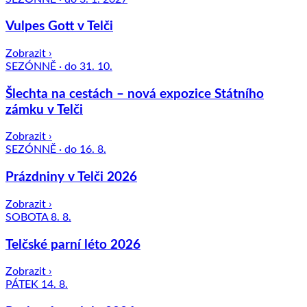
Vulpes Gott v Telči
Zobrazit ›
SEZÓNNĚ · do 31. 10.
Šlechta na cestách – nová expozice Státního
zámku v Telči
Zobrazit ›
SEZÓNNĚ · do 16. 8.
Prázdniny v Telči 2026
Zobrazit ›
SOBOTA 8. 8.
Telčské parní léto 2026
Zobrazit ›
PÁTEK 14. 8.