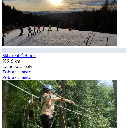
Ski areál Čeřínek
9.6 km
Lyžařské areály
Zobrazit místo
Zobrazit místo