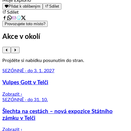
Moje Explorio
1
Přidat k oblíbeným
Sdílet
of
Sdílet
8
Provozujete toto místo?
Akce v okolí
Projděte si nabídku posunutím do stran.
SEZÓNNĚ · do 3. 1. 2027
Vulpes Gott v Telči
Zobrazit ›
SEZÓNNĚ · do 31. 10.
Šlechta na cestách – nová expozice Státního
zámku v Telči
Zobrazit ›