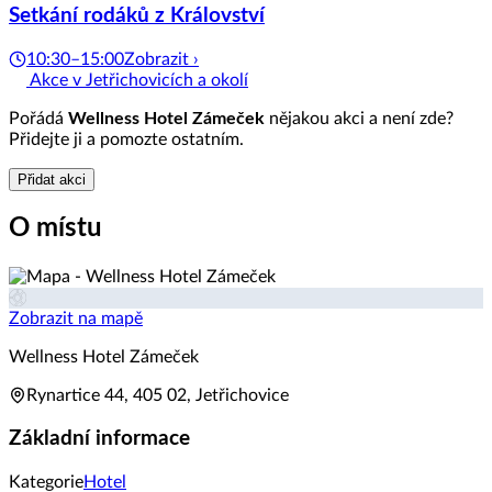
Setkání rodáků z Království
10:30–15:00
Zobrazit ›
Akce v Jetřichovicích a okolí
Pořádá
Wellness Hotel Zámeček
nějakou akci a není zde?
Přidejte ji a pomozte ostatním.
Přidat akci
O místu
Zobrazit na mapě
Wellness Hotel Zámeček
Rynartice 44, 405 02, Jetřichovice
Základní informace
Kategorie
Hotel