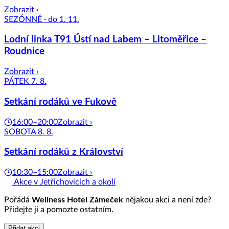
Zobrazit ›
SEZÓNNĚ · do 1. 11.
Lodní linka T91 Ústí nad Labem – Litoměřice –
Roudnice
Zobrazit ›
PÁTEK 7. 8.
Setkání rodáků ve Fukově
16:00–20:00
Zobrazit ›
SOBOTA 8. 8.
Setkání rodáků z Království
10:30–15:00
Zobrazit ›
Akce v Jetřichovicích a okolí
Pořádá
Wellness Hotel Zámeček
nějakou akci a není zde?
Přidejte ji a pomozte ostatním.
Přidat akci