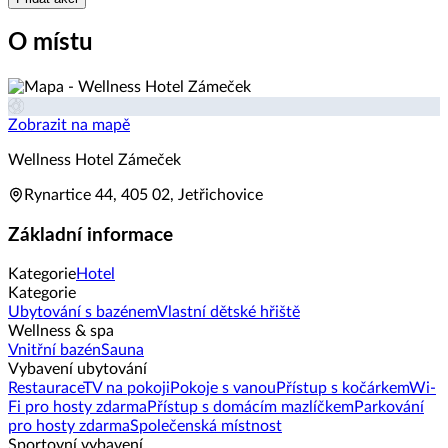
O místu
Zobrazit na mapě
Wellness Hotel Zámeček
Rynartice 44, 405 02, Jetřichovice
Základní informace
Kategorie
Hotel
Kategorie
Ubytování s bazénem
Vlastní dětské hřiště
Wellness & spa
Vnitřní bazén
Sauna
Vybavení ubytování
Restaurace
TV na pokoji
Pokoje s vanou
Přístup s kočárkem
Wi-
Fi pro hosty zdarma
Přístup s domácím mazlíčkem
Parkování
pro hosty zdarma
Společenská místnost
Sportovní vybavení