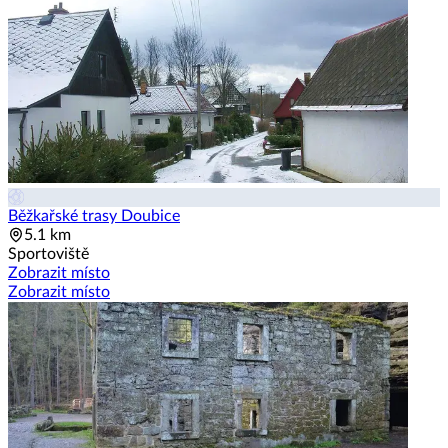
Běžkařské trasy Doubice
5.1 km
Sportoviště
Zobrazit místo
Zobrazit místo