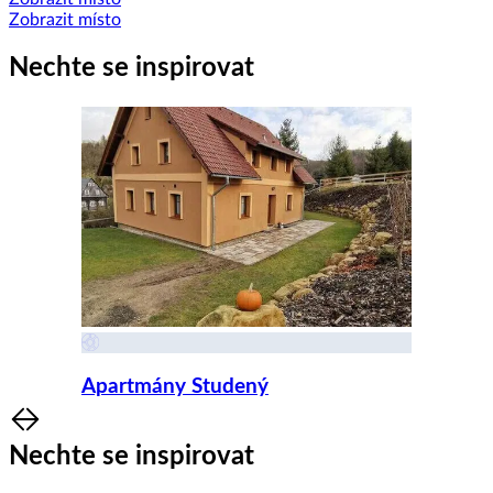
Zobrazit místo
Nechte se inspirovat
Apartmány Studený
Item
1
Nechte se inspirovat
of
8