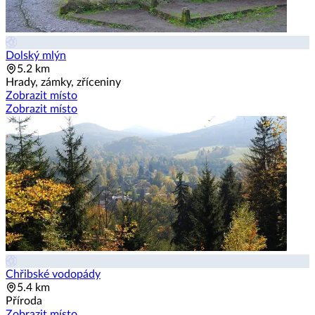
Dolský mlýn
5.2 km
Hrady, zámky, zříceniny
Zobrazit místo
Zobrazit místo
Chřibské vodopády
5.4 km
Příroda
Zobrazit místo