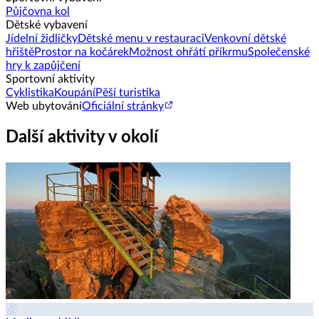
Půjčovna kol
Dětské vybavení
Jídelní židličky
Dětské menu v restauraci
Venkovní dětské
hřiště
Prostor na kočárek
Možnost ohřátí příkrmu
Společenské
hry k zapůjčení
Sportovní aktivity
Cyklistika
Koupání
Pěší turistika
Web ubytování
Oficiální stránky
Další aktivity v okolí