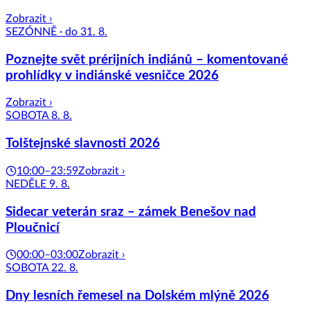
Zobrazit ›
SEZÓNNĚ · do 31. 8.
Poznejte svět prérijních indiánů – komentované
prohlídky v indiánské vesničce 2026
Zobrazit ›
SOBOTA 8. 8.
Tolštejnské slavnosti 2026
10:00–23:59
Zobrazit ›
NEDĚLE 9. 8.
Sidecar veterán sraz – zámek Benešov nad
Ploučnicí
00:00–03:00
Zobrazit ›
SOBOTA 22. 8.
Dny lesních řemesel na Dolském mlýně 2026