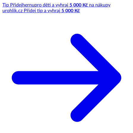
Tip
Přidej
hernu
pro děti a vyhraj
5 000 Kč
na nákupy
u
rohlik.cz
Přidej tip a vyhraj
5 000 Kč