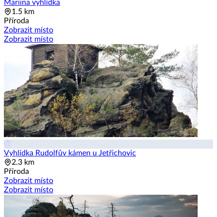
Mariina vyhlídka
1.5 km
Příroda
Zobrazit místo
Zobrazit místo
Vyhlídka Rudolfův kámen u Jetřichovic
2.3 km
Příroda
Zobrazit místo
Zobrazit místo