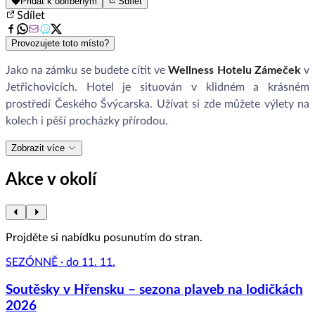
Přidat k oblíbeným
Sdílet
Sdílet
Provozujete toto místo?
Jako na zámku se budete cítit ve
Wellness Hotelu Zámeček
v
Jetřichovicích. Hotel je situován v klidném a krásném
prostředí Českého Švýcarska. Užívat si zde můžete výlety na
kolech i pěší procházky přírodou.
Zobrazit více
Akce v okolí
Projděte si nabídku posunutím do stran.
SEZÓNNĚ · do 11. 11.
Soutěsky v Hřensku – sezona plaveb na lodičkách
2026