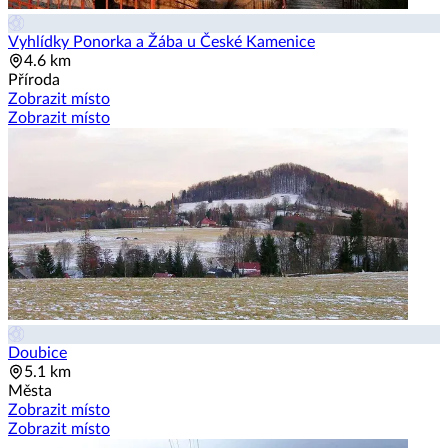
Vyhlídky Ponorka a Žába u České Kamenice
4.6 km
Příroda
Zobrazit místo
Zobrazit místo
Doubice
5.1 km
Města
Zobrazit místo
Zobrazit místo