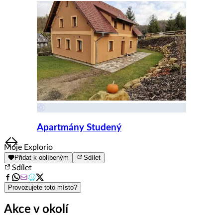
Apartmány Studený
Item
Moje Explorio
1
Přidat k oblíbeným
Sdílet
of
Sdílet
8
Provozujete toto místo?
Akce v okolí