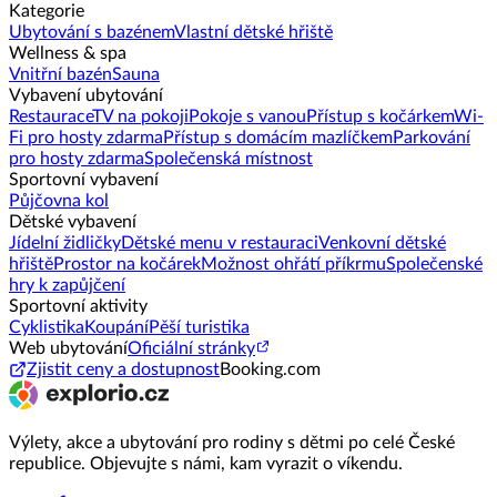
Kategorie
Ubytování s bazénem
Vlastní dětské hřiště
Wellness & spa
Vnitřní bazén
Sauna
Vybavení ubytování
Restaurace
TV na pokoji
Pokoje s vanou
Přístup s kočárkem
Wi-
Fi pro hosty zdarma
Přístup s domácím mazlíčkem
Parkování
pro hosty zdarma
Společenská místnost
Sportovní vybavení
Půjčovna kol
Dětské vybavení
Jídelní židličky
Dětské menu v restauraci
Venkovní dětské
hřiště
Prostor na kočárek
Možnost ohřátí příkrmu
Společenské
hry k zapůjčení
Sportovní aktivity
Cyklistika
Koupání
Pěší turistika
Web ubytování
Oficiální stránky
Zjistit ceny a dostupnost
Booking.com
Výlety, akce a ubytování pro rodiny s dětmi po celé České
republice. Objevujte s námi, kam vyrazit o víkendu.