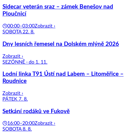
Sidecar veterán sraz – zámek Benešov nad
Ploučnicí
00:00–03:00
Zobrazit ›
SOBOTA 22. 8.
Dny lesních řemesel na Dolském mlýně 2026
Zobrazit ›
SEZÓNNĚ · do 1. 11.
Lodní linka T91 Ústí nad Labem – Litoměřice –
Roudnice
Zobrazit ›
PÁTEK 7. 8.
Setkání rodáků ve Fukově
16:00–20:00
Zobrazit ›
SOBOTA 8. 8.