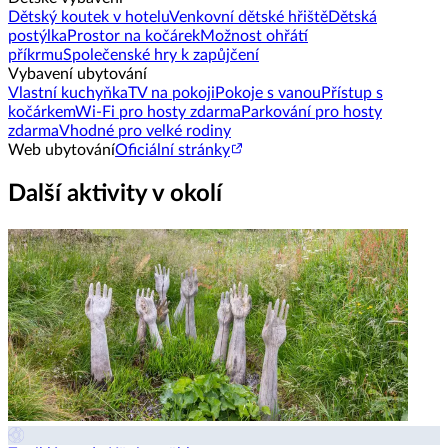
Dětský koutek v hotelu
Venkovní dětské hřiště
Dětská
postýlka
Prostor na kočárek
Možnost ohřátí
příkrmu
Společenské hry k zapůjčení
Vybavení ubytování
Vlastní kuchyňka
TV na pokoji
Pokoje s vanou
Přístup s
kočárkem
Wi-Fi pro hosty zdarma
Parkování pro hosty
zdarma
Vhodné pro velké rodiny
Web ubytování
Oficiální stránky
Další aktivity v okolí