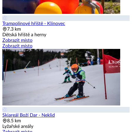
Trampolínové hřiště - Klínovec
7.3 km
Dětská hřiště a herny
Zobrazit místo
Zobrazit místo
Skiareál Boží Dar - Neklid
8.5 km
Lyžařské areály