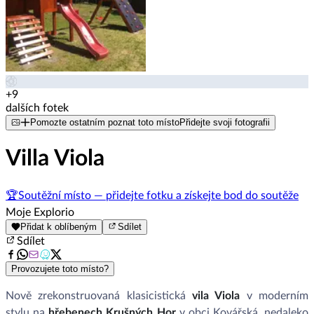
+9
dalších fotek
Pomozte ostatním poznat toto místo
Přidejte svoji fotografii
Villa Viola
🏆
Soutěžní místo — přidejte fotku a získejte bod do soutěže
Moje Explorio
Přidat k oblíbeným
Sdílet
Sdílet
Provozujete toto místo?
Nově zrekonstruovaná klasicistická
vila Viola
v moderním
stylu na
hřebenech Krušných Hor
v obci Kovářská, nedaleko