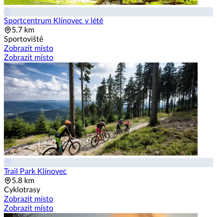
Sportcentrum Klínovec v létě
5.7 km
Sportoviště
Zobrazit místo
Zobrazit místo
Trail Park Klínovec
5.8 km
Cyklotrasy
Zobrazit místo
Zobrazit místo