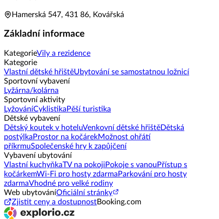
Hamerská 547, 431 86, Kovářská
Základní informace
Kategorie
Vily a rezidence
Kategorie
Vlastní dětské hřiště
Ubytování se samostatnou ložnicí
Sportovní vybavení
Lyžárna/kolárna
Sportovní aktivity
Lyžování
Cyklistika
Pěší turistika
Dětské vybavení
Dětský koutek v hotelu
Venkovní dětské hřiště
Dětská
postýlka
Prostor na kočárek
Možnost ohřátí
příkrmu
Společenské hry k zapůjčení
Vybavení ubytování
Vlastní kuchyňka
TV na pokoji
Pokoje s vanou
Přístup s
kočárkem
Wi-Fi pro hosty zdarma
Parkování pro hosty
zdarma
Vhodné pro velké rodiny
Web ubytování
Oficiální stránky
Zjistit ceny a dostupnost
Booking.com