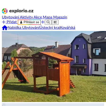
Ubytování
Aktivity
Akce
Mapa
Magazín
Přidat
Přihlásit se
Nabídka Ubytování
Ústecký kraj
Kovářská