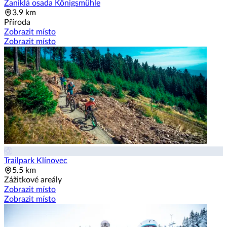
Zaniklá osada Königsmühle
3.9 km
Příroda
Zobrazit místo
Zobrazit místo
Trailpark Klínovec
5.5 km
Zážitkové areály
Zobrazit místo
Zobrazit místo