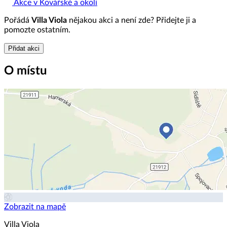
Akce v Kovářské a okolí
Pořádá
Villa Viola
nějakou akci a není zde? Přidejte ji a
pomozte ostatním.
Přidat akci
O místu
Zobrazit na mapě
Villa Viola