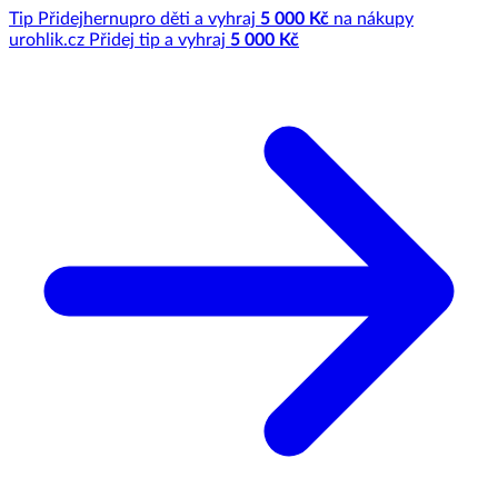
Tip
Přidej
hernu
pro děti a vyhraj
5 000 Kč
na nákupy
u
rohlik.cz
Přidej tip a vyhraj
5 000 Kč