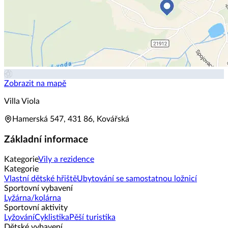
Zobrazit na mapě
Villa Viola
Hamerská 547, 431 86, Kovářská
Základní informace
Kategorie
Vily a rezidence
Kategorie
Vlastní dětské hřiště
Ubytování se samostatnou ložnicí
Sportovní vybavení
Lyžárna/kolárna
Sportovní aktivity
Lyžování
Cyklistika
Pěší turistika
Dětské vybavení