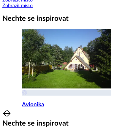
Zobrazit místo
Zobrazit místo
Nechte se inspirovat
Avionika
Item
1
Nechte se inspirovat
of
8