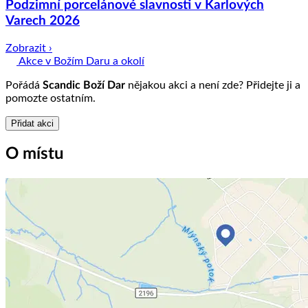
Podzimní porcelánové slavnosti v Karlových
Varech 2026
Zobrazit ›
Akce v Božím Daru a okolí
Pořádá
Scandic Boží Dar
nějakou akci a není zde? Přidejte ji a
pomozte ostatním.
Přidat akci
O místu