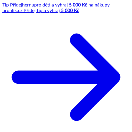
Tip
Přidej
hernu
pro děti a vyhraj
5 000 Kč
na nákupy
u
rohlik.cz
Přidej tip a vyhraj
5 000 Kč