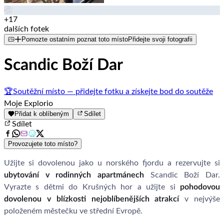
+17
dalších fotek
Pomozte ostatním poznat toto místo
Přidejte svoji fotografii
Scandic Boží Dar
🏆
Soutěžní místo — přidejte fotku a získejte bod do soutěže
Moje Explorio
Přidat k oblíbeným
Sdílet
Sdílet
Provozujete toto místo?
Užijte si dovolenou jako u norského fjordu a rezervujte si
ubytování v rodinných apartmánech
Scandic Boží Dar.
Vyrazte s dětmi do Krušných hor a užijte si
pohodovou
dovolenou v blízkosti nejoblíbenějších atrakcí
v nejvýše
položeném městečku ve střední Evropě.