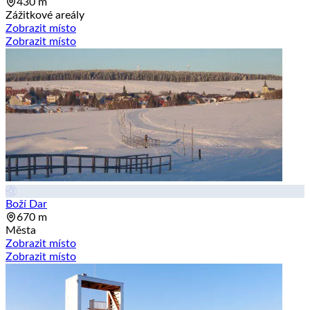
430 m
Zážitkové areály
Zobrazit místo
Zobrazit místo
Boží Dar
670 m
Města
Zobrazit místo
Zobrazit místo