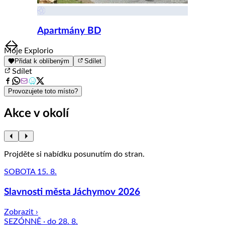
Apartmány BD
Item
Moje Explorio
1
Přidat k oblíbeným
Sdílet
of
Sdílet
8
Provozujete toto místo?
Akce v okolí
Projděte si nabídku posunutím do stran.
SOBOTA 15. 8.
Slavnosti města Jáchymov 2026
Zobrazit ›
SEZÓNNĚ · do 28. 8.