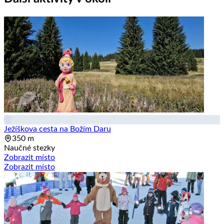
Ježíškova cesta na Božím Daru
350 m
Naučné stezky
Zobrazit místo
Zobrazit místo