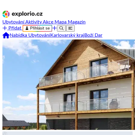
Ubytování
Aktivity
Akce
Mapa
Magazín
Přidat
Přihlásit se
Nabídka Ubytování
Karlovarský kraj
Boží Dar