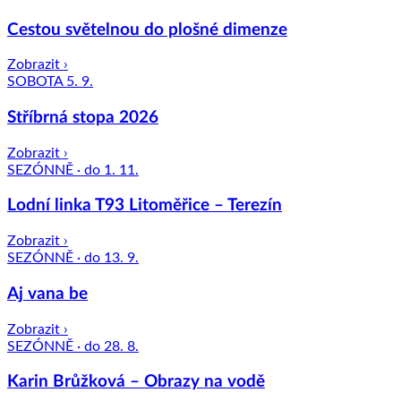
Cestou světelnou do plošné dimenze
Zobrazit ›
SOBOTA 5. 9.
Stříbrná stopa 2026
Zobrazit ›
SEZÓNNĚ · do 1. 11.
Lodní linka T93 Litoměřice – Terezín
Zobrazit ›
SEZÓNNĚ · do 13. 9.
Aj vana be
Zobrazit ›
SEZÓNNĚ · do 28. 8.
Karin Brůžková – Obrazy na vodě