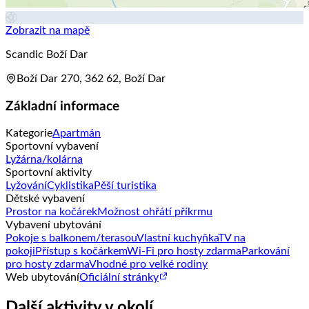
Zobrazit na mapě
Scandic Boží Dar
Boží Dar 270, 362 62, Boží Dar
Základní informace
Kategorie
Apartmán
Sportovní vybavení
Lyžárna/kolárna
Sportovní aktivity
Lyžování
Cyklistika
Pěší turistika
Dětské vybavení
Prostor na kočárek
Možnost ohřátí příkrmu
Vybavení ubytování
Pokoje s balkonem/terasou
Vlastní kuchyňka
TV na
pokoji
Přístup s kočárkem
Wi-Fi pro hosty zdarma
Parkování
pro hosty zdarma
Vhodné pro velké rodiny
Web ubytování
Oficiální stránky
Další aktivity v okolí