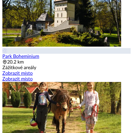
Park Boheminium
20.2 km
Zážitkové areály
Zobrazit místo
Zobrazit místo