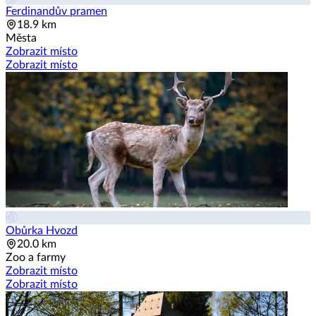
Ferdinandův pramen
18.9 km
Města
Zobrazit místo
Zobrazit místo
Obůrka Hvozd
20.0 km
Zoo a farmy
Zobrazit místo
Zobrazit místo