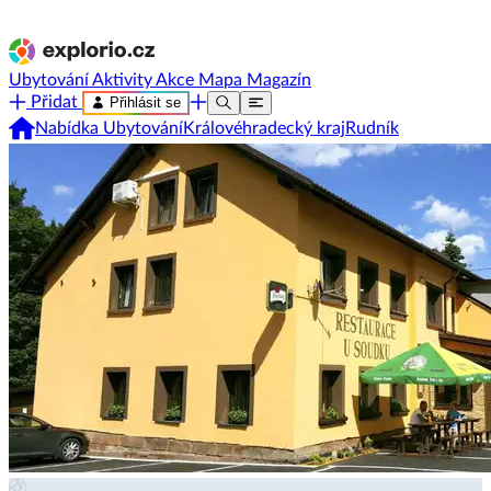
Ubytování
Aktivity
Akce
Mapa
Magazín
Přidat
Přihlásit se
Nabídka Ubytování
Královéhradecký kraj
Rudník