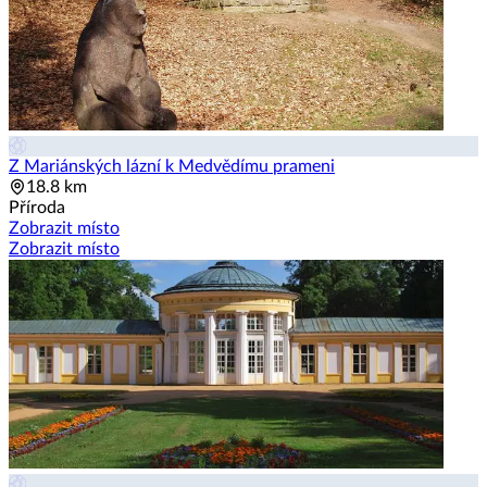
Z Mariánských lázní k Medvědímu prameni
18.8 km
Příroda
Zobrazit místo
Zobrazit místo