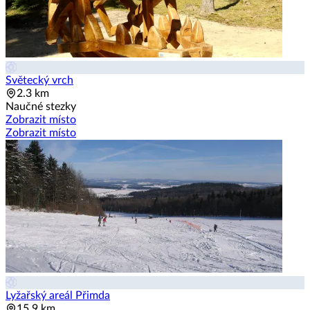
Světecký vrch
2.3 km
Naučné stezky
Zobrazit místo
Zobrazit místo
Lyžařský areál Přimda
15.9 km