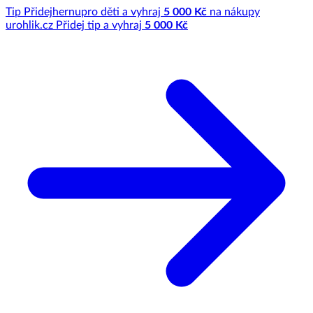
Tip
Přidej
hernu
pro děti a vyhraj
5 000 Kč
na nákupy
u
rohlik.cz
Přidej tip a vyhraj
5 000 Kč