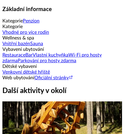
Základní informace
Kategorie
Penzion
Kategorie
Vhodné pro více rodin
Wellness & spa
Vnitřní bazén
Sauna
Vybavení ubytování
Restaurace
Bar
Vlastní kuchyňka
Wi-Fi pro hosty
zdarma
Parkování pro hosty zdarma
Dětské vybavení
Venkovní dětské hřiště
Web ubytování
Oficiální stránky
Další aktivity v okolí