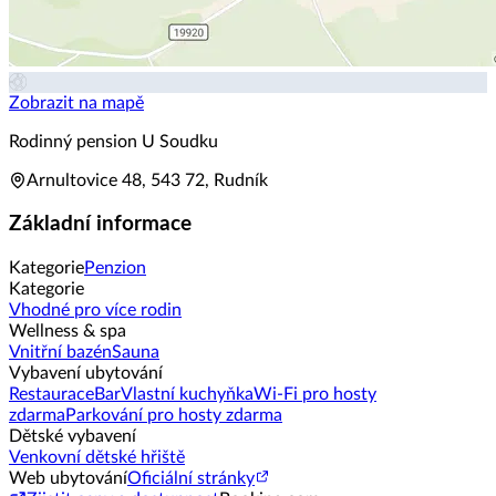
Zobrazit na mapě
Rodinný pension U Soudku
Arnultovice 48, 543 72, Rudník
Základní informace
Kategorie
Penzion
Kategorie
Vhodné pro více rodin
Wellness & spa
Vnitřní bazén
Sauna
Vybavení ubytování
Restaurace
Bar
Vlastní kuchyňka
Wi-Fi pro hosty
zdarma
Parkování pro hosty zdarma
Dětské vybavení
Venkovní dětské hřiště
Web ubytování
Oficiální stránky