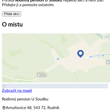
Pořádá
Rodinný pension U Soudku
nějakou akci a není zde?
Přidejte ji a pomozte ostatním.
Přidat akci
O místu
Zobrazit na mapě
Rodinný pension U Soudku
Arnultovice 48, 543 72, Rudník