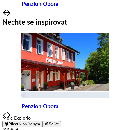
Penzion Obora
Item
1
Nechte se inspirovat
of
8
Penzion Obora
Item
Moje Explorio
1
Přidat k oblíbeným
Sdílet
of
Sdílet