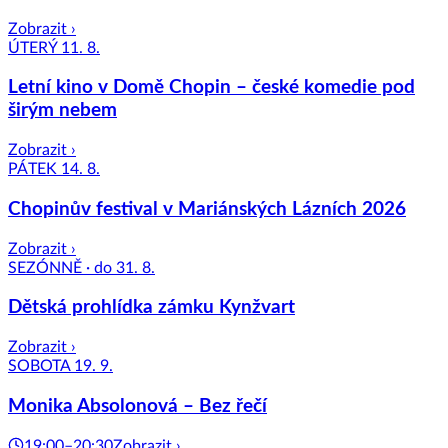
Zobrazit ›
ÚTERÝ 11. 8.
Letní kino v Domě Chopin – české komedie pod
širým nebem
Zobrazit ›
PÁTEK 14. 8.
Chopinův festival v Mariánských Lázních 2026
Zobrazit ›
SEZÓNNĚ · do 31. 8.
Dětská prohlídka zámku Kynžvart
Zobrazit ›
SOBOTA 19. 9.
Monika Absolonová – Bez řečí
19:00–20:30
Zobrazit ›