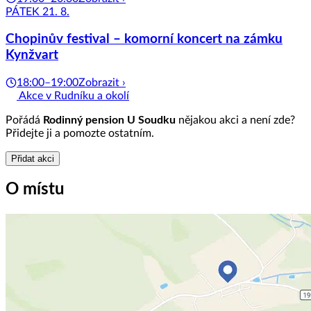
PÁTEK 21. 8.
Chopinův festival – komorní koncert na zámku
Kynžvart
18:00–19:00
Zobrazit ›
Akce v Rudníku a okolí
Pořádá
Rodinný pension U Soudku
nějakou akci a není zde?
Přidejte ji a pomozte ostatním.
Přidat akci
O místu