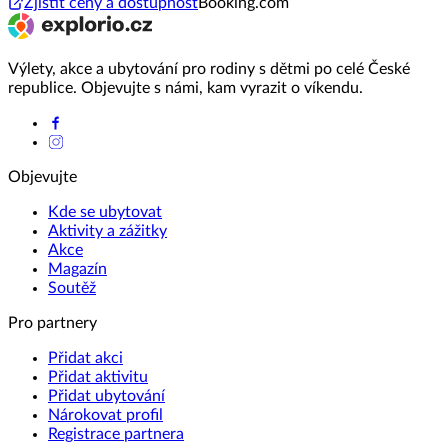
Zjistit ceny a dostupnost
Booking.com
Výlety, akce a ubytování pro rodiny s dětmi po celé České
republice. Objevujte s námi, kam vyrazit o víkendu.
Objevujte
Kde se ubytovat
Aktivity a zážitky
Akce
Magazín
Soutěž
Pro partnery
Přidat akci
Přidat aktivitu
Přidat ubytování
Nárokovat profil
Registrace partnera