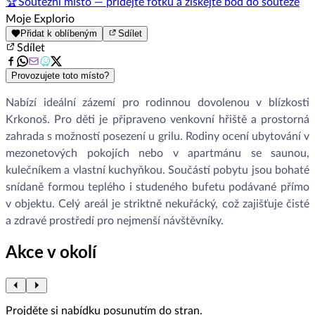
🏆
Soutěžní místo — přidejte fotku a získejte bod do soutěže
Moje Explorio
Přidat k oblíbeným
Sdílet
Sdílet
Provozujete toto místo?
Nabízí ideální zázemí pro rodinnou dovolenou v blízkosti
Krkonoš. Pro děti je připraveno venkovní hřiště a prostorná
zahrada s možností posezení u grilu. Rodiny ocení ubytování v
mezonetových pokojích nebo v apartmánu se saunou,
kulečníkem a vlastní kuchyňkou. Součástí pobytu jsou bohaté
snídaně formou teplého i studeného bufetu podávané přímo
v objektu. Celý areál je striktně nekuřácký, což zajišťuje čisté
a zdravé prostředí pro nejmenší návštěvníky.
Akce v okolí
Projděte si nabídku posunutím do stran.