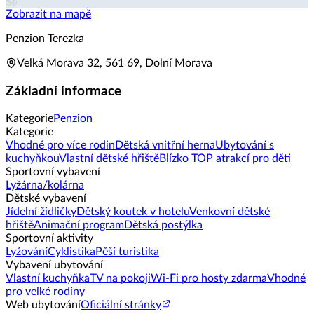
Zobrazit na mapě
Penzion Terezka
Velká Morava 32, 561 69, Dolní Morava
Základní informace
Kategorie
Penzion
Kategorie
Vhodné pro více rodin
Dětská vnitřní herna
Ubytování s
kuchyňkou
Vlastní dětské hřiště
Blízko TOP atrakcí pro děti
Sportovní vybavení
Lyžárna/kolárna
Dětské vybavení
Jídelní židličky
Dětský koutek v hotelu
Venkovní dětské
hřiště
Animační program
Dětská postýlka
Sportovní aktivity
Lyžování
Cyklistika
Pěší turistika
Vybavení ubytování
Vlastní kuchyňka
TV na pokoji
Wi-Fi pro hosty zdarma
Vhodné
pro velké rodiny
Web ubytování
Oficiální stránky