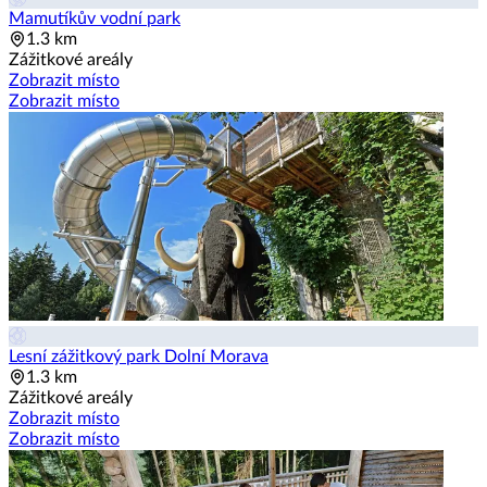
Mamutíkův vodní park
1.3 km
Zážitkové areály
Zobrazit místo
Zobrazit místo
Lesní zážitkový park Dolní Morava
1.3 km
Zážitkové areály
Zobrazit místo
Zobrazit místo