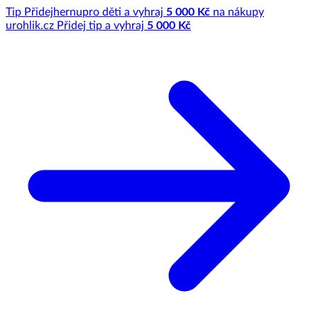
Tip
Přidej
hernu
pro děti a vyhraj
5 000 Kč
na nákupy
u
rohlik.cz
Přidej tip a vyhraj
5 000 Kč