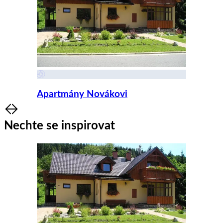
Apartmány Novákovi
Item
1
Nechte se inspirovat
of
8