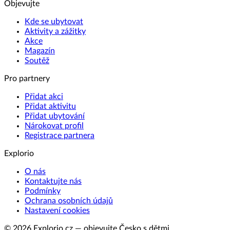
Objevujte
Kde se ubytovat
Aktivity a zážitky
Akce
Magazín
Soutěž
Pro partnery
Přidat akci
Přidat aktivitu
Přidat ubytování
Nárokovat profil
Registrace partnera
Explorio
O nás
Kontaktujte nás
Podmínky
Ochrana osobních údajů
Nastavení cookies
© 2026 Explorio.cz — objevujte Česko s dětmi