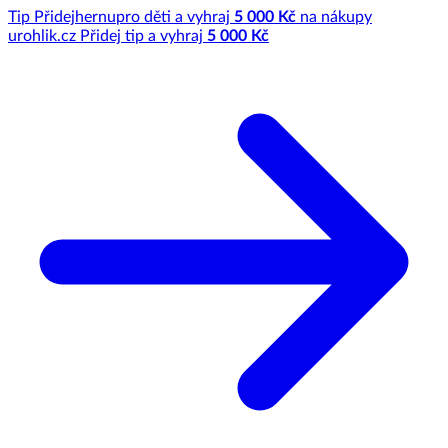
Tip
Přidej
hernu
pro děti a vyhraj
5 000 Kč
na nákupy
u
rohlik.cz
Přidej tip a vyhraj
5 000 Kč