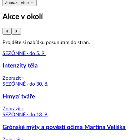
Zobrazit více
Akce v okolí
Projděte si nabídku posunutím do stran.
SEZÓNNĚ · do 5. 9.
Intenzity těla
Zobrazit ›
SEZÓNNĚ · do 30. 8.
Hmyzí tváře
Zobrazit ›
SEZÓNNĚ · do 13. 9.
Grónské mýty a pověsti očima Martina Velíška
Zobrazit ›