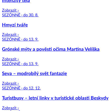
Intenzity těla
Zobrazit ›
SEZÓNNĚ · do 30. 8.
Hmyzí tváře
Zobrazit ›
SEZÓNNĚ · do 13. 9.
Grónské mýty a pověsti očima Martina Velíška
Zobrazit ›
SEZÓNNĚ · do 13. 9.
Seva – modrobílý svět fantazie
Zobrazit ›
SEZÓNNĚ · do 12. 12.
Turistbusy – letní linky v turistické oblasti Beskydy
Zobrazit ›