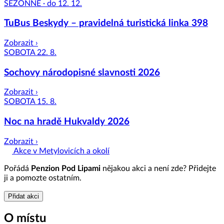
SEZÓNNĚ · do 12. 12.
TuBus Beskydy – pravidelná turistická linka 398
Zobrazit ›
SOBOTA 22. 8.
Sochovy národopisné slavnosti 2026
Zobrazit ›
SOBOTA 15. 8.
Noc na hradě Hukvaldy 2026
Zobrazit ›
Akce v Metylovicích a okolí
Pořádá
Penzion Pod Lipami
nějakou akci a není zde? Přidejte
ji a pomozte ostatním.
Přidat akci
O místu