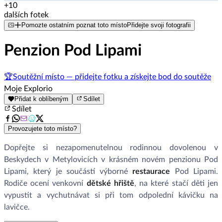
+10
dalších fotek
Pomozte ostatním poznat toto místo
Přidejte svoji fotografii
Penzion Pod Lipami
🏆
Soutěžní místo — přidejte fotku a získejte bod do soutěže
Moje Explorio
Přidat k oblíbeným
Sdílet
Sdílet
Provozujete toto místo?
Dopřejte si nezapomenutelnou rodinnou dovolenou v
Beskydech v Metylovicích v krásném novém penzionu Pod
Lipami, který je součástí výborné
restaurace
Pod Lipami.
Rodiče ocení venkovní
dětské hřiště
, na které stačí děti jen
vypustit a vychutnávat si při tom odpolední kávičku na
lavičce.