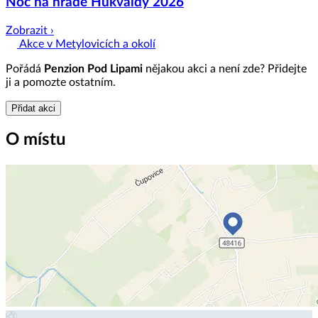
Noc na hradě Hukvaldy 2026
Zobrazit ›
Akce v Metylovicích a okolí
Pořádá
Penzion Pod Lipami
nějakou akci a není zde? Přidejte
ji a pomozte ostatním.
Přidat akci
O místu