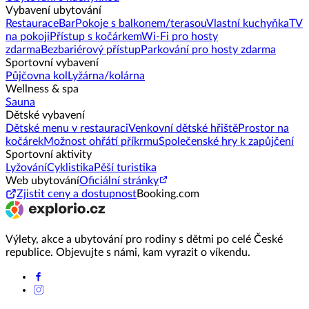
Vybavení ubytování
Restaurace
Bar
Pokoje s balkonem/terasou
Vlastní kuchyňka
TV
na pokoji
Přístup s kočárkem
Wi-Fi pro hosty
zdarma
Bezbariérový přístup
Parkování pro hosty zdarma
Sportovní vybavení
Půjčovna kol
Lyžárna/kolárna
Wellness & spa
Sauna
Dětské vybavení
Dětské menu v restauraci
Venkovní dětské hřiště
Prostor na
kočárek
Možnost ohřátí příkrmu
Společenské hry k zapůjčení
Sportovní aktivity
Lyžování
Cyklistika
Pěší turistika
Web ubytování
Oficiální stránky
Zjistit ceny a dostupnost
Booking.com
Výlety, akce a ubytování pro rodiny s dětmi po celé České
republice. Objevujte s námi, kam vyrazit o víkendu.