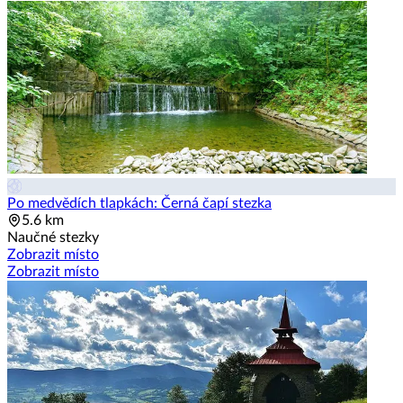
Po medvědích tlapkách: Černá čapí stezka
5.6 km
Naučné stezky
Zobrazit místo
Zobrazit místo