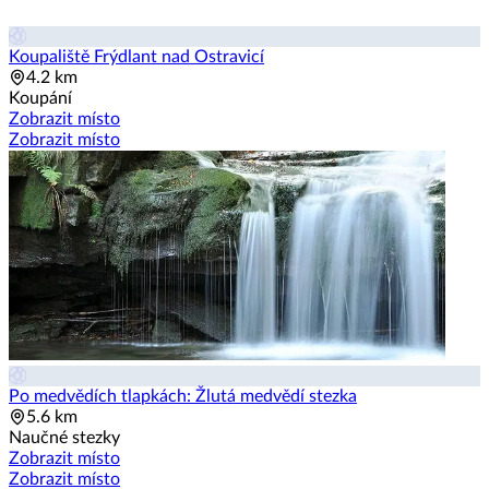
Koupaliště Frýdlant nad Ostravicí
4.2 km
Koupání
Zobrazit místo
Zobrazit místo
Po medvědích tlapkách: Žlutá medvědí stezka
5.6 km
Naučné stezky
Zobrazit místo
Zobrazit místo