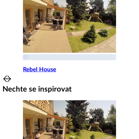
Rebel House
Item
1
Nechte se inspirovat
of
8