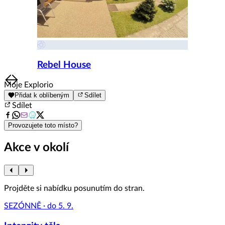
Rebel House
Item
Moje Explorio
1
Přidat k oblíbeným
Sdílet
of
Sdílet
8
Provozujete toto místo?
Akce v okolí
Projděte si nabídku posunutím do stran.
SEZÓNNĚ · do 5. 9.