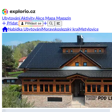
Ubytování
Aktivity
Akce
Mapa
Magazín
Přidat
Přihlásit se
Nabídka Ubytování
Moravskoslezský kraj
Metylovice