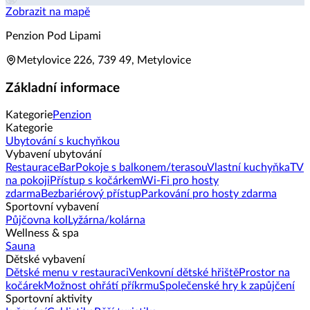
Zobrazit na mapě
Penzion Pod Lipami
Metylovice 226, 739 49, Metylovice
Základní informace
Kategorie
Penzion
Kategorie
Ubytování s kuchyňkou
Vybavení ubytování
Restaurace
Bar
Pokoje s balkonem/terasou
Vlastní kuchyňka
TV
na pokoji
Přístup s kočárkem
Wi-Fi pro hosty
zdarma
Bezbariérový přístup
Parkování pro hosty zdarma
Sportovní vybavení
Půjčovna kol
Lyžárna/kolárna
Wellness & spa
Sauna
Dětské vybavení
Dětské menu v restauraci
Venkovní dětské hřiště
Prostor na
kočárek
Možnost ohřátí příkrmu
Společenské hry k zapůjčení
Sportovní aktivity