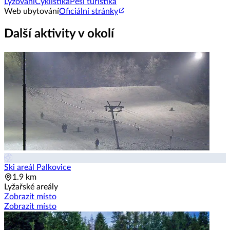
Lyžování
Cyklistika
Pěší turistika
Web ubytování
Oficiální stránky
Další aktivity v okolí
Ski areál Palkovice
1.9 km
Lyžařské areály
Zobrazit místo
Zobrazit místo