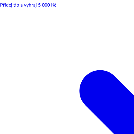
Přidej tip a vyhraj
5 000 Kč