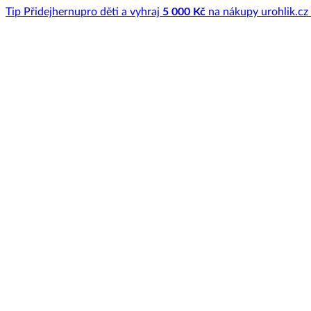
Tip
Přidej
hernu
pro děti a vyhraj
5 000 Kč
na nákupy u
rohlik.cz