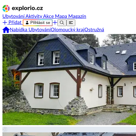
Ubytování
Aktivity
Akce
Mapa
Magazín
Přidat
Přihlásit se
Nabídka Ubytování
Olomoucký kraj
Ostružná