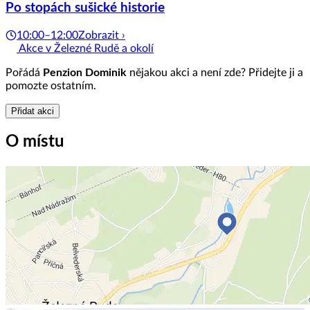
Po stopách sušické historie
10:00–12:00
Zobrazit ›
Akce v Železné Rudě a okolí
Pořádá
Penzion Dominik
nějakou akci a není zde? Přidejte ji a
pomozte ostatním.
Přidat akci
O místu