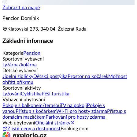
Zobrazit na mapě
Penzion Dominik
Klatovská 293, 340 04, Železná Ruda
Základní informace
Kategorie
Penzion
Sportovní vybavení
Lyžárna/kolárna
Dětské vybavení
Jídelní židličky
Dětská postýlka
Prostor na kočárek
Možnost
ohřátí příkrmu
Sportovní aktivity
Lyžování
Cyklistika
Pěší turistika
Vybavení ubytování
Pokoje s balkonem/terasou
TV na pokoji
Pokoje s
vanou
Přístup s kočárkem
Wi-Fi pro hosty zdarma
Přístup s
domácím mazlíčkem
Parkování pro hosty zdarma
Web ubytování
Oficiální stránky
Zjistit ceny a dostupnost
Booking.com