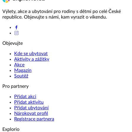
Výlety, akce a ubytování pro rodiny s dětmi po celé České
republice. Objevujte s námi, kam vyrazit o víkendu.
Objevujte
Kde se ubytovat
Aktivity a zážitky
Akce
Magazín
Soutěž
Pro partnery
Přidat akci
Přidat aktivitu
Přidat ubytování
Nárokovat profil
Registrace partnera
Explorio