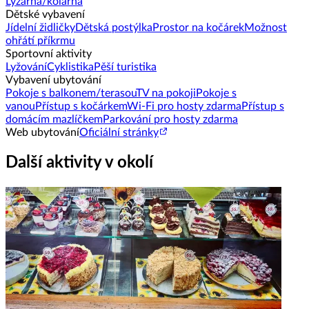
Lyžárna/kolárna
Dětské vybavení
Jídelní židličky
Dětská postýlka
Prostor na kočárek
Možnost
ohřátí příkrmu
Sportovní aktivity
Lyžování
Cyklistika
Pěší turistika
Vybavení ubytování
Pokoje s balkonem/terasou
TV na pokoji
Pokoje s
vanou
Přístup s kočárkem
Wi-Fi pro hosty zdarma
Přístup s
domácím mazlíčkem
Parkování pro hosty zdarma
Web ubytování
Oficiální stránky
Další aktivity v okolí