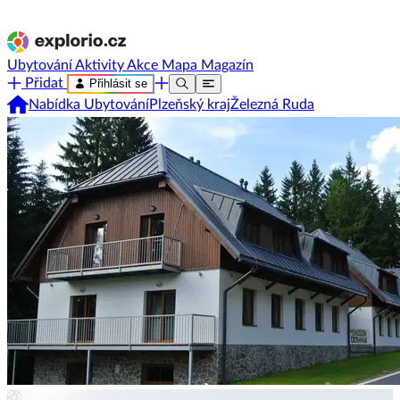
Ubytování
Aktivity
Akce
Mapa
Magazín
Přidat
Přihlásit se
Nabídka Ubytování
Plzeňský kraj
Železná Ruda