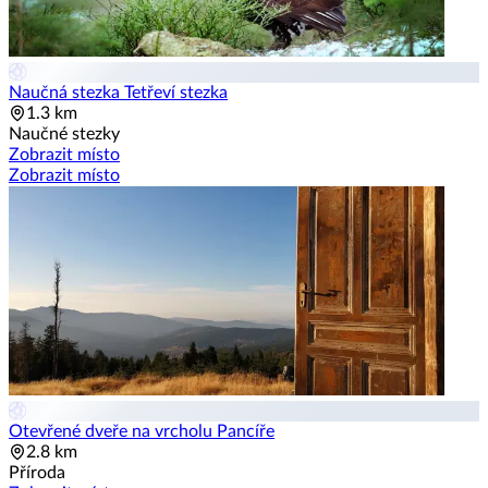
Naučná stezka Tetřeví stezka
1.3 km
Naučné stezky
Zobrazit místo
Zobrazit místo
Otevřené dveře na vrcholu Pancíře
2.8 km
Příroda