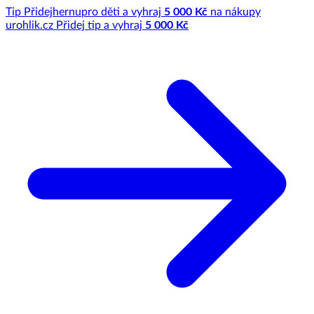
Tip
Přidej
hernu
pro děti a vyhraj
5 000 Kč
na nákupy
u
rohlik.cz
Přidej tip a vyhraj
5 000 Kč