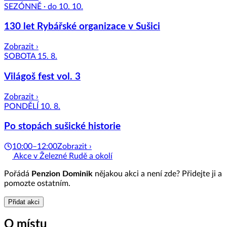
SEZÓNNĚ · do 10. 10.
130 let Rybářské organizace v Sušici
Zobrazit ›
SOBOTA 15. 8.
Világoš fest vol. 3
Zobrazit ›
PONDĚLÍ 10. 8.
Po stopách sušické historie
10:00–12:00
Zobrazit ›
Akce v Železné Rudě a okolí
Pořádá
Penzion Dominik
nějakou akci a není zde? Přidejte ji a
pomozte ostatním.
Přidat akci
O místu