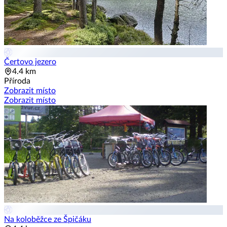
Čertovo jezero
4.4 km
Příroda
Zobrazit místo
Zobrazit místo
Na koloběžce ze Špičáku