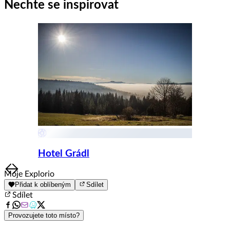
1
Nechte se inspirovat
of
8
Hotel Grádl
Item
Moje Explorio
1
Přidat k oblíbeným
Sdílet
of
Sdílet
8
Provozujete toto místo?