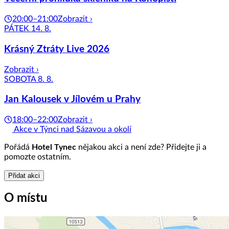
20:00–21:00
Zobrazit ›
PÁTEK 14. 8.
Krásný Ztráty Live 2026
Zobrazit ›
SOBOTA 8. 8.
Jan Kalousek v Jílovém u Prahy
18:00–22:00
Zobrazit ›
Akce v Týnci nad Sázavou a okolí
Pořádá
Hotel Tynec
nějakou akci a není zde? Přidejte ji a
pomozte ostatním.
Přidat akci
O místu