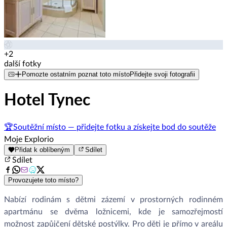
+2
další fotky
Pomozte ostatním poznat toto místo
Přidejte svoji fotografii
Hotel Tynec
🏆
Soutěžní místo — přidejte fotku a získejte bod do soutěže
Moje Explorio
Přidat k oblíbeným
Sdílet
Sdílet
Provozujete toto místo?
Nabízí rodinám s dětmi zázemí v prostorných rodinném
apartmánu se dvěma ložnicemi, kde je samozřejmostí
možnost zapůjčení dětské postýlky. Pro děti je přímo v areálu