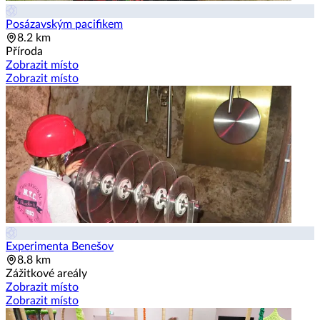
Posázavským pacifikem
8.2 km
Příroda
Zobrazit místo
Zobrazit místo
Experimenta Benešov
8.8 km
Zážitkové areály
Zobrazit místo
Zobrazit místo