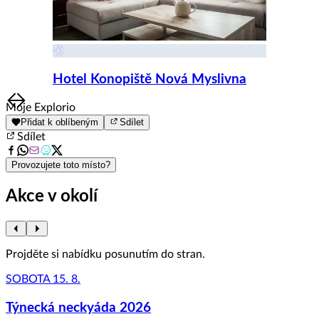
Hotel Konopiště Nová Myslivna
Item
Moje Explorio
1
Přidat k oblíbeným
Sdílet
of
Sdílet
8
Provozujete toto místo?
Akce v okolí
Projděte si nabídku posunutím do stran.
SOBOTA 15. 8.
Týnecká neckyáda 2026