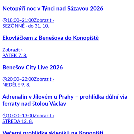
Netopýří noc v Týnci nad Sázavou 2026
18:00–21:00
Zobrazit ›
SEZÓNNĚ · do 31. 10.
Ekovláčkem z Benešova do Konopiště
Zobrazit ›
PÁTEK 7. 8.
Benešov City Live 2026
20:00–22:00
Zobrazit ›
NEDĚLE 9. 8.
Adrenalin v Jílovém u Prahy – prohlídka důlní via
ferraty nad štolou Václav
10:00–13:00
Zobrazit ›
STŘEDA 12. 8.
Večerní prohlídka skleníků na Konopišti