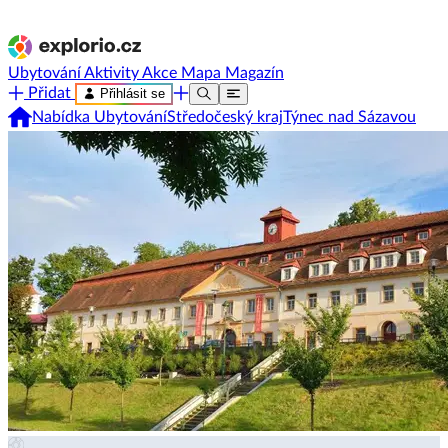
Ubytování
Aktivity
Akce
Mapa
Magazín
Přidat
Přihlásit se
Nabídka Ubytování
Středočeský kraj
Týnec nad Sázavou