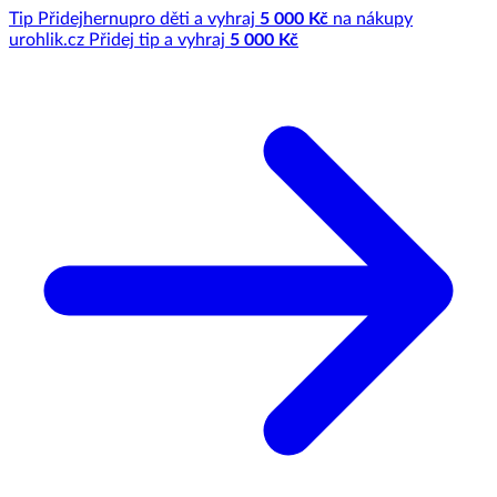
Tip
Přidej
hernu
pro děti a vyhraj
5 000 Kč
na nákupy
u
rohlik.cz
Přidej tip a vyhraj
5 000 Kč