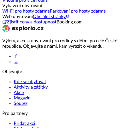
Vhodné pro více rodin
Vybavení ubytování
Wi-Fi pro hosty zdarma
Parkování pro hosty zdarma
Web ubytování
Oficiální stránky
Zjistit ceny a dostupnost
Booking.com
Výlety, akce a ubytování pro rodiny s dětmi po celé České
republice. Objevujte s námi, kam vyrazit o víkendu.
Objevujte
Kde se ubytovat
Aktivity a zážitky
Akce
Magazín
Soutěž
Pro partnery
Přidat akci