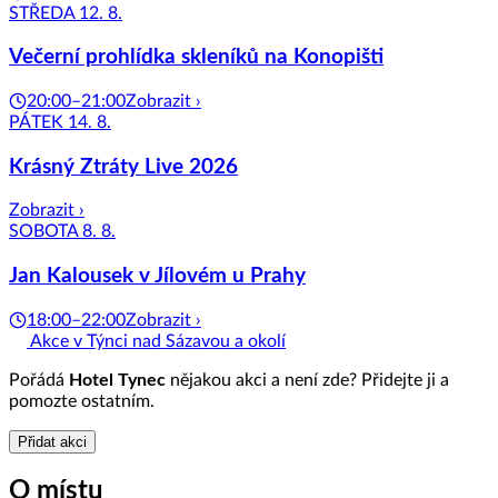
STŘEDA 12. 8.
Večerní prohlídka skleníků na Konopišti
20:00–21:00
Zobrazit ›
PÁTEK 14. 8.
Krásný Ztráty Live 2026
Zobrazit ›
SOBOTA 8. 8.
Jan Kalousek v Jílovém u Prahy
18:00–22:00
Zobrazit ›
Akce v Týnci nad Sázavou a okolí
Pořádá
Hotel Tynec
nějakou akci a není zde? Přidejte ji a
pomozte ostatním.
Přidat akci
O místu