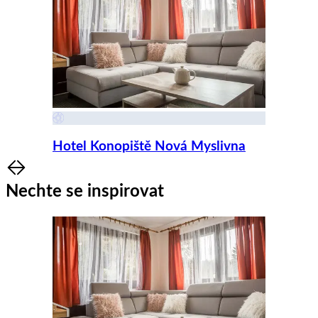
Hotel Konopiště Nová Myslivna
Item
1
Nechte se inspirovat
of
8