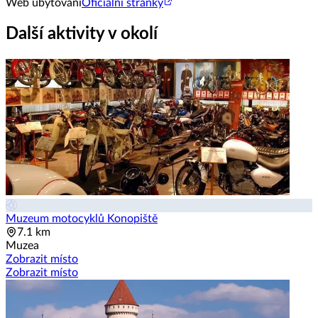
Web ubytování
Oficiální stránky
Další aktivity v okolí
Muzeum motocyklů Konopiště
7.1 km
Muzea
Zobrazit místo
Zobrazit místo