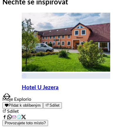
1
Nechte se inspirovat
of
8
Hotel U Jezera
Item
Moje Explorio
1
Přidat k oblíbeným
Sdílet
of
Sdílet
8
Provozujete toto místo?