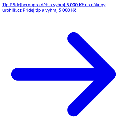
Tip
Přidej
hernu
pro děti a vyhraj
5 000 Kč
na nákupy
u
rohlik.cz
Přidej tip a vyhraj
5 000 Kč