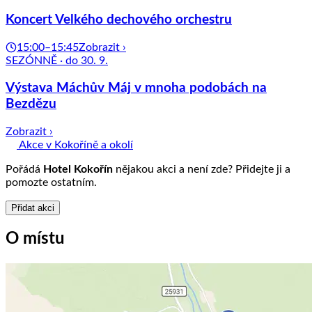
Koncert Velkého dechového orchestru
15:00–15:45
Zobrazit ›
SEZÓNNĚ · do 30. 9.
Výstava Máchův Máj v mnoha podobách na
Bezdězu
Zobrazit ›
Akce v Kokoříně a okolí
Pořádá
Hotel Kokořín
nějakou akci a není zde? Přidejte ji a
pomozte ostatním.
Přidat akci
O místu