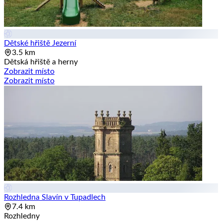
Dětské hřiště Jezerní
3.5 km
Dětská hřiště a herny
Zobrazit místo
Zobrazit místo
Rozhledna Slavín v Tupadlech
7.4 km
Rozhledny