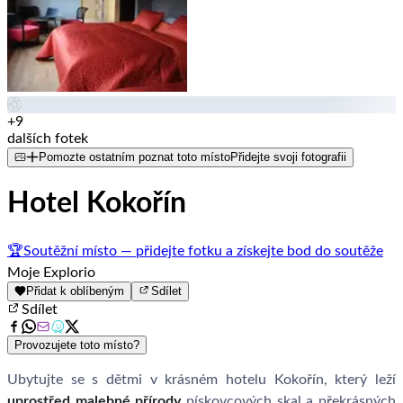
+9
dalších fotek
Pomozte ostatním poznat toto místo
Přidejte svoji fotografii
Hotel Kokořín
🏆
Soutěžní místo — přidejte fotku a získejte bod do soutěže
Moje Explorio
Přidat k oblíbeným
Sdílet
Sdílet
Provozujete toto místo?
Ubytujte se s dětmi v krásném hotelu Kokořín, který leží
uprostřed malebné přírody
pískovcových skal a překrásných