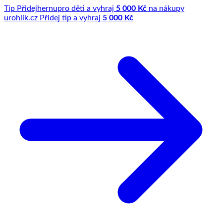
Tip
Přidej
hernu
pro děti a vyhraj
5 000 Kč
na nákupy
u
rohlik.cz
Přidej tip a vyhraj
5 000 Kč