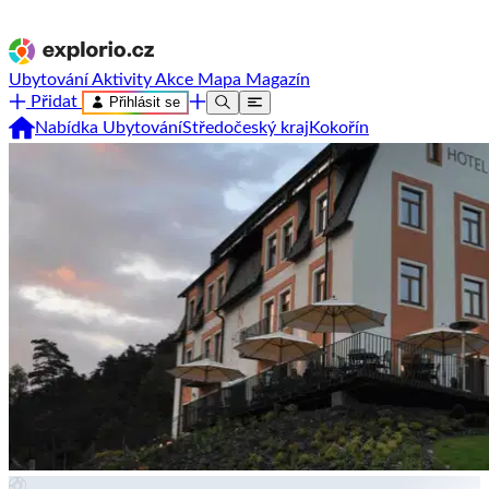
Ubytování
Aktivity
Akce
Mapa
Magazín
Přidat
Přihlásit se
Nabídka Ubytování
Středočeský kraj
Kokořín