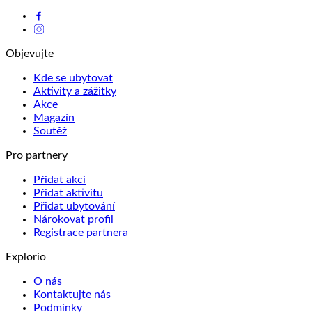
Objevujte
Kde se ubytovat
Aktivity a zážitky
Akce
Magazín
Soutěž
Pro partnery
Přidat akci
Přidat aktivitu
Přidat ubytování
Nárokovat profil
Registrace partnera
Explorio
O nás
Kontaktujte nás
Podmínky