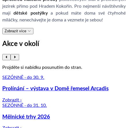
jezírek přímo pod Hradem Kokořín. Pro nejmenší návštěvníky
mají
dětské postýlky
a pokud máte doma své čtyřnohé
miláčky, nenechávejte je doma a vezmete je sebou!
Zobrazit více
Akce v okolí
Projděte si nabídku posunutím do stran.
SEZÓNNĚ · do 30. 9.
Prolínání – výstava v Domě řemesel Arcadis
Zobrazit ›
SEZÓNNĚ · do 31. 10.
Mělnické trhy 2026