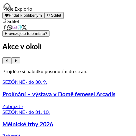
Item
Moje Explorio
1
Přidat k oblíbeným
Sdílet
of
Sdílet
8
Provozujete toto místo?
Akce v okolí
Projděte si nabídku posunutím do stran.
SEZÓNNĚ · do 30. 9.
Prolínání – výstava v Domě řemesel Arcadis
Zobrazit ›
SEZÓNNĚ · do 31. 10.
Mělnické trhy 2026