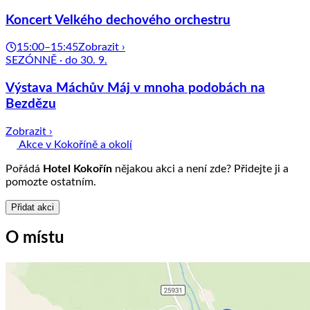
Koncert Velkého dechového orchestru
15:00–15:45
Zobrazit ›
SEZÓNNĚ · do 30. 9.
Výstava Máchův Máj v mnoha podobách na
Bezdězu
Zobrazit ›
Akce v Kokoříně a okolí
Pořádá
Hotel Kokořín
nějakou akci a není zde? Přidejte ji a
pomozte ostatním.
Přidat akci
O místu