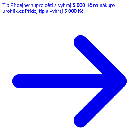
Tip
Přidej
hernu
pro děti a vyhraj
5 000 Kč
na nákupy
u
rohlik.cz
Přidej tip a vyhraj
5 000 Kč