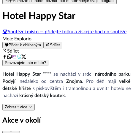
Pomozte ostatním poznat toto místo
Přidejte svoji fotografii
Hotel Happy Star
🏆
Soutěžní místo — přidejte fotku a získejte bod do soutěže
Moje Explorio
Přidat k oblíbeným
Sdílet
Sdílet
Provozujete toto místo?
Hotel Happy Star ****
se nachází v srdci
národního parku
Podyjí
, nedaleko od centra
Znojma
. Pro děti mají
velké
dětské hřiště
s pískovištěm i trampolínou a uvnitř hotelu se
nachází
krásný dětský koutek
.
Zobrazit více
Akce v okolí