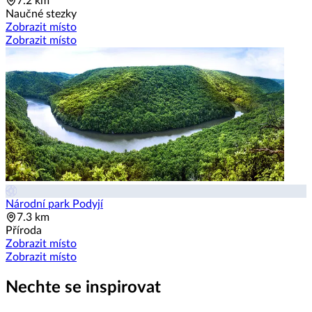
7.2 km
Naučné stezky
Zobrazit místo
Zobrazit místo
Národní park Podyjí
7.3 km
Příroda
Zobrazit místo
Zobrazit místo
Nechte se inspirovat