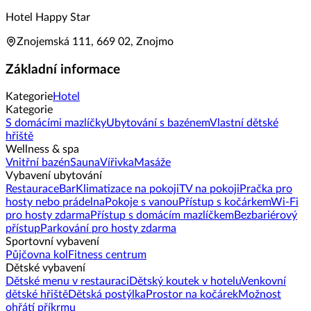
Hotel Happy Star
Znojemská 111, 669 02, Znojmo
Základní informace
Kategorie
Hotel
Kategorie
S domácími mazlíčky
Ubytování s bazénem
Vlastní dětské
hřiště
Wellness & spa
Vnitřní bazén
Sauna
Vířivka
Masáže
Vybavení ubytování
Restaurace
Bar
Klimatizace na pokoji
TV na pokoji
Pračka pro
hosty nebo prádelna
Pokoje s vanou
Přístup s kočárkem
Wi-Fi
pro hosty zdarma
Přístup s domácím mazlíčkem
Bezbariérový
přístup
Parkování pro hosty zdarma
Sportovní vybavení
Půjčovna kol
Fitness centrum
Dětské vybavení
Dětské menu v restauraci
Dětský koutek v hotelu
Venkovní
dětské hřiště
Dětská postýlka
Prostor na kočárek
Možnost
ohřátí příkrmu