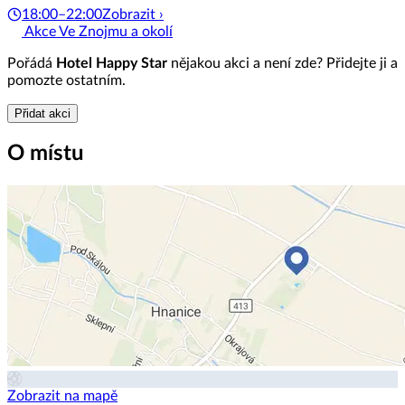
18:00–22:00
Zobrazit ›
Akce Ve Znojmu a okolí
Pořádá
Hotel Happy Star
nějakou akci a není zde? Přidejte ji a
pomozte ostatním.
Přidat akci
O místu
Zobrazit na mapě