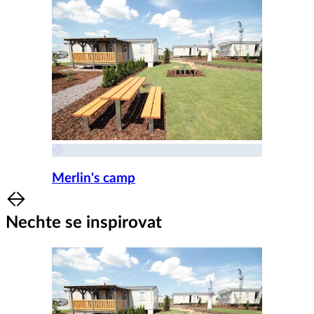
Merlin's camp
Item
1
Nechte se inspirovat
of
8