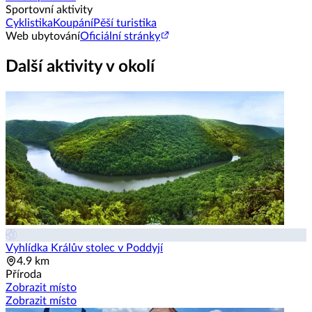
Sportovní aktivity
Cyklistika
Koupání
Pěší turistika
Web ubytování
Oficiální stránky
Další aktivity v okolí
Vyhlídka Králův stolec v Poddyjí
4.9 km
Příroda
Zobrazit místo
Zobrazit místo