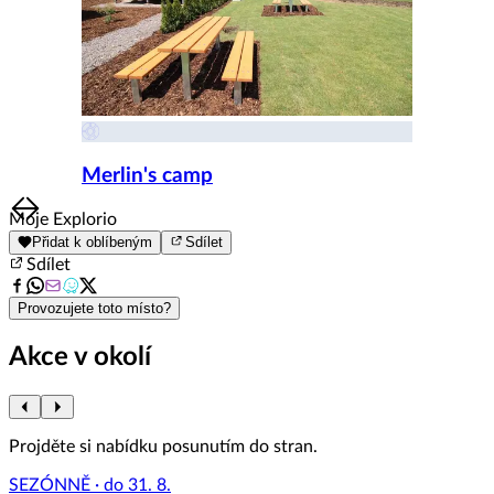
Merlin's camp
Item
Moje Explorio
1
Přidat k oblíbeným
Sdílet
of
Sdílet
8
Provozujete toto místo?
Akce v okolí
Projděte si nabídku posunutím do stran.
SEZÓNNĚ · do 31. 8.