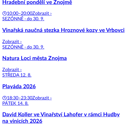
Hradební pondělí ve Znojmě
10:00–20:00
Zobrazit ›
SEZÓNNĚ · do 30. 9.
Vinařská naučná stezka Hroznové kozy ve Vrbovci
Zobrazit ›
SEZÓNNĚ · do 30. 9.
Natura Loci města Znojma
Zobrazit ›
STŘEDA 12. 8.
Playáda 2026
18:30–23:30
Zobrazit ›
PÁTEK 14. 8.
David Koller ve Vinařství Lahofer v rámci Hudby
na vinicích 2026