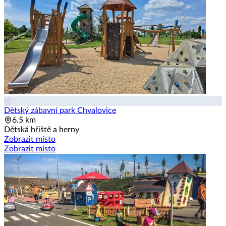
Dětský zábavní park Chvalovice
6.5 km
Dětská hřiště a herny
Zobrazit místo
Zobrazit místo