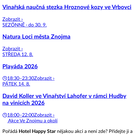
Vinařská naučná stezka Hroznové kozy ve Vrbovci
Zobrazit ›
SEZÓNNĚ · do 30. 9.
Natura Loci města Znojma
Zobrazit ›
STŘEDA 12. 8.
Playáda 2026
18:30–23:30
Zobrazit ›
PÁTEK 14. 8.
David Koller ve Vinařství Lahofer v rámci Hudby
na vinicích 2026
18:00–22:00
Zobrazit ›
Akce Ve Znojmu a okolí
Pořádá
Hotel Happy Star
nějakou akci a není zde? Přidejte ji a