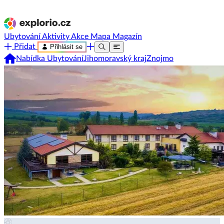
Ubytování
Aktivity
Akce
Mapa
Magazín
Přidat
Přihlásit se
Nabídka Ubytování
Jihomoravský kraj
Znojmo