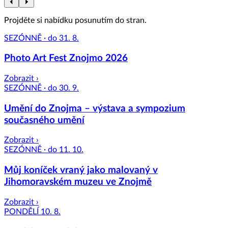
Projděte si nabídku posunutím do stran.
SEZÓNNĚ · do 31. 8.
Photo Art Fest Znojmo 2026
Zobrazit ›
SEZÓNNĚ · do 30. 9.
Umění do Znojma – výstava a sympozium
současného umění
Zobrazit ›
SEZÓNNĚ · do 11. 10.
Můj koníček vraný jako malovaný v
Jihomoravském muzeu ve Znojmě
Zobrazit ›
PONDĚLÍ 10. 8.