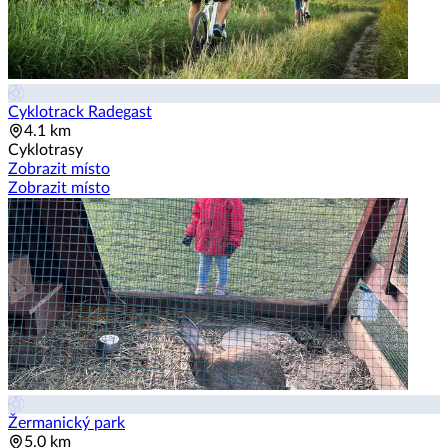
Cyklotrack Radegast
4.1 km
Cyklotrasy
Zobrazit místo
Zobrazit místo
Žermanický park
5.0 km