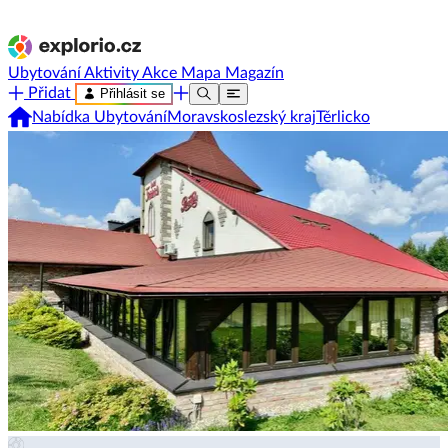
Ubytování
Aktivity
Akce
Mapa
Magazín
Přidat
Přihlásit se
Nabídka Ubytování
Moravskoslezský kraj
Těrlicko