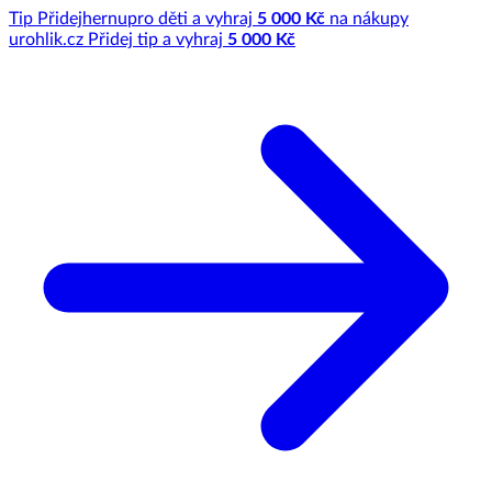
Tip
Přidej
hernu
pro děti a vyhraj
5 000 Kč
na nákupy
u
rohlik.cz
Přidej tip a vyhraj
5 000 Kč