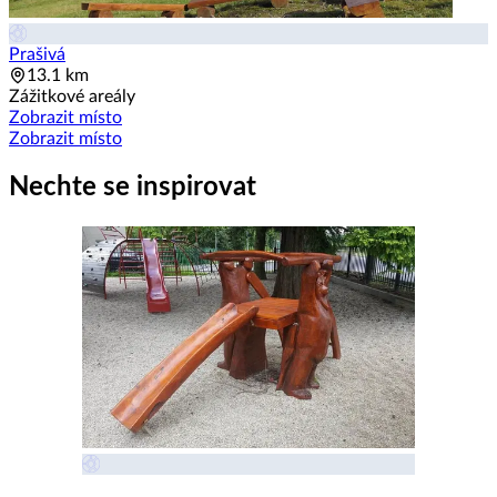
Prašivá
13.1 km
Zážitkové areály
Zobrazit místo
Zobrazit místo
Nechte se inspirovat