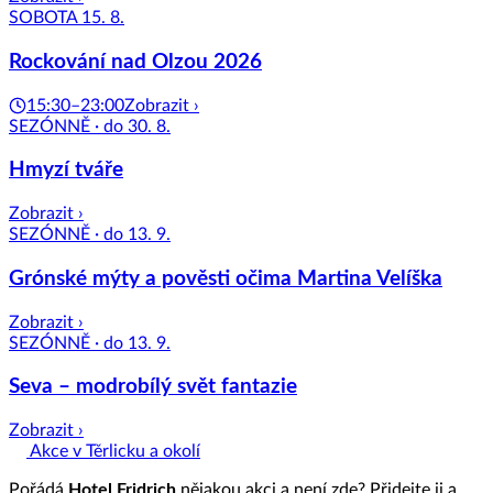
SOBOTA 15. 8.
Rockování nad Olzou 2026
15:30–23:00
Zobrazit ›
SEZÓNNĚ · do 30. 8.
Hmyzí tváře
Zobrazit ›
SEZÓNNĚ · do 13. 9.
Grónské mýty a pověsti očima Martina Velíška
Zobrazit ›
SEZÓNNĚ · do 13. 9.
Seva – modrobílý svět fantazie
Zobrazit ›
Akce v Těrlicku a okolí
Pořádá
Hotel Fridrich
nějakou akci a není zde? Přidejte ji a