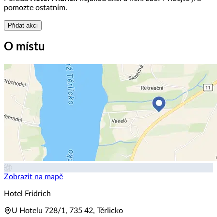
pomozte ostatním.
Přidat akci
O místu
Zobrazit na mapě
Hotel Fridrich
U Hotelu 728/1, 735 42, Těrlicko