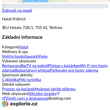
Zobrazit na mapě
Hotel Fridrich
U Hotelu 728/1, 735 42, Těrlicko
Základní informace
Kategorie
Hotel
Wellness & spa
Vnitřní bazén
Sauna
Vířivka
Vybavení ubytování
Restaurace
Bar
TV na pokoji
Přístup s kočárkem
Wi-Fi pro hosty
zdarma
Bezbariérový přístup
Parkování pro hosty zdarma
Sportovní aktivity
Cyklistika
Pěší turistika
Dětské vybavení
Prostor na kočárek
Možnost ohřátí příkrmu
Web ubytování
Oficiální stránky
Zjistit ceny a dostupnost
Booking.com