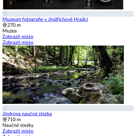
Muzeum fotografie v Jindřichově Hradci
270 m
Muzea
Zobrazit místo
Zobrazit místo
Jindrova naučná stezka
710 m
Naučné stezky
Zobrazit místo