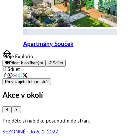
Apartmány Souček
Item
Moje Explorio
1
Přidat k oblíbeným
Sdílet
of
Sdílet
8
Provozujete toto místo?
Akce v okolí
Projděte si nabídku posunutím do stran.
SEZÓNNĚ · do 6. 1. 2027