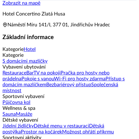
Zobrazit na mapě
Hotel Concertino Zlatá Husa
Náměstí Míru 141/I, 377 01, Jindřichův Hradec
Základní informace
Kategorie
Hotel
Kategorie
S domácími mazlíčky
Vybavení ubytování
Restaurace
Bar
TV na pokoji
Pračka pro hosty nebo
prádelna
Pokoje s vanou
Wi-Fi pro hosty zdarma
Přístup s
domácím mazlíčkem
Bezbariérový přístup
Společenská
místnost
Sportovní vybavení
Půjčovna kol
Wellness & spa
Sauna
Masáže
Dětské vybavení
Jídelní židličky
Dětské menu v restauraci
Dětská
postýlka
Prostor na kočárek
Možnost ohřátí příkrmu
Sportovní aktivity