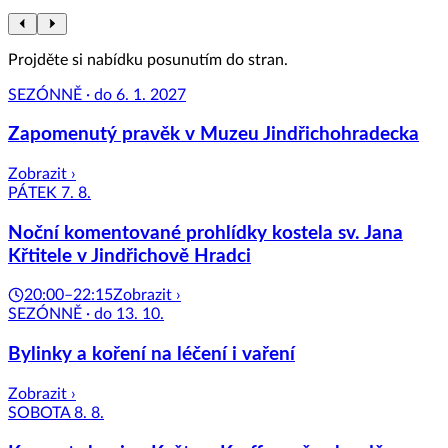
Projděte si nabídku posunutím do stran.
SEZÓNNĚ · do 6. 1. 2027
Zapomenutý pravěk v Muzeu Jindřichohradecka
Zobrazit ›
PÁTEK 7. 8.
Noční komentované prohlídky kostela sv. Jana
Křtitele v Jindřichově Hradci
20:00–22:15
Zobrazit ›
SEZÓNNĚ · do 13. 10.
Bylinky a koření na léčení i vaření
Zobrazit ›
SOBOTA 8. 8.