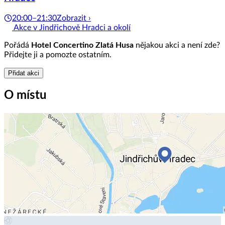
20:00–21:30
Zobrazit ›
Akce v Jindřichově Hradci a okolí
Pořádá
Hotel Concertino Zlatá Husa
nějakou akci a není zde?
Přidejte ji a pomozte ostatním.
Přidat akci
O místu