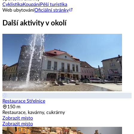
Cyklistika
Koupání
Pěší turistika
Web ubytování
Oficiální stránky
Další aktivity v okolí
Restaurace Střelnice
150 m
Restaurace, kavárny, cukrárny
Zobrazit místo
Zobrazit místo