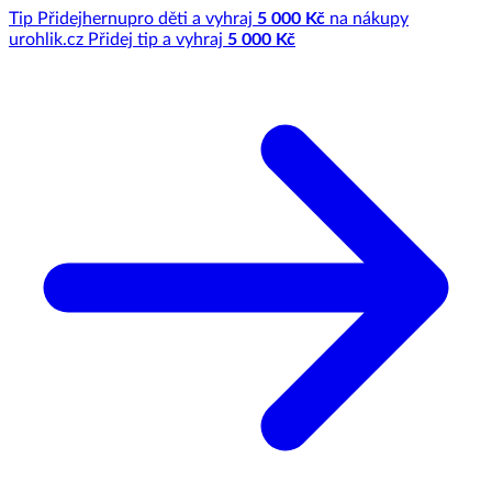
Tip
Přidej
hernu
pro děti a vyhraj
5 000 Kč
na nákupy
u
rohlik.cz
Přidej tip a vyhraj
5 000 Kč