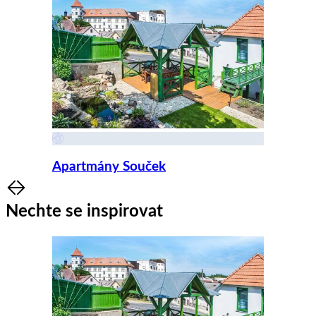
Apartmány Souček
Item
1
Nechte se inspirovat
of
8