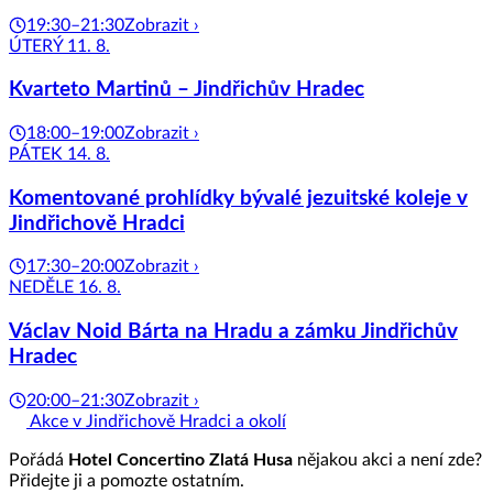
19:30–21:30
Zobrazit ›
ÚTERÝ 11. 8.
Kvarteto Martinů – Jindřichův Hradec
18:00–19:00
Zobrazit ›
PÁTEK 14. 8.
Komentované prohlídky bývalé jezuitské koleje v
Jindřichově Hradci
17:30–20:00
Zobrazit ›
NEDĚLE 16. 8.
Václav Noid Bárta na Hradu a zámku Jindřichův
Hradec
20:00–21:30
Zobrazit ›
Akce v Jindřichově Hradci a okolí
Pořádá
Hotel Concertino Zlatá Husa
nějakou akci a není zde?
Přidejte ji a pomozte ostatním.