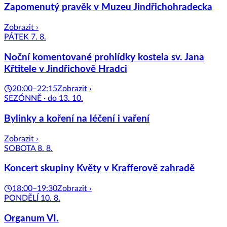
Zapomenutý pravěk v Muzeu Jindřichohradecka
Zobrazit ›
PÁTEK 7. 8.
Noční komentované prohlídky kostela sv. Jana
Křtitele v Jindřichově Hradci
20:00–22:15
Zobrazit ›
SEZÓNNĚ · do 13. 10.
Bylinky a koření na léčení i vaření
Zobrazit ›
SOBOTA 8. 8.
Koncert skupiny Květy v Krafferově zahradě
18:00–19:30
Zobrazit ›
PONDĚLÍ 10. 8.
Organum VI.