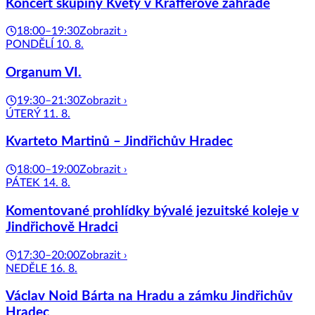
Koncert skupiny Květy v Krafferově zahradě
18:00–19:30
Zobrazit ›
PONDĚLÍ 10. 8.
Organum VI.
19:30–21:30
Zobrazit ›
ÚTERÝ 11. 8.
Kvarteto Martinů – Jindřichův Hradec
18:00–19:00
Zobrazit ›
PÁTEK 14. 8.
Komentované prohlídky bývalé jezuitské koleje v
Jindřichově Hradci
17:30–20:00
Zobrazit ›
NEDĚLE 16. 8.
Václav Noid Bárta na Hradu a zámku Jindřichův
Hradec