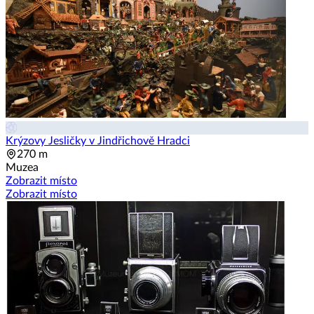
Krýzovy Jesličky v Jindřichově Hradci
270 m
Muzea
Zobrazit místo
Zobrazit místo