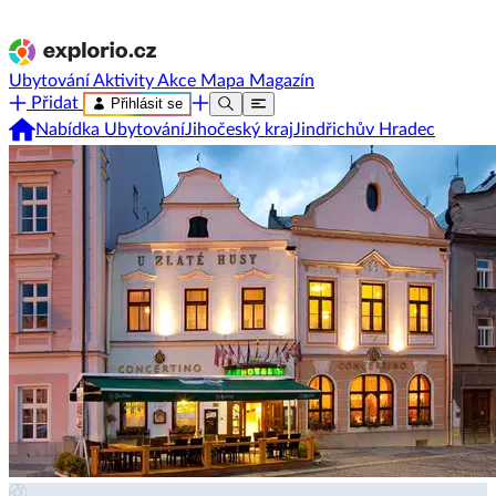
Ubytování
Aktivity
Akce
Mapa
Magazín
Přidat
Přihlásit se
Nabídka Ubytování
Jihočeský kraj
Jindřichův Hradec