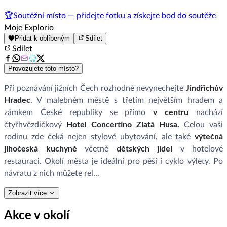
🏆
Soutěžní místo — přidejte fotku a získejte bod do soutěže
Moje Explorio
Přidat k oblíbeným
Sdílet
Sdílet
Provozujete toto místo?
Při poznávání jižních Čech rozhodně nevynechejte
Jindřichův
Hradec
. V malebném městě s třetím největším hradem a
zámkem České republiky se přímo
v centru
nachází
čtyřhvězdičkový
Hotel Concertino Zlatá Husa.
Celou vaši
rodinu zde čeká nejen stylové ubytování, ale také
výtečná
jihočeská kuchyně
včetně
dětských jídel
v hotelové
restauraci. Okolí města je ideální pro pěší i cyklo výlety. Po
návratu z nich můžete rel...
Zobrazit více
Akce v okolí