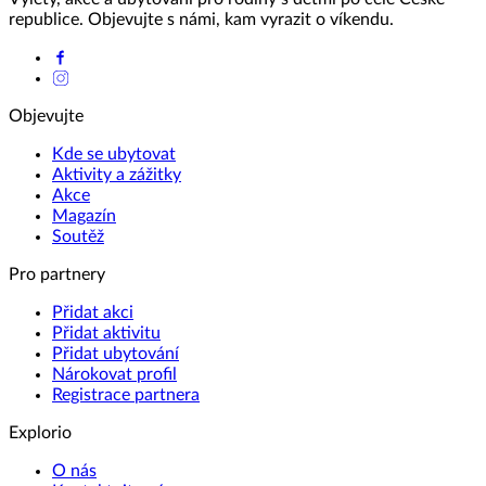
republice. Objevujte s námi, kam vyrazit o víkendu.
Objevujte
Kde se ubytovat
Aktivity a zážitky
Akce
Magazín
Soutěž
Pro partnery
Přidat akci
Přidat aktivitu
Přidat ubytování
Nárokovat profil
Registrace partnera
Explorio
O nás