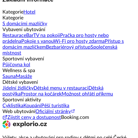
Kategorie
Hotel
Kategorie
S domácími mazlíčky
Vybavení ubytování
Restaurace
Bar
TV na pokoji
Pračka pro hosty nebo
prádelna
Pokoje s vanou
Wi-Fi pro hosty zdarma
Přístup s
domácím mazlíčkem
Bezbariérový přístup
Společenská
místnost
Sportovní vybavení
Půjčovna kol
Wellness & spa
Sauna
Masáže
Dětské vybavení
Jídelní židličky
Dětské menu v restauraci
Dětská
postýlka
Prostor na kočárek
Možnost ohřátí příkrmu
Sportovní aktivity
Cyklistika
Koupání
Pěší turistika
Web ubytování
Oficiální stránky
Zjistit ceny a dostupnost
Booking.com
Výlety, akce a ubytování pro rodiny s dětmi po celé České