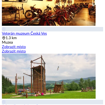
Veterán muzeum Česká Ves
1.3 km
Muzea
Zobrazit místo
Zobrazit místo