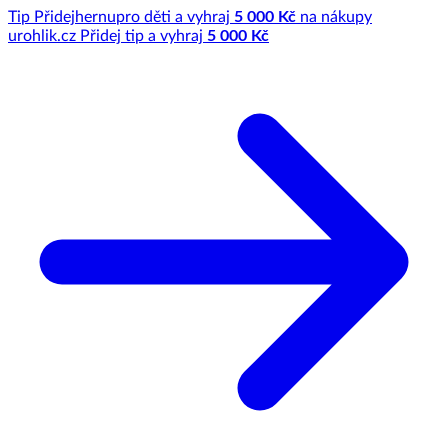
Tip
Přidej
hernu
pro děti a vyhraj
5 000 Kč
na nákupy
u
rohlik.cz
Přidej tip a vyhraj
5 000 Kč