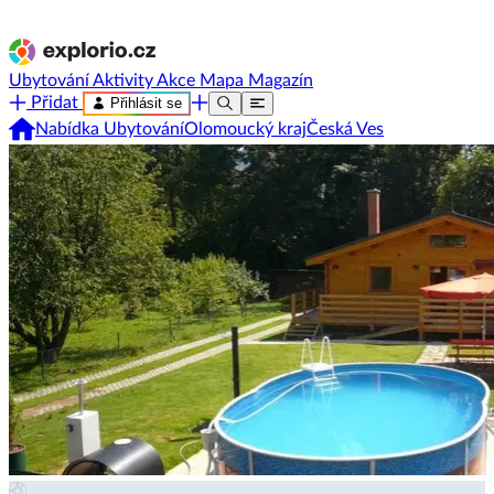
Ubytování
Aktivity
Akce
Mapa
Magazín
Přidat
Přihlásit se
Nabídka Ubytování
Olomoucký kraj
Česká Ves