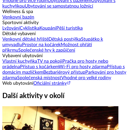
Vhodné pro více rodin
Ubytování s bazénem
Ubytování s
kuchyňkou
Ubytování se samostatnou ložnicí
Wellness & spa
Venkovní bazén
Sportovní aktivity
Lyžování
Cyklistika
Koupání
Pěší turistika
Dětské vybavení
Venkovní dětské hřiště
Dětská postýlka
Stupátko k
umyvadlu
Prostor na kočárek
Možnost ohřátí
příkrmu
Společenské hry k zapůjčení
Vybavení ubytování
Vlastní kuchyňka
TV na pokoji
Pračka pro hosty nebo
prádelna
Přístup s kočárkem
Wi-Fi pro hosty zdarma
Přístup s
domácím mazlíčkem
Bezbariérový přístup
Parkování pro hosty
zdarma
Společenská místnost
Vhodné pro velké rodiny
Web ubytování
Oficiální stránky
Další aktivity v okolí