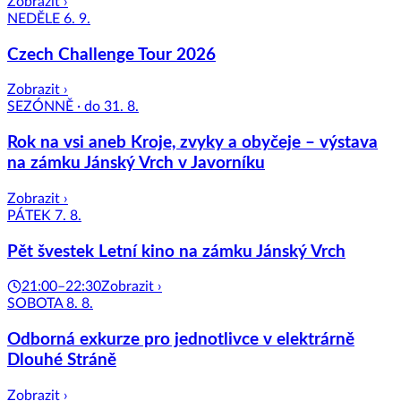
Zobrazit ›
NEDĚLE 6. 9.
Czech Challenge Tour 2026
Zobrazit ›
SEZÓNNĚ · do 31. 8.
Rok na vsi aneb Kroje, zvyky a obyčeje – výstava
na zámku Jánský Vrch v Javorníku
Zobrazit ›
PÁTEK 7. 8.
Pět švestek Letní kino na zámku Jánský Vrch
21:00–22:30
Zobrazit ›
SOBOTA 8. 8.
Odborná exkurze pro jednotlivce v elektrárně
Dlouhé Stráně
Zobrazit ›