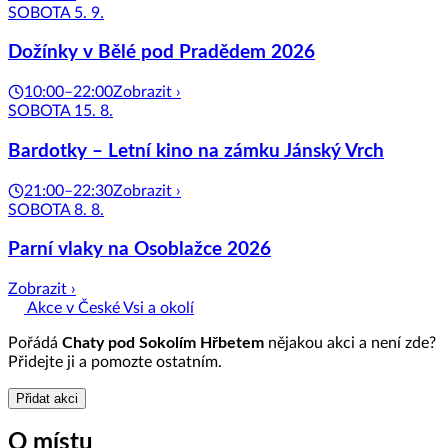
SOBOTA 5. 9.
Dožínky v Bělé pod Pradědem 2026
10:00–22:00
Zobrazit ›
SOBOTA 15. 8.
Bardotky – Letní kino na zámku Jánský Vrch
21:00–22:30
Zobrazit ›
SOBOTA 8. 8.
Parní vlaky na Osoblažce 2026
Zobrazit ›
Akce v České Vsi a okolí
Pořádá
Chaty pod Sokolím Hřbetem
nějakou akci a není zde?
Přidejte ji a pomozte ostatním.
Přidat akci
O místu