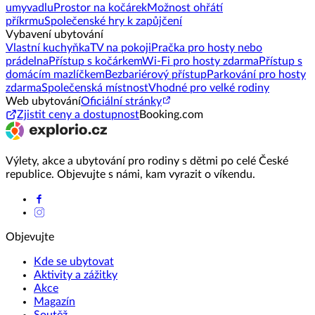
umyvadlu
Prostor na kočárek
Možnost ohřátí
příkrmu
Společenské hry k zapůjčení
Vybavení ubytování
Vlastní kuchyňka
TV na pokoji
Pračka pro hosty nebo
prádelna
Přístup s kočárkem
Wi-Fi pro hosty zdarma
Přístup s
domácím mazlíčkem
Bezbariérový přístup
Parkování pro hosty
zdarma
Společenská místnost
Vhodné pro velké rodiny
Web ubytování
Oficiální stránky
Zjistit ceny a dostupnost
Booking.com
Výlety, akce a ubytování pro rodiny s dětmi po celé České
republice. Objevujte s námi, kam vyrazit o víkendu.
Objevujte
Kde se ubytovat
Aktivity a zážitky
Akce
Magazín