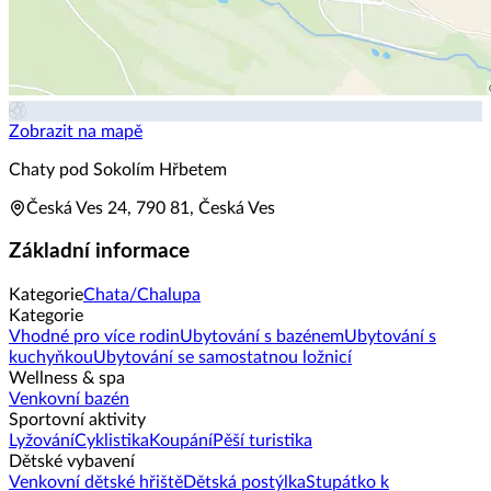
Zobrazit na mapě
Chaty pod Sokolím Hřbetem
Česká Ves 24, 790 81, Česká Ves
Základní informace
Kategorie
Chata/Chalupa
Kategorie
Vhodné pro více rodin
Ubytování s bazénem
Ubytování s
kuchyňkou
Ubytování se samostatnou ložnicí
Wellness & spa
Venkovní bazén
Sportovní aktivity
Lyžování
Cyklistika
Koupání
Pěší turistika
Dětské vybavení
Venkovní dětské hřiště
Dětská postýlka
Stupátko k