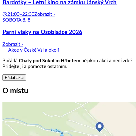
Bardotky – Letní kino na zámku Jánský Vrch
21:00–22:30
Zobrazit ›
SOBOTA 8. 8.
Parní vlaky na Osoblažce 2026
Zobrazit ›
Akce v České Vsi a okolí
Pořádá
Chaty pod Sokolím Hřbetem
nějakou akci a není zde?
Přidejte ji a pomozte ostatním.
Přidat akci
O místu