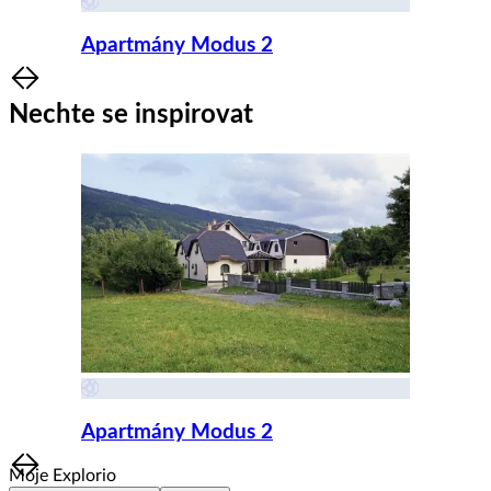
Apartmány Modus 2
Item
1
Nechte se inspirovat
of
8
Apartmány Modus 2
Item
Moje Explorio