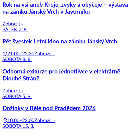
Rok na vsi aneb Kroje, zvyky a obyčeje – výstava
na zámku Jánský Vrch v Javorníku
Zobrazit ›
PÁTEK 7. 8.
Pět švestek Letní kino na zámku Jánský Vrch
21:00–22:30
Zobrazit ›
SOBOTA 8. 8.
Odborná exkurze pro jednotlivce v elektrárně
Dlouhé Stráně
Zobrazit ›
SOBOTA 5. 9.
Dožínky v Bělé pod Pradědem 2026
10:00–22:00
Zobrazit ›
SOBOTA 15. 8.