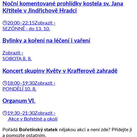
Noční komentované prohlídky kostela sv. Jana
Křtitele v Jindřichově Hradci
20:00–22:15
Zobrazit ›
SEZÓNNĚ · do 13. 10.
Bylinky a koření na léčení i vaření
Zobrazit ›
SOBOTA 8. 8.
Koncert skupiny Květy v Krafferově zahradě
18:00–19:30
Zobrazit ›
PONDĚLÍ 10. 8.
Organum VI.
19:30–21:30
Zobrazit ›
Akce v Bořetíně a okolí
Pořádá
Bořetínský statek
nějakou akci a není zde? Přidejte ji
a pomozte ostatním.