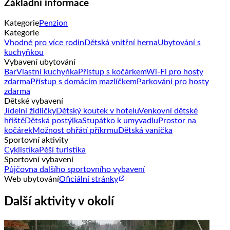
Základní informace
Kategorie
Penzion
Kategorie
Vhodné pro více rodin
Dětská vnitřní herna
Ubytování s
kuchyňkou
Vybavení ubytování
Bar
Vlastní kuchyňka
Přístup s kočárkem
Wi-Fi pro hosty
zdarma
Přístup s domácím mazlíčkem
Parkování pro hosty
zdarma
Dětské vybavení
Jídelní židličky
Dětský koutek v hotelu
Venkovní dětské
hřiště
Dětská postýlka
Stupátko k umyvadlu
Prostor na
kočárek
Možnost ohřátí příkrmu
Dětská vanička
Sportovní aktivity
Cyklistika
Pěší turistika
Sportovní vybavení
Půjčovna dalšího sportovního vybavení
Web ubytování
Oficiální stránky
Další aktivity v okolí