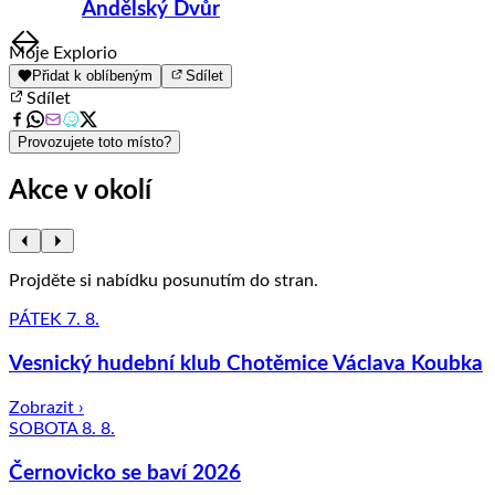
Andělský Dvůr
Item
Moje Explorio
1
Přidat k oblíbeným
Sdílet
of
Sdílet
8
Provozujete toto místo?
Akce v okolí
Projděte si nabídku posunutím do stran.
PÁTEK 7. 8.
Vesnický hudební klub Chotěmice Václava Koubka
Zobrazit ›
SOBOTA 8. 8.
Černovicko se baví 2026