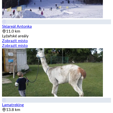
Skiareál Antonka
11.0 km
Lyžařské areály
Zobrazit místo
Zobrazit místo
Lamatreking
13.8 km