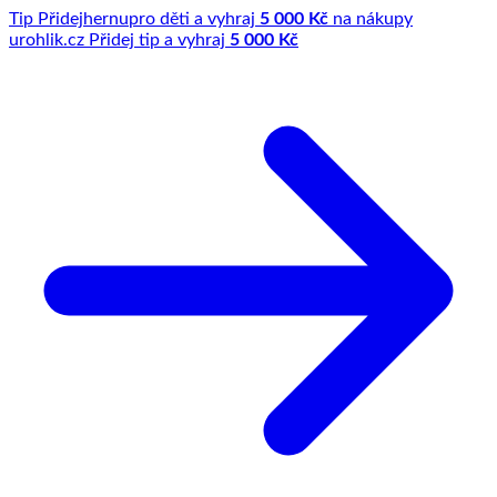
Tip
Přidej
hernu
pro děti a vyhraj
5 000 Kč
na nákupy
u
rohlik.cz
Přidej tip a vyhraj
5 000 Kč