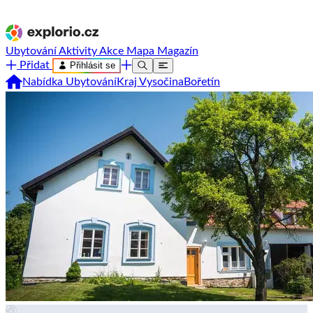
Ubytování
Aktivity
Akce
Mapa
Magazín
Přidat
Přihlásit se
Nabídka Ubytování
Kraj Vysočina
Bořetín