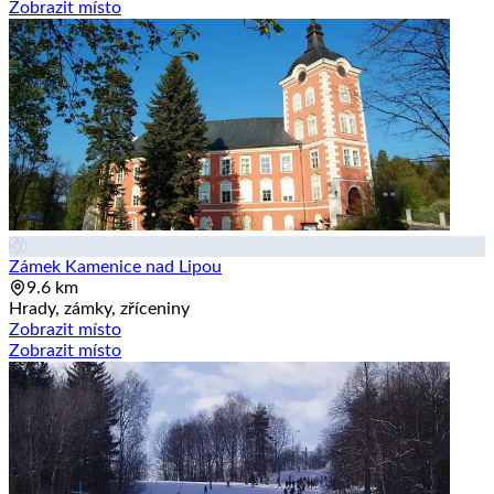
Zobrazit místo
Zámek Kamenice nad Lipou
9.6 km
Hrady, zámky, zříceniny
Zobrazit místo
Zobrazit místo