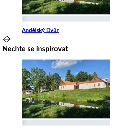
Andělský Dvůr
Item
1
Nechte se inspirovat
of
8