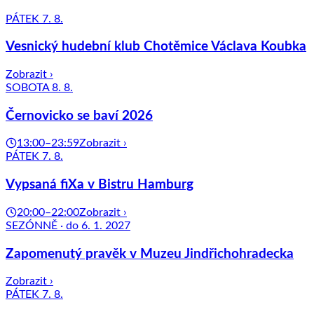
PÁTEK 7. 8.
Vesnický hudební klub Chotěmice Václava Koubka
Zobrazit ›
SOBOTA 8. 8.
Černovicko se baví 2026
13:00–23:59
Zobrazit ›
PÁTEK 7. 8.
Vypsaná fiXa v Bistru Hamburg
20:00–22:00
Zobrazit ›
SEZÓNNĚ · do 6. 1. 2027
Zapomenutý pravěk v Muzeu Jindřichohradecka
Zobrazit ›
PÁTEK 7. 8.