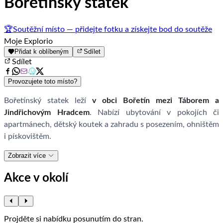
Bořetínský statek
🏆
Soutěžní místo — přidejte fotku a získejte bod do soutěže
Moje Explorio
Přidat k oblíbeným
Sdílet
Sdílet
Provozujete toto místo?
Bořetínský statek leží
v obci Bořetín mezi Táborem a
Jindřichovým Hradcem
. Nabízí ubytování v pokojích či
apartmánech, dětský koutek a zahradu s posezením, ohništěm
i pískovištěm.
Zobrazit více
Akce v okolí
Projděte si nabídku posunutím do stran.