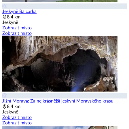
Jeskyně Balcarka
8.4 km
Jeskyně
Zobrazit místo
Zobrazit místo
Jižní Morava: Za nejkrásnější jeskyní Moravského krasu
8.4 km
Jeskyně
Zobrazit místo
Zobrazit místo