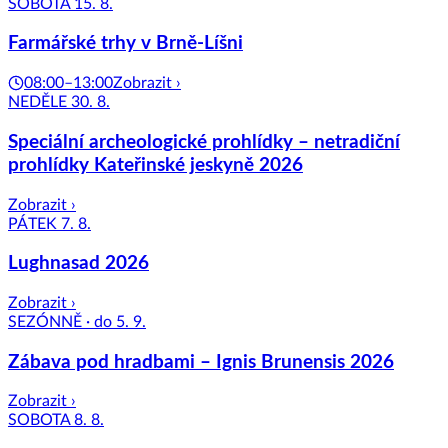
SOBOTA 15. 8.
Farmářské trhy v Brně-Líšni
08:00–13:00
Zobrazit ›
NEDĚLE 30. 8.
Speciální archeologické prohlídky – netradiční
prohlídky Kateřinské jeskyně 2026
Zobrazit ›
PÁTEK 7. 8.
Lughnasad 2026
Zobrazit ›
SEZÓNNĚ · do 5. 9.
Zábava pod hradbami – Ignis Brunensis 2026
Zobrazit ›
SOBOTA 8. 8.