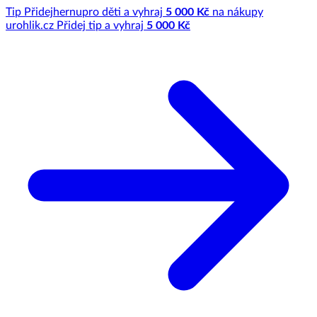
Tip
Přidej
hernu
pro děti a vyhraj
5 000 Kč
na nákupy
u
rohlik.cz
Přidej tip a vyhraj
5 000 Kč