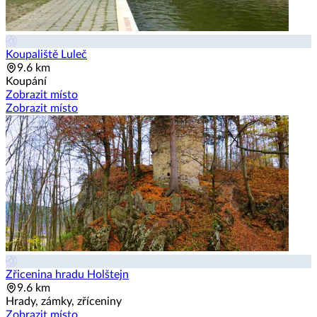
Koupaliště Luleč
9.6 km
Koupání
Zobrazit místo
Zobrazit místo
Zřicenina hradu Holštejn
9.6 km
Hrady, zámky, zříceniny
Zobrazit místo