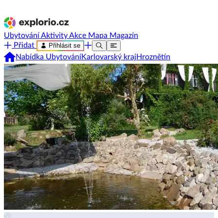
Ubytování
Aktivity
Akce
Mapa
Magazín
Přidat
Přihlásit se
Nabídka Ubytování
Karlovarský kraj
Hroznětín