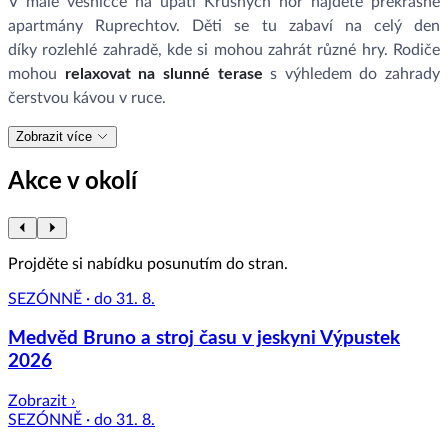
V malé vesničce na úpatí Krušných hor najdete překrásné
apartmány Ruprechtov. Děti se tu zabaví na celý den
díky rozlehlé zahradě, kde si mohou zahrát různé hry. Rodiče
mohou
relaxovat na slunné terase
s výhledem do zahrady
čerstvou kávou v ruce.
Zobrazit více
Akce v okolí
Projděte si nabídku posunutím do stran.
SEZÓNNĚ · do 31. 8.
Medvěd Bruno a stroj času v jeskyni Výpustek
2026
Zobrazit ›
SEZÓNNĚ · do 31. 8.