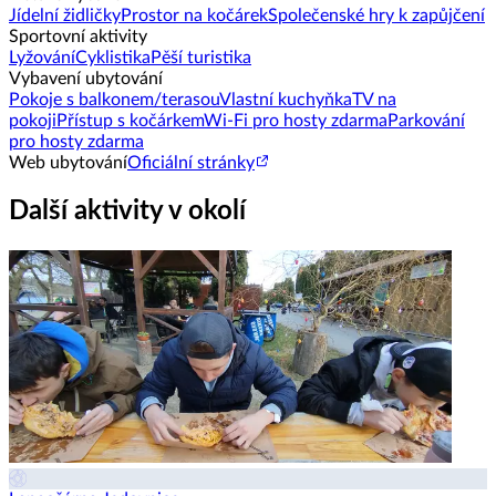
Jídelní židličky
Prostor na kočárek
Společenské hry k zapůjčení
Sportovní aktivity
Lyžování
Cyklistika
Pěší turistika
Vybavení ubytování
Pokoje s balkonem/terasou
Vlastní kuchyňka
TV na
pokoji
Přístup s kočárkem
Wi-Fi pro hosty zdarma
Parkování
pro hosty zdarma
Web ubytování
Oficiální stránky
Další aktivity v okolí