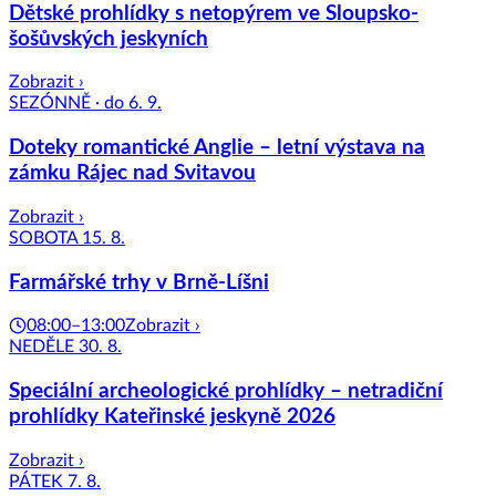
Dětské prohlídky s netopýrem ve Sloupsko-
šošůvských jeskyních
Zobrazit ›
SEZÓNNĚ · do 6. 9.
Doteky romantické Anglie – letní výstava na
zámku Rájec nad Svitavou
Zobrazit ›
SOBOTA 15. 8.
Farmářské trhy v Brně-Líšni
08:00–13:00
Zobrazit ›
NEDĚLE 30. 8.
Speciální archeologické prohlídky – netradiční
prohlídky Kateřinské jeskyně 2026
Zobrazit ›
PÁTEK 7. 8.