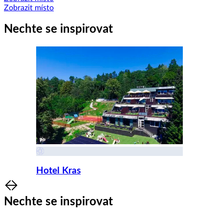
Zobrazit místo
Nechte se inspirovat
Hotel Kras
Item
1
Nechte se inspirovat
of
8