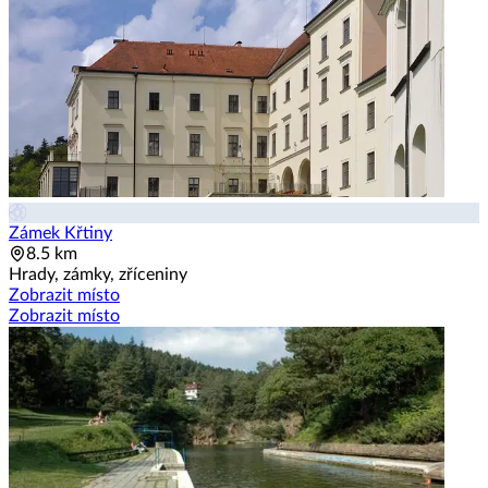
Zámek Křtiny
8.5 km
Hrady, zámky, zříceniny
Zobrazit místo
Zobrazit místo