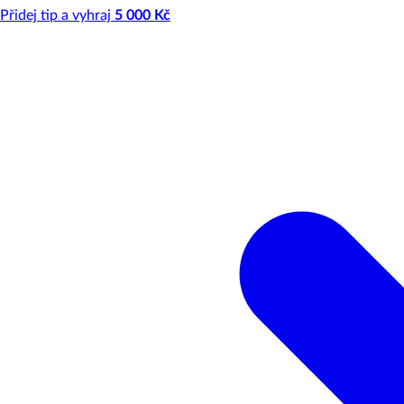
Přidej tip a vyhraj
5 000 Kč