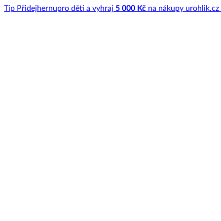
Tip
Přidej
hernu
pro děti a vyhraj
5 000 Kč
na nákupy u
rohlik.cz