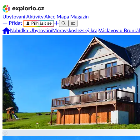
Ubytování
Aktivity
Akce
Mapa
Magazín
Přidat
Přihlásit se
Nabídka Ubytování
Moravskoslezský kraj
Václavov u Bruntá