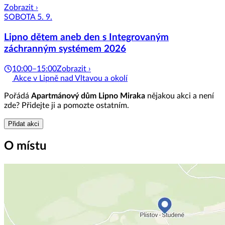
Zobrazit ›
SOBOTA 5. 9.
Lipno dětem aneb den s Integrovaným
záchranným systémem 2026
10:00–15:00
Zobrazit ›
Akce v Lipně nad Vltavou a okolí
Pořádá
Apartmánový dům Lipno Miraka
nějakou akci a není
zde? Přidejte ji a pomozte ostatním.
Přidat akci
O místu