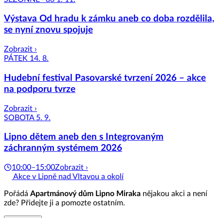
Výstava Od hradu k zámku aneb co doba rozdělila,
se nyní znovu spojuje
Zobrazit ›
PÁTEK 14. 8.
Hudební festival Pasovarské tvrzení 2026 – akce
na podporu tvrze
Zobrazit ›
SOBOTA 5. 9.
Lipno dětem aneb den s Integrovaným
záchranným systémem 2026
10:00–15:00
Zobrazit ›
Akce v Lipně nad Vltavou a okolí
Pořádá
Apartmánový dům Lipno Miraka
nějakou akci a není
zde? Přidejte ji a pomozte ostatním.