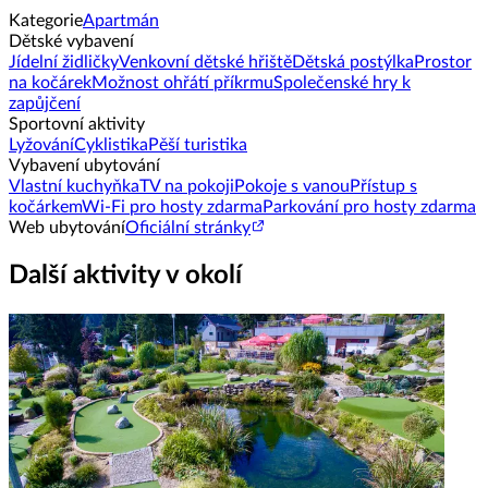
Kategorie
Apartmán
Dětské vybavení
Jídelní židličky
Venkovní dětské hřiště
Dětská postýlka
Prostor
na kočárek
Možnost ohřátí příkrmu
Společenské hry k
zapůjčení
Sportovní aktivity
Lyžování
Cyklistika
Pěší turistika
Vybavení ubytování
Vlastní kuchyňka
TV na pokoji
Pokoje s vanou
Přístup s
kočárkem
Wi-Fi pro hosty zdarma
Parkování pro hosty zdarma
Web ubytování
Oficiální stránky
Další aktivity v okolí