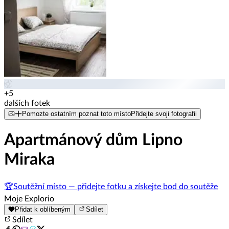
+5
dalších fotek
Pomozte ostatním poznat toto místo
Přidejte svoji fotografii
Apartmánový dům Lipno
Miraka
🏆
Soutěžní místo — přidejte fotku a získejte bod do soutěže
Moje Explorio
Přidat k oblíbeným
Sdílet
Sdílet