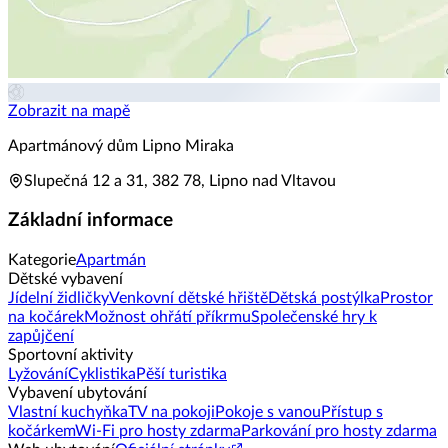
Zobrazit na mapě
Apartmánový dům Lipno Miraka
Slupečná 12 a 31, 382 78, Lipno nad Vltavou
Základní informace
Kategorie
Apartmán
Dětské vybavení
Jídelní židličky
Venkovní dětské hřiště
Dětská postýlka
Prostor
na kočárek
Možnost ohřátí příkrmu
Společenské hry k
zapůjčení
Sportovní aktivity
Lyžování
Cyklistika
Pěší turistika
Vybavení ubytování
Vlastní kuchyňka
TV na pokoji
Pokoje s vanou
Přístup s
kočárkem
Wi-Fi pro hosty zdarma
Parkování pro hosty zdarma