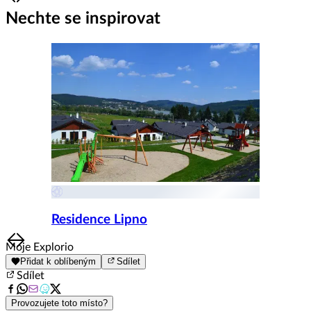
Item
1
Nechte se inspirovat
of
8
Residence Lipno
Item
Moje Explorio
1
Přidat k oblíbeným
Sdílet
of
Sdílet
8
Provozujete toto místo?