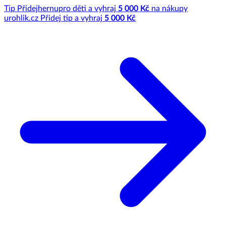
Tip
Přidej
hernu
pro děti a vyhraj
5 000 Kč
na nákupy
u
rohlik.cz
Přidej tip a vyhraj
5 000 Kč