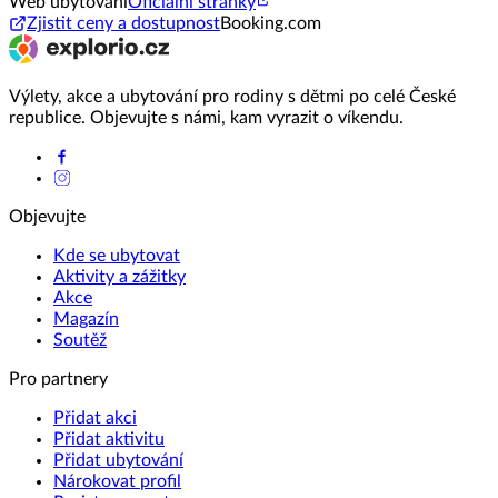
Web ubytování
Oficiální stránky
Zjistit ceny a dostupnost
Booking.com
Výlety, akce a ubytování pro rodiny s dětmi po celé České
republice. Objevujte s námi, kam vyrazit o víkendu.
Objevujte
Kde se ubytovat
Aktivity a zážitky
Akce
Magazín
Soutěž
Pro partnery
Přidat akci
Přidat aktivitu
Přidat ubytování
Nárokovat profil