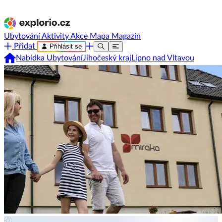
Ubytování
Aktivity
Akce
Mapa
Magazín
Přidat
Přihlásit se
Nabídka Ubytování
Jihočeský kraj
Lipno nad Vltavou