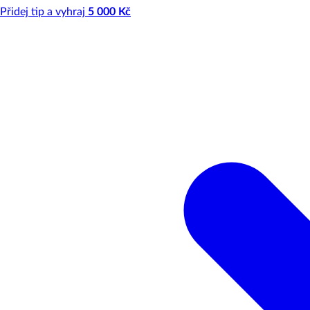
Přidej tip a vyhraj
5 000 Kč