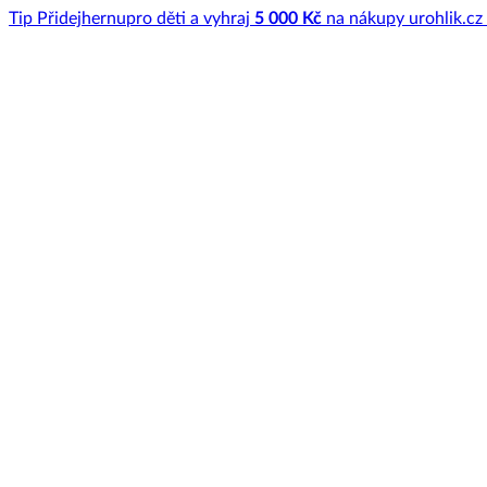
Tip
Přidej
hernu
pro děti a vyhraj
5 000 Kč
na nákupy u
rohlik.cz