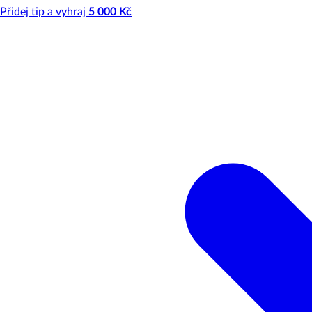
Přidej tip a vyhraj
5 000 Kč