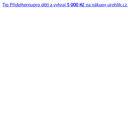
Tip
Přidej
hernu
pro děti a vyhraj
5 000 Kč
na nákupy u
rohlik.cz