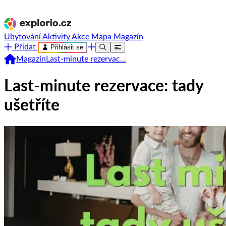
Ubytování
Aktivity
Akce
Mapa
Magazín
Přidat
Přihlásit se
Magazín
Last-minute rezervac...
Last-minute rezervace: tady
ušetříte