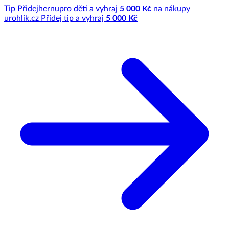
Tip
Přidej
hernu
pro děti a vyhraj
5 000 Kč
na nákupy
u
rohlik.cz
Přidej tip a vyhraj
5 000 Kč