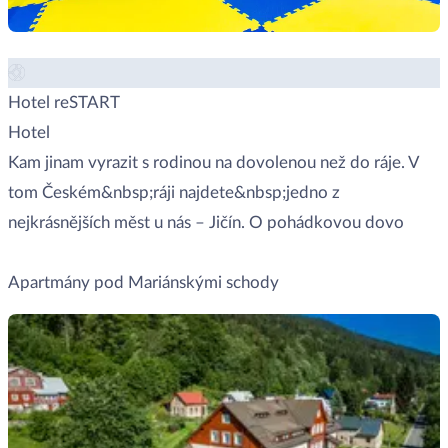
Hotel reSTART
Hotel
Kam jinam vyrazit s rodinou na dovolenou než do ráje. V
tom Českém&nbsp;ráji najdete&nbsp;jedno z
nejkrásnějších měst u nás – Jičín. O pohádkovou dovo
Zobrazit místo →
Apartmány pod Mariánskými schody