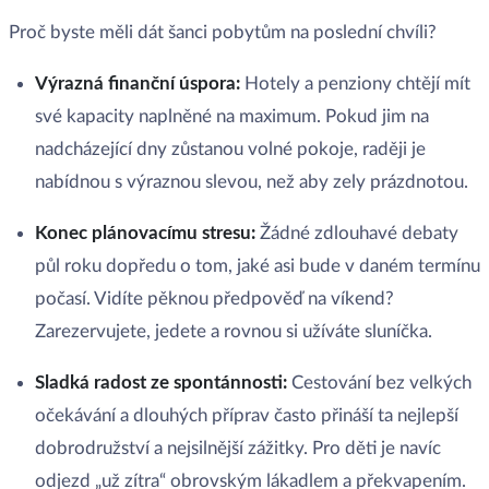
Proč byste měli dát šanci pobytům na poslední chvíli?
Výrazná finanční úspora:
Hotely a penziony chtějí mít
své kapacity naplněné na maximum. Pokud jim na
nadcházející dny zůstanou volné pokoje, raději je
nabídnou s výraznou slevou, než aby zely prázdnotou.
Konec plánovacímu stresu:
Žádné zdlouhavé debaty
půl roku dopředu o tom, jaké asi bude v daném termínu
počasí. Vidíte pěknou předpověď na víkend?
Zarezervujete, jedete a rovnou si užíváte sluníčka.
Sladká radost ze spontánnosti:
Cestování bez velkých
očekávání a dlouhých příprav často přináší ta nejlepší
dobrodružství a nejsilnější zážitky. Pro děti je navíc
odjezd „už zítra“ obrovským lákadlem a překvapením.