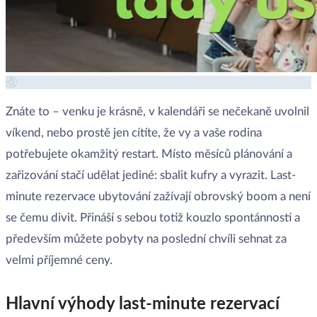
Znáte to – venku je krásně, v kalendáři se nečekaně uvolnil
víkend, nebo prostě jen cítíte, že vy a vaše rodina
potřebujete okamžitý restart. Místo měsíců plánování a
zařizování stačí udělat jediné: sbalit kufry a vyrazit. Last-
minute rezervace ubytování zažívají obrovský boom a není
se čemu divit. Přináší s sebou totiž kouzlo spontánnosti a
především můžete pobyty na poslední chvíli sehnat za
velmi příjemné ceny.
Hlavní výhody last-minute rezervací