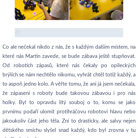
Co ale nečekal nikdo z nás, že s každým dalším místem, na
které nás Martin zavede, se bude zábava ještě stupňovat.
Od robotích zápasů, které nás čekaly po opileckých
brýlích se nám nechtělo nikomu, vyhrát chtěl totiž každý, a
to aspoň jedno kolo. A věřte tomu, že ani já jsem nečekala,
že zápasení s roboty bude takovou zábavou i pro nás
holky. Byl to opravdu lítý souboj o to, komu se jako
prvnímu podaří ulomit protihráčovu robotovi hlavu nebo
jakoukoliv část jeho těla. Zní to drasticky, ale salvy nejen
dětského smíchu slyšel snad každý, kdo byl zrovna v tu