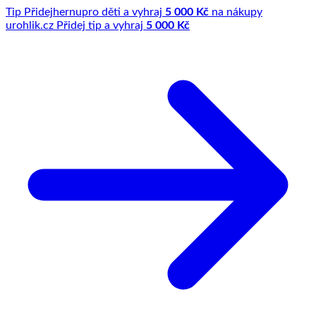
Tip
Přidej
hernu
pro děti a vyhraj
5 000 Kč
na nákupy
u
rohlik.cz
Přidej tip a vyhraj
5 000 Kč