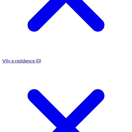
Vily a rezidence
(0)