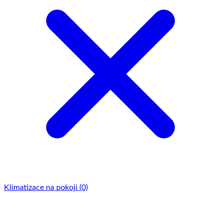
Klimatizace na pokoji
(0)