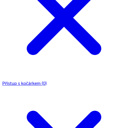
Přístup s kočárkem
(0)