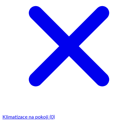
Klimatizace na pokoji
(0)