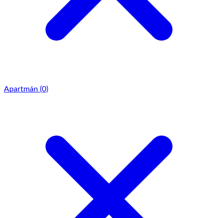
Apartmán
(0)