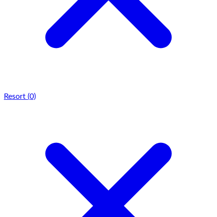
Resort
(0)