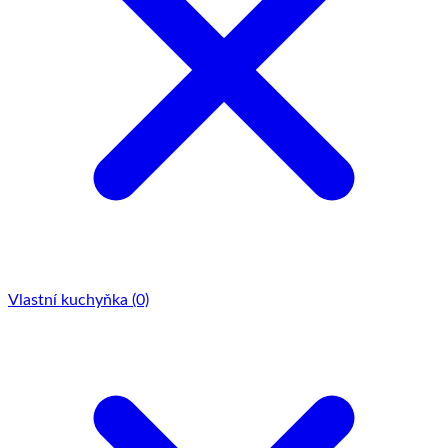
Vlastní kuchyňka
(0)