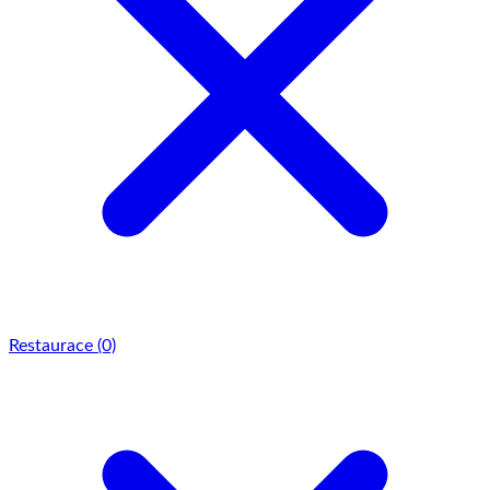
Restaurace
(0)