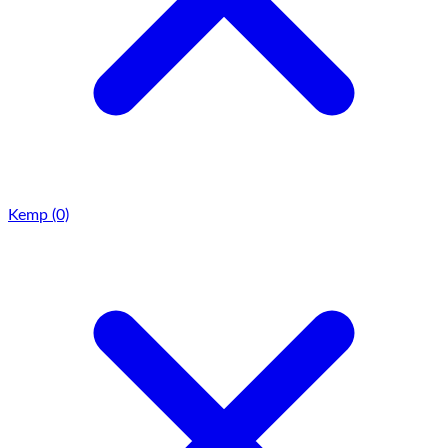
Kemp
(0)