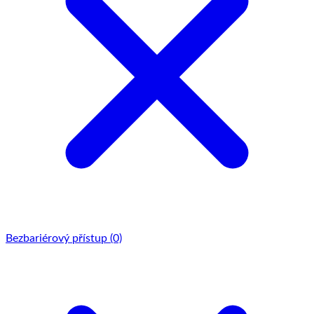
Bezbariérový přístup
(0)