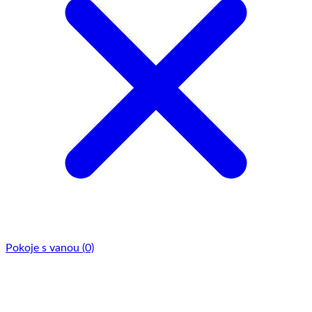
Pokoje s vanou
(0)