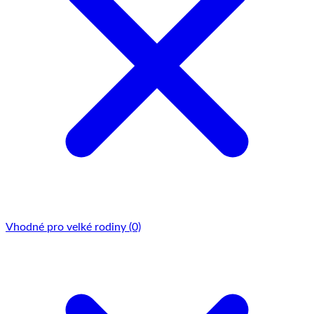
Vhodné pro velké rodiny
(0)