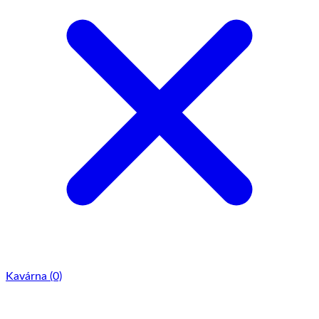
Kavárna
(0)