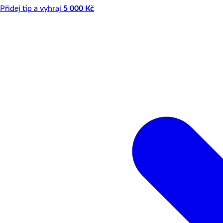
Přidej tip a vyhraj
5 000 Kč