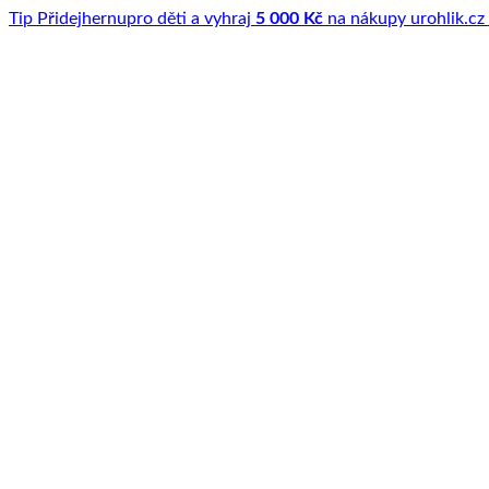
Tip
Přidej
hernu
pro děti a vyhraj
5 000 Kč
na nákupy u
rohlik.cz