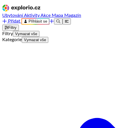
Ubytování
Aktivity
Akce
Mapa
Magazín
Přidat
Přihlásit se
Filtry
Filtry
Vymazat vše
Kategorie
Vymazat vše