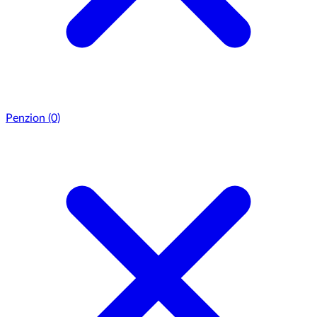
Penzion
(0)