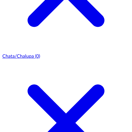
Chata/Chalupa
(0)