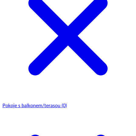
Pokoje s balkonem/terasou
(0)