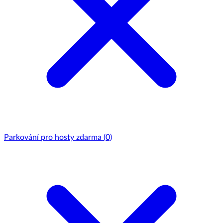
Parkování pro hosty zdarma
(0)