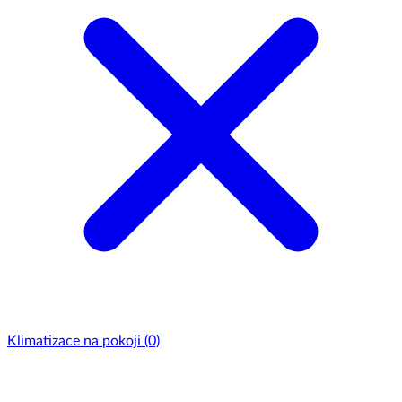
Klimatizace na pokoji
(0)