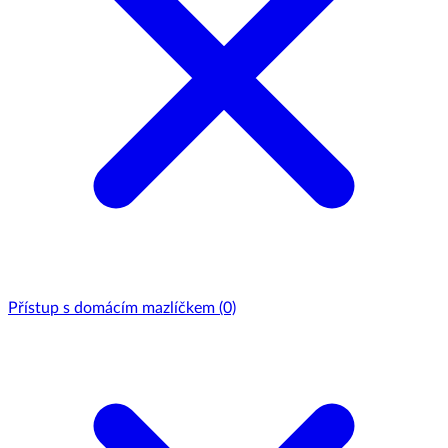
Přístup s domácím mazlíčkem
(0)