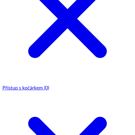
Přístup s kočárkem
(0)