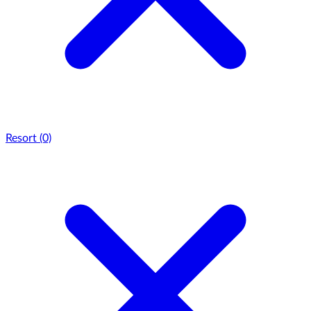
Resort
(0)