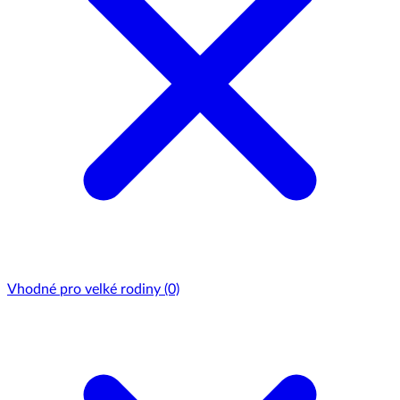
Vhodné pro velké rodiny
(0)