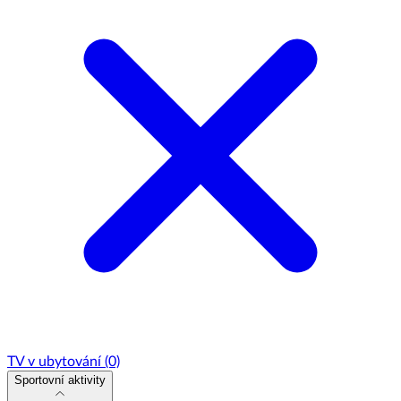
TV v ubytování
(0)
Sportovní aktivity