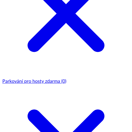
Parkování pro hosty zdarma
(0)