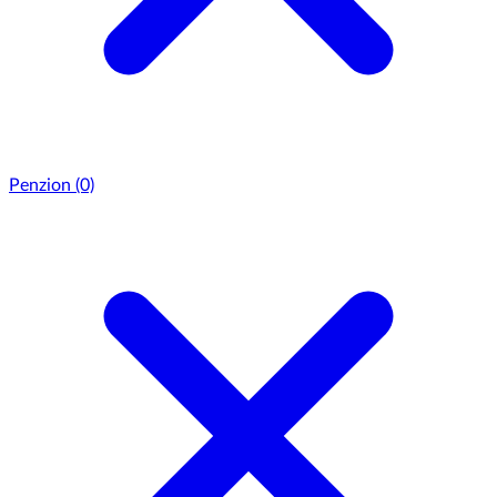
Penzion
(0)