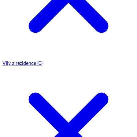
Vily a rezidence
(0)