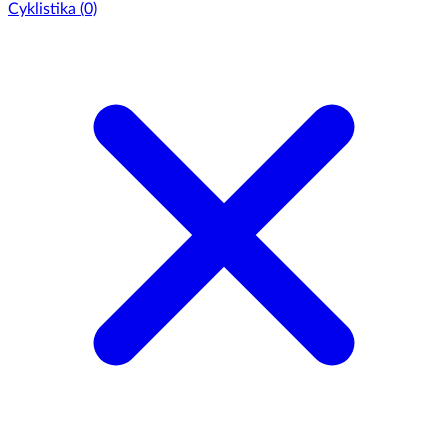
Cyklistika
(0)