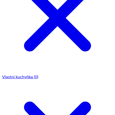
Vlastní kuchyňka
(0)