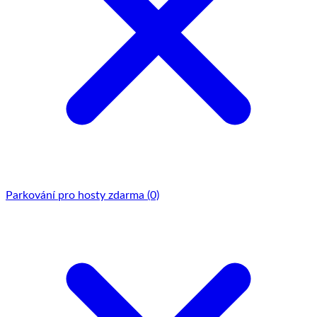
Parkování pro hosty zdarma
(0)