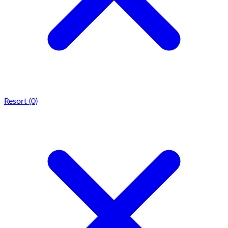
Resort
(0)