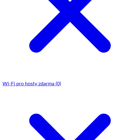
Wi-Fi pro hosty zdarma
(0)