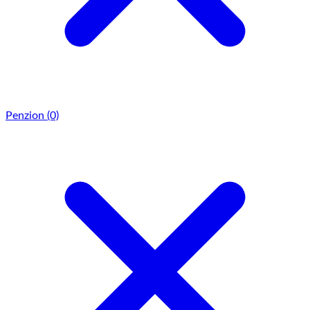
Penzion
(0)