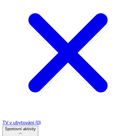
TV v ubytování
(0)
Sportovní aktivity