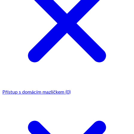
Přístup s domácím mazlíčkem
(0)