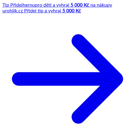
Tip
Přidej
hernu
pro děti a vyhraj
5 000 Kč
na nákupy
u
rohlik.cz
Přidej tip a vyhraj
5 000 Kč