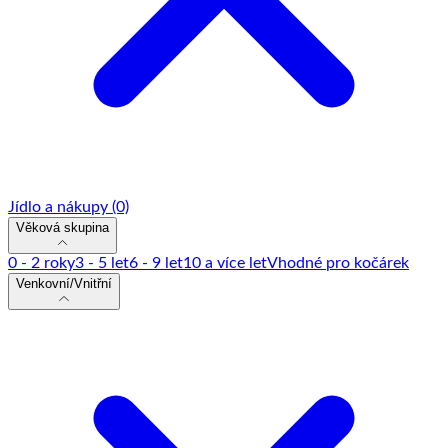
Jídlo a nákupy
(0)
Věková skupina
0 - 2 roky
3 - 5 let
6 - 9 let
10 a více let
Vhodné pro kočárek
Venkovní/Vnitřní