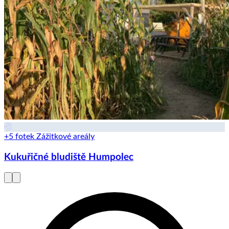
+5 fotek
Zážitkové areály
Kukuřičné bludiště Humpolec