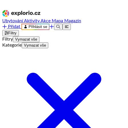
Ubytování
Aktivity
Akce
Mapa
Magazín
Přidat
Přihlásit se
Filtry
Filtry
Vymazat vše
Kategorie
Vymazat vše