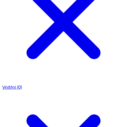
Vnitřní
(0)