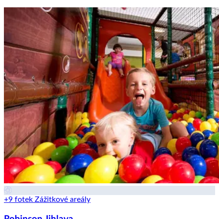
+9 fotek
Zážitkové areály