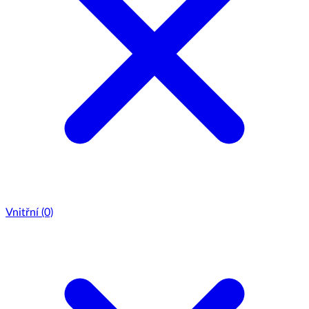
Vnitřní
(0)