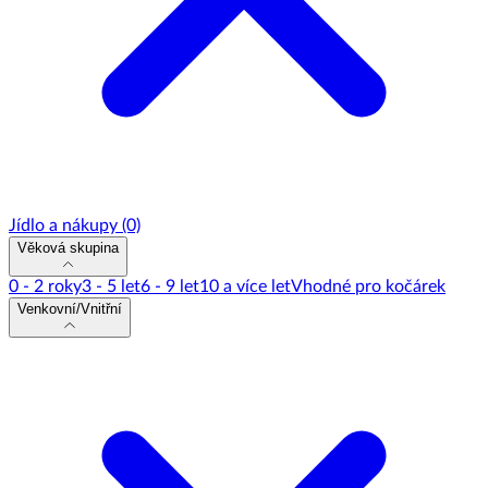
Jídlo a nákupy
(0)
Věková skupina
0 - 2 roky
3 - 5 let
6 - 9 let
10 a více let
Vhodné pro kočárek
Venkovní/Vnitřní