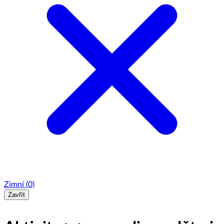
Zimní
(0)
Zavřít