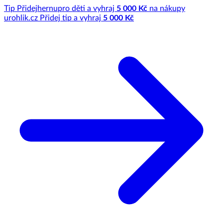
Tip
Přidej
hernu
pro děti a vyhraj
5 000 Kč
na nákupy
u
rohlik.cz
Přidej tip a vyhraj
5 000 Kč