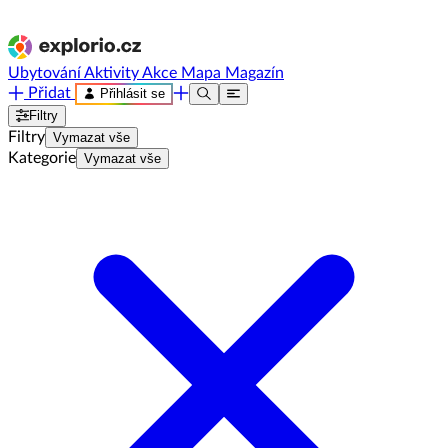
Ubytování
Aktivity
Akce
Mapa
Magazín
Přidat
Přihlásit se
Filtry
Filtry
Vymazat vše
Kategorie
Vymazat vše