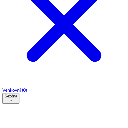
Venkovní
(0)
Sezóna