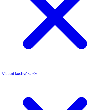
Vlastní kuchyňka
(0)