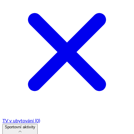
TV v ubytování
(0)
Sportovní aktivity