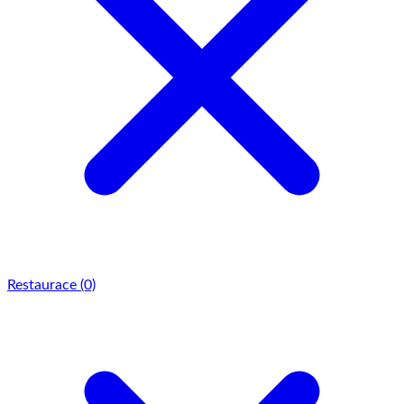
Restaurace
(0)