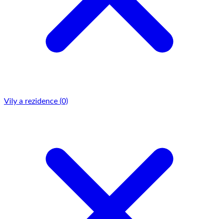
Vily a rezidence
(0)