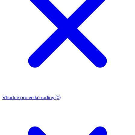
Vhodné pro velké rodiny
(0)