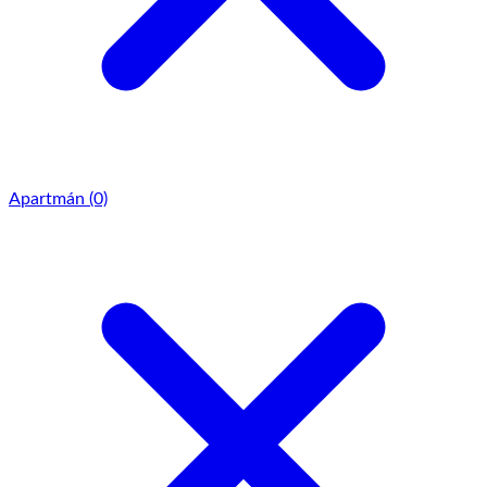
Apartmán
(0)