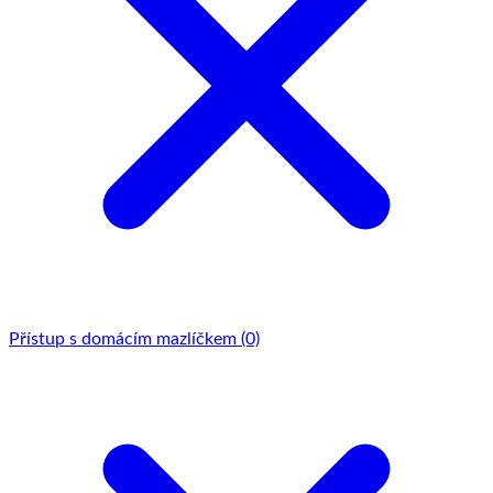
Přístup s domácím mazlíčkem
(0)