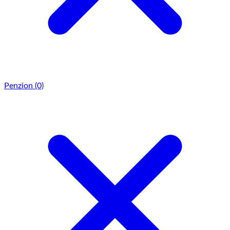
Penzion
(0)