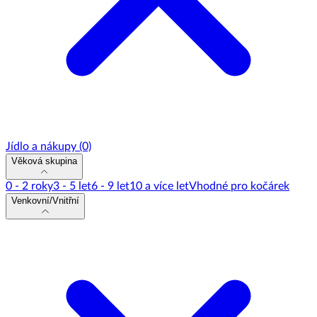
Jídlo a nákupy
(0)
Věková skupina
0 - 2 roky
3 - 5 let
6 - 9 let
10 a více let
Vhodné pro kočárek
Venkovní/Vnitřní