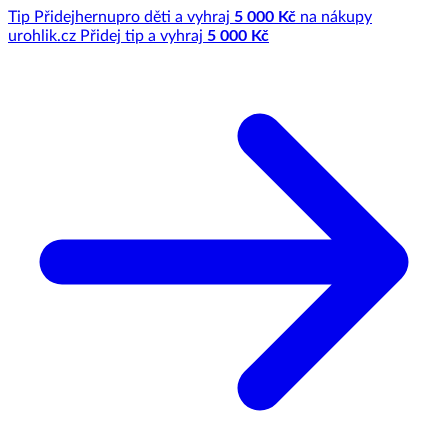
Tip
Přidej
hernu
pro děti a vyhraj
5 000 Kč
na nákupy
u
rohlik.cz
Přidej tip a vyhraj
5 000 Kč