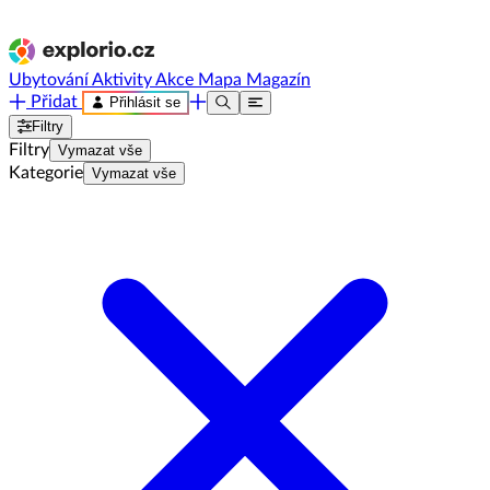
Ubytování
Aktivity
Akce
Mapa
Magazín
Přidat
Přihlásit se
Filtry
Filtry
Vymazat vše
Kategorie
Vymazat vše