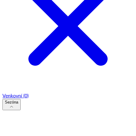
Venkovní
(0)
Sezóna