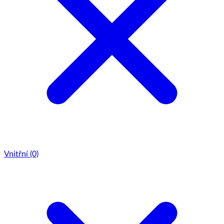
Vnitřní
(0)