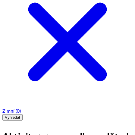
Zimní
(0)
Vyhledat