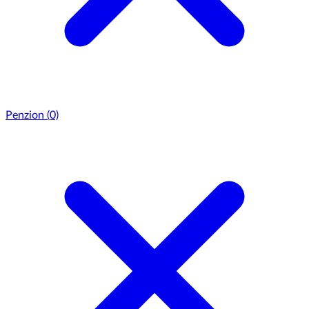
Penzion
(0)