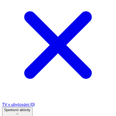
TV v ubytování
(0)
Sportovní aktivity