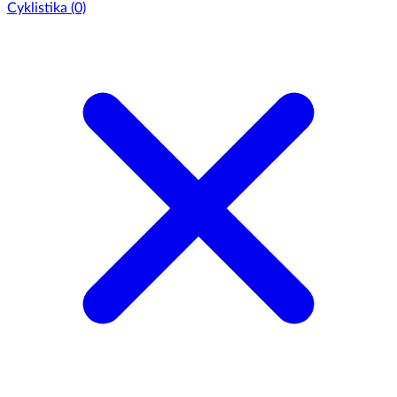
Cyklistika
(0)