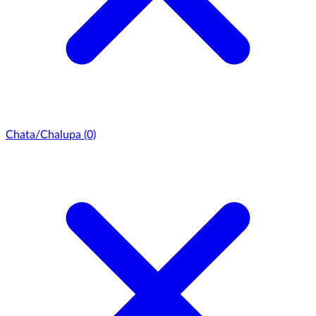
Chata/Chalupa
(0)